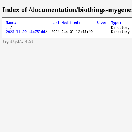
Index of /documentation/biothings-mygenes
Name
↓
Last Modified
:
Size
:
Type
:
..
/
-
Directory
2023-11-30-a6e751dd
/
2024-Jan-01 12:45:40
-
Directory
lighttpd/1.4.59