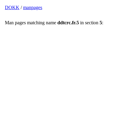
DOKK
/
manpages
Man pages matching name
ddtcrc.fr.5
in section
5
: