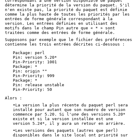
correspondant à une version disponible de paquet
détermine la priorité de la version du paquet. S'il
n'en existe pas, la priorité du paquet est définie
comme la plus haute de toutes les priorités par les
entrées de forme générale correspondant à la
version. Les entrées définies en utilisant des
motifs dans le champ Pin autre que « * » sont
traitées comme des entrées de forme générale.
Supposons par exemple que le fichier des préférences
contienne les trois entrées décrites ci-dessous :
Package: perl

Pin: version 5.20*

Pin-Priority: 1001

Package: *

Pin: origin ""

Pin-Priority: 999

Package: *

Pin: release unstable

Pin-Priority: 50
Alors :
•La version la plus récente du paquet perl sera
installé pour autant que son numéro de version
commence par 5.20. Si l'
une
des versions 5.20*
existe et si la version installée est une
version 5.24*, il y aura un retour en arrière.
•Les versions des paquets (autres que perl)
disponibles dans le site local ont priorité sur