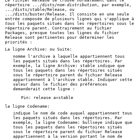
Le fichier Release se trouve normalement dans le
répertoire .../dists/
nom-distribution
, par exemple,
.../dists/stable/Release, ou
.../dists/buster/Release. Il consiste en une seule
entrée composée de plusieurs lignes qui s'applique à
tous
les paquets situés dans les répertoires sous le
répertoire parent. Contrairement au fichier
Packages, presque toutes les lignes du fichier
Release sont pertinentes pour déterminer les
priorités :
La ligne Archive: ou Suite:
nomme l'archive à laquelle appartiennent tous
les paquets situés dans les répertoires. Par
exemple, la ligne Archive: stable indique que
tous les paquets dans les répertoires situés
sous le répertoire parent du fichier Release
appartiennent à l'archive stable. Indiquer cette
valeur dans le fichier des préférences
demanderait cette ligne :
Pin: release a=stable
la ligne Codename:
indique le nom de code auquel appartiennent tous
les paquets situés dans les répertoires. Par
exemple, la ligne Codename: bullseye indique que
tous les paquets dans les répertoires situés
sous le répertoire parent du fichier Release
appartiennent à la version portant le nom de