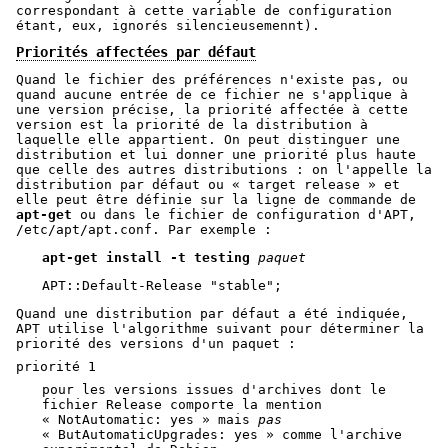
correspondant à cette variable de configuration
étant, eux, ignorés silencieusemennt).
Priorités affectées par défaut
Quand le fichier des préférences n'existe pas, ou
quand aucune entrée de ce fichier ne s'applique à
une version précise, la priorité affectée à cette
version est la priorité de la distribution à
laquelle elle appartient. On peut distinguer une
distribution et lui donner une priorité plus haute
que celle des autres distributions : on l'appelle la
distribution par défaut ou « target release » et
elle peut être définie sur la ligne de commande de
apt-get
ou dans le fichier de configuration d'APT,
/etc/apt/apt.conf. Par exemple :
apt-get install -t testing 
paquet
APT::Default-Release "stable";
Quand une distribution par défaut a été indiquée,
APT utilise l'algorithme suivant pour déterminer la
priorité des versions d'un paquet :
priorité 1
pour les versions issues d'archives dont le
fichier Release comporte la mention
« NotAutomatic: yes » mais
pas
« ButAutomaticUpgrades: yes » comme l'archive