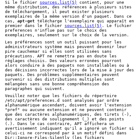
Si le fichier
sources.list(5)
contient, pour une
même distribution, des références à plusieurs sites
de téléchargement, il peut exister plusieurs
exemplaires de la même version d'un paquet. Dans ce
cas,
apt-get
télécharge l'exemplaire qui apparaît en
premier dans le fichier
sources.list(5)
. Le fichier
preferences n'influe pas sur le choix des
exemplaires, seulement sur le choix de la version.
Les préférences sont un outil puissant pour les
administrateurs système mais peuvent devenir leur
pire cauchemar si elles sont utilisées sans
précautions. APT ne remettra pas en doute les
réglages choisis. Des valeurs erronées pourront
alors conduire à des paquets non installables ou à
des décisions incorrectes lors de la mise à jour des
paquets. Des problèmes supplémentaires peuvent
survenir si des distributions multiples sont
mélangées sans une bonne compréhension des
paragraphes qui suivent.
Veuillez noter que les fichiers du répertoire
/etc/apt/preferences.d sont analysés par ordre
alphanumérique ascendant, doivent avoir l'extension
"pref" ou aucune extension et ne peuvent contenir
que des caractères alphanumériques, des tirets (-),
des caractères de soulignement (_) et des points
(.). Dans le cas contraire, APT affichera un
avertissement indiquant qu'il a ignoré un fichier si
celui-ci ne correspond par à un motif défini dans
Dir::Ignore-Files-Silently (les fichiers