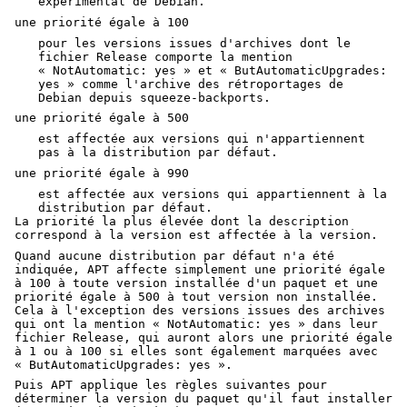
experimental de Debian.
une priorité égale à 100
pour les versions issues d'archives dont le
fichier Release comporte la mention
« NotAutomatic: yes » et « ButAutomaticUpgrades:
yes » comme l'archive des rétroportages de
Debian depuis squeeze-backports.
une priorité égale à 500
est affectée aux versions qui n'appartiennent
pas à la distribution par défaut.
une priorité égale à 990
est affectée aux versions qui appartiennent à la
distribution par défaut.
La priorité la plus élevée dont la description
correspond à la version est affectée à la version.
Quand aucune distribution par défaut n'a été
indiquée, APT affecte simplement une priorité égale
à 100 à toute version installée d'un paquet et une
priorité égale à 500 à tout version non installée.
Cela à l'exception des versions issues des archives
qui ont la mention « NotAutomatic: yes » dans leur
fichier Release, qui auront alors une priorité égale
à 1 ou à 100 si elles sont également marquées avec
« ButAutomaticUpgrades: yes ».
Puis APT applique les règles suivantes pour
déterminer la version du paquet qu'il faut installer