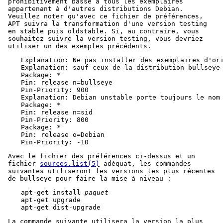
prohibitivement basse à tous les exemplaires
appartenant à d'autres distributions Debian.
Veuillez noter qu'avec ce fichier de préférences,
APT suivra la transformation d'une version testing
en stable puis oldstable. Si, au contraire, vous
souhaitez suivre la version testing, vous devriez
utiliser un des exemples précédents.
Explanation: Ne pas installer des exemplaires d'ori
Explanation: sauf ceux de la distribution bullseye 
Package: *

Pin: release n=bullseye

Pin-Priority: 900

Explanation: Debian unstable porte toujours le nom 
Package: *

Pin: release n=sid

Pin-Priority: 800

Package: *

Pin: release o=Debian

Pin-Priority: -10
Avec le fichier des préférences ci-dessus et un
fichier
sources.list(5)
adéquat, les commandes
suivantes utiliseront les versions les plus récentes
de bullseye pour faire la mise à niveau :
apt-get install 
paquet
apt-get upgrade

apt-get dist-upgrade
La commande suivante utilisera la version la plus