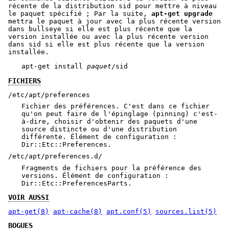
récente de la distribution sid pour mettre à niveau
le paquet spécifié ; Par la suite,
apt-get upgrade
mettra le paquet à jour avec la plus récente version
dans bullseye si elle est plus récente que la
version installée ou avec la plus récente version
dans sid si elle est plus récente que la version
installée.
apt-get install 
paquet
/sid
FICHIERS
/etc/apt/preferences
Fichier des préférences. C'est dans ce fichier
qu'on peut faire de l'épinglage (pinning) c'est-
à-dire, choisir d'obtenir des paquets d'une
source distincte ou d'une distribution
différente. Élément de configuration :
Dir::Etc::Preferences.
/etc/apt/preferences.d/
Fragments de fichiers pour la préférence des
versions. Élément de configuration :
Dir::Etc::PreferencesParts.
VOIR AUSSI
apt-get(8)
apt-cache(8)
apt.conf(5)
sources.list(5)
BOGUES