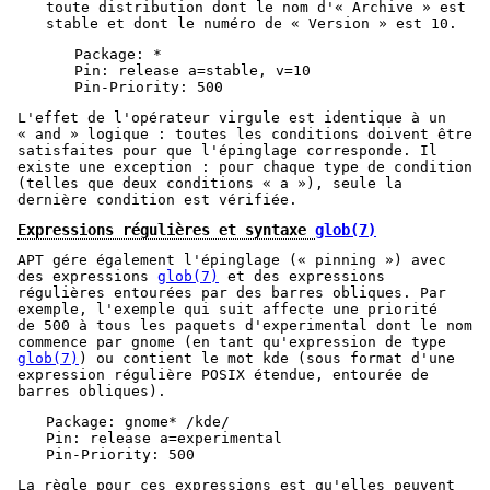
toute distribution dont le nom d'« Archive » est
stable et dont le numéro de « Version » est 10.
Package: *

Pin: release a=stable, v=10

Pin-Priority: 500
L'effet de l'opérateur virgule est identique à un
« and » logique : toutes les conditions doivent être
satisfaites pour que l'épinglage corresponde. Il
existe une exception : pour chaque type de condition
(telles que deux conditions « a »), seule la
dernière condition est vérifiée.
Expressions régulières et syntaxe
glob(7)
APT gére également l'épinglage (« pinning ») avec
des expressions
glob(7)
et des expressions
régulières entourées par des barres obliques. Par
exemple, l'exemple qui suit affecte une priorité
de 500 à tous les paquets d'experimental dont le nom
commence par gnome (en tant qu'expression de type
glob(7)
) ou contient le mot kde (sous format d'une
expression régulière POSIX étendue, entourée de
barres obliques).
Package: gnome* /kde/

Pin: release a=experimental

Pin-Priority: 500
La règle pour ces expressions est qu'elles peuvent