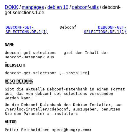
DOKK
/
manpages
/
debian 10
/
debconf-utils
/ debconf-
get-selections.1.de
DEBCONF-GET-
Debconf
DEBCONF-GET-
SELECTIONS.DE.1(1)
SELECTIONS.DE.1(1)
NAME
debconf-get-selections - gibt den Inhalt der
Debconf-Datenbank aus
ÜBERSICHT
debconf-get-selections [--installer]
BESCHREIBUNG
Gibt die aktuelle Debconf-Datenbank in einem Format
aus, das von debconf-set-selections verstanden
werden kann.
Um die Debconf-Datenbank des Debian-Installer, aus
/var/log/installer/cdebconf, auszugeben, benutzen
Sie den Parameter »--installer«
AUTOR
Petter Reinholdtsen <pere@hungry.com>