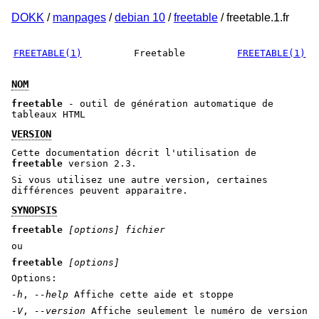
DOKK
/
manpages
/
debian 10
/
freetable
/ freetable.1.fr
FREETABLE(1)
Freetable
FREETABLE(1)
NOM
freetable
- outil de génération automatique de
tableaux HTML
VERSION
Cette documentation décrit l'utilisation de
freetable
version 2.3.
Si vous utilisez une autre version, certaines
différences peuvent apparaitre.
SYNOPSIS
freetable
[options]
fichier
ou
freetable
[options]
Options:
-h
,
--help
Affiche cette aide et stoppe
-V
,
--version
Affiche seulement le numéro de version