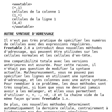
    <wwwtable>

    (*,1)

    cellules de la colonne 1

    (1,*)

    cellules de la ligne 1

    (4,4)

AUTRE SYNTAXE D'ADRESSAGE
Il n'est pas très pratique de spécifier les numéros
de cellules avec des expressions régulières.
Freetable
2.0 a introduit deux nouvelles méthodes
d'adressage, qui peuvent être utilisées sur les
cellules normales et les cellules d'en-tête.
Une compatibilité totale avec les versions
antérieures est assurée. Pour cette raison, il
n'était pas question de modifier la syntaxe
actuelle. Malheureusement, vous ne pouvez pas
spécifier les lignes en utilisant une syntaxe
d'adressage, et les colonnes avec une autre syntaxe.
Pour remédier à ce problème, les deux méthodes sont
très souples, si bien que vous ne devriez jamais
avoir à les mélanger, et elles vous permettent
d'utiliser
=
,
+
,
-
,
+X
,
-X
et la chaîne vide de la
même façon qu'avec
freetable
1.x.
De plus, ces nouvelles méthodes déterminent
automatiquement la dernière cellule, contrairement à
l'adressage par des expressions régulières.