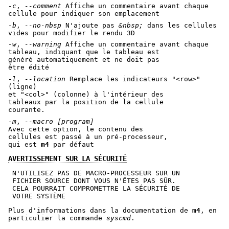
-c
,
--comment
Affiche un commentaire avant chaque
cellule pour indiquer son emplacement
-b
,
--no-nbsp
N'ajoute pas
&nbsp;
dans les cellules
vides pour modifier le rendu 3D
-w
,
--warning
Affiche un commentaire avant chaque
tableau, indiquant que le tableau est
généré automatiquement et ne doit pas
être édité
-l
,
--location
Remplace les indicateurs
"<row>"
(ligne)
et
"<col>"
(colonne) à l'intérieur des
tableaux par la position de la cellule
courante.
-m
,
--macro
[program]
Avec cette option, le contenu des
cellules est passé à un pré-processeur,
qui est
m4
par défaut
AVERTISSEMENT SUR LA SÉCURITÉ
 N'UTILISEZ PAS DE MACRO-PROCESSEUR SUR UN

 FICHIER SOURCE DONT VOUS N'ÊTES PAS SÛR.

 CELA POURRAIT COMPROMETTRE LA SÉCURITÉ DE

Plus d'informations dans la documentation de
m4
, en
particulier la commande
syscmd
.