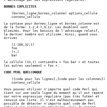
BORNES EXPLICITES
    (bornes_ligne;bornes_colonne) options_cellule

La syntaxe pour
bornes_ligne
et
bornes_colonne
est
de la forme: 1-2,4-7,9,12. Les doublons sont
éliminés. Pour les besoins de l'adressage relatif,
le dernier nombre est utilisée. Ainsi, quand vous
écrivez
    (1-100,32;1)

    foo

    (+,)

la cellule (33,1) contiendra « foo bar » et toutes
les autres seulement « foo ».
CODE PERL QUELCONQUE
    ({code pour les lignes},{code pour les colonnes}) 
Vous pouvez utiliser n'importe quel code Perl qui
tient sur une seule ligne du moment qu'il est repéré
oar notre expression régulière (pas très futée) et
renvoie une liste. Il n'est malheureusement pas
possible de détecter n'importe quel code de Perl