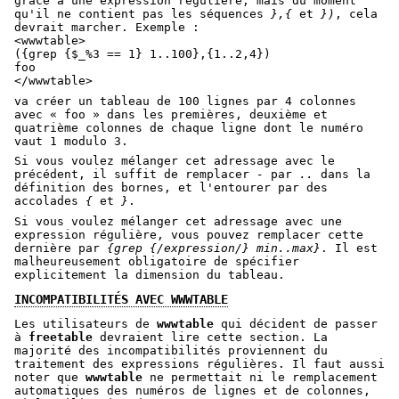
grâce à une expression régulière, mais du moment
qu'il ne contient pas les séquences
},{
et
})
, cela
devrait marcher. Exemple :
<wwwtable>
({grep {$_%3 == 1} 1..100},{1..2,4})
foo
</wwwtable>
va créer un tableau de 100 lignes par 4 colonnes
avec « foo » dans les premières, deuxième et
quatrième colonnes de chaque ligne dont le numéro
vaut 1 modulo 3.
Si vous voulez mélanger cet adressage avec le
précédent, il suffit de remplacer
-
par
..
dans la
définition des bornes, et l'entourer par des
accolades
{
et
}
.
Si vous voulez mélanger cet adressage avec une
expression régulière, vous pouvez remplacer cette
dernière par
{grep {/expression/} min..max}
. Il est
malheureusement obligatoire de spécifier
explicitement la dimension du tableau.
INCOMPATIBILITÉS AVEC WWWTABLE
Les utilisateurs de
wwwtable
qui décident de passer
à
freetable
devraient lire cette section. La
majorité des incompatibilités proviennent du
traitement des expressions régulières. Il faut aussi
noter que
wwwtable
ne permettait ni le remplacement
automatiques des numéros de lignes et de colonnes,