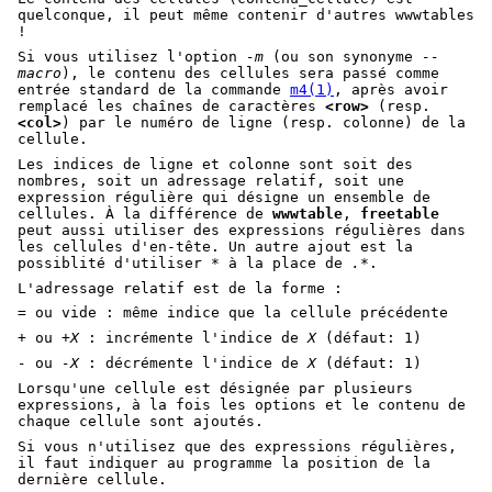
quelconque, il peut même contenir d'autres wwwtables
!
Si vous utilisez l'option
-m
(ou son synonyme
--
macro
), le contenu des cellules sera passé comme
entrée standard de la commande
m4(1)
, après avoir
remplacé les chaînes de caractères
<row>
(resp.
<col>
) par le numéro de ligne (resp. colonne) de la
cellule.
Les indices de ligne et colonne sont soit des
nombres, soit un adressage relatif, soit une
expression régulière qui désigne un ensemble de
cellules. À la différence de
wwwtable
,
freetable
peut aussi utiliser des expressions régulières dans
les cellules d'en-tête. Un autre ajout est la
possiblité d'utiliser
*
à la place de
.*
.
L'adressage relatif est de la forme :
=
ou vide : même indice que la cellule précédente
+
ou
+X
: incrémente l'indice de
X
(défaut: 1)
-
ou
-X
: décrémente l'indice de
X
(défaut: 1)
Lorsqu'une cellule est désignée par plusieurs
expressions, à la fois les options et le contenu de
chaque cellule sont ajoutés.
Si vous n'utilisez que des expressions régulières,
il faut indiquer au programme la position de la
dernière cellule.