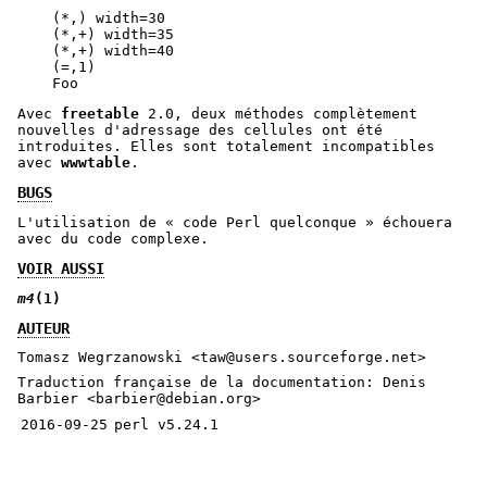
    (*,) width=30

    (*,+) width=35

    (*,+) width=40

    (=,1)

Avec
freetable
2.0, deux méthodes complètement
nouvelles d'adressage des cellules ont été
introduites. Elles sont totalement incompatibles
avec
wwwtable
.
BUGS
L'utilisation de « code Perl quelconque » échouera
avec du code complexe.
VOIR AUSSI
m4
(1)
AUTEUR
Tomasz Wegrzanowski <taw@users.sourceforge.net>
Traduction française de la documentation: Denis
Barbier <barbier@debian.org>
2016-09-25
perl v5.24.1