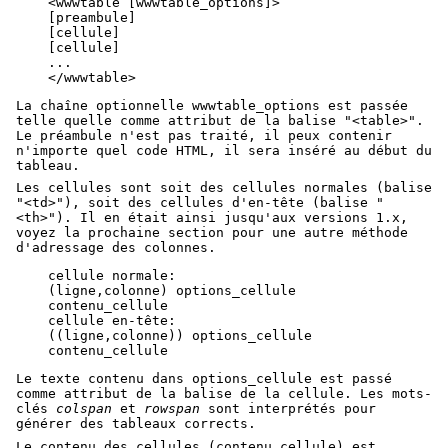
    <wwwtable [wwwtable_options]>

    [preambule]

    [cellule]

    [cellule]

    ...

La chaîne optionnelle wwwtable_options est passée
telle quelle comme attribut de la balise
"<table>"
.
Le préambule n'est pas traité, il peux contenir
n'importe quel code HTML, il sera inséré au début du
tableau.
Les cellules sont soit des cellules normales (balise
"<td>"
), soit des cellules d'en-tête (balise
"
<th>"
). Il en était ainsi jusqu'aux versions 1.x,
voyez la prochaine section pour une autre méthode
d'adressage des colonnes.
    cellule normale:

    (ligne,colonne) options_cellule

    contenu_cellule

    cellule en-tête:

    ((ligne,colonne)) options_cellule  

Le texte contenu dans options_cellule est passé
comme attribut de la balise de la cellule. Les mots-
clés
colspan
et
rowspan
sont interprétés pour
générer des tableaux corrects.
Le contenu des cellules (contenu_cellule) est