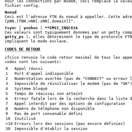
Pour les connections par modem, ceci remplace la valeu
fichier config.
Noeud
Ceci est l'adresse FTN du noeud à appeller. Cette adre
[pNN.]fNN.nNN[.zNN[.domain]]".
tsync
|
yoohoo
|
**EMSI_INQC816
Ces valeurs sont typiquement données par un getty com
getty_ps
), elles déterminent le type de protocole FTN
impliquent le mode esclave.
CODES DE RETOUR
ifcico renvoie le code retour maximal de tous les appe
codes sont les suivants:
0
Appel réussi
1
Port d'appel indisponible
2
Numérotation avortée (pas de "CONNECT" ou erreur 
3
Impossible de réinitialiser le modem (pas de "OK"
4
Système bloqué
5
Temps de réaissai non atteint
6
Erreur fatale lors de la recherche dans la liste 
7
Appel interdit par des options de configuration
8
Numéro de téléphone non disponible
9
Pas de port convenable défini
10
Inutilisé
>10
Erreurs lors des sessions (pas encore définies)
30
Impossible d'établir la session