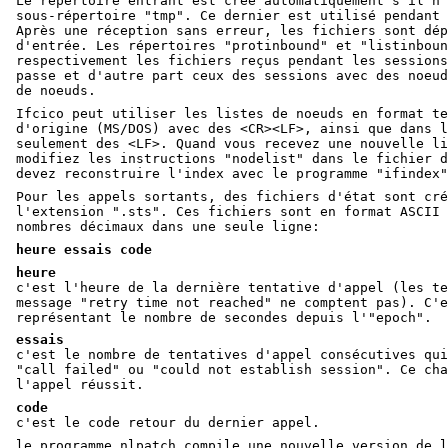
Le répertoire entrant est créé automatiquement s'il n'
sous-répertoire "tmp". Ce dernier est utilisé pendant 
Après une réception sans erreur, les fichiers sont dép
d'entrée. Les répertoires "protinbound" et "listinboun
respectivement les fichiers reçus pendant les sessions
passe et d'autre part ceux des sessions avec des noeud
de noeuds.
Ifcico peut utiliser les listes de noeuds en format te
d'origine (MS/DOS) avec des <CR><LF>, ainsi que dans l
seulement des <LF>. Quand vous recevez une nouvelle li
modifiez les instructions "nodelist" dans le fichier d
devez reconstruire l'index avec le programme "ifindex"
Pour les appels sortants, des fichiers d'état sont cré
l'extension ".sts". Ces fichiers sont en format ASCII 
nombres décimaux dans une seule ligne:
heure essais code
heure
c'est l'heure de la dernière tentative d'appel (les te
message "retry time not reached" ne comptent pas). C'e
représentant le nombre de secondes depuis l'"epoch".
essais
c'est le nombre de tentatives d'appel consécutives qui
"call failed" ou "could not establish session". Ce cha
l'appel réussit.
code
c'est le code retour du dernier appel.
le programme nlpatch compile une nouvelle version de l