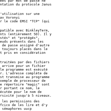
ées par mot de passe ne
ntation du protocole Janus
'utilisation sur une
av Voronyi
r le code EMSI "TCP" (qui
patible avec BinkleyTerm,
nts (entièrement 5D). Il y
stés" et "protégés",
euds présents dans les
 de passe assigné d'autre
 toujours placés dans le
t pris en considération
traitées par des fichiers
 arrive pour un fichier
le programme est exécuté
r. L'adresse complète de
st transmise au programme
xemple de processeur de
e répertoire "magic" sont
r portant ce nom, le
écutée pour le nom de
rsivité jusqu'à 5 niveaux.
 les permissions des
fcico de les lire et d'y
 sémaphores uucp