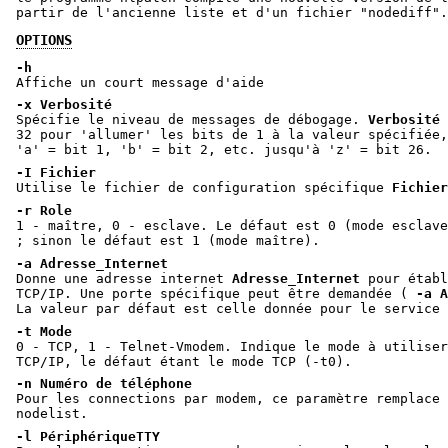
partir de l'ancienne liste et d'un fichier "nodediff".
OPTIONS
-h
Affiche un court message d'aide
-x Verbosité
Spécifie le niveau de messages de débogage.
Verbosité
32 pour 'allumer' les bits de 1 à la valeur spécifiée,
'a' = bit 1, 'b' = bit 2, etc. jusqu'à 'z' = bit 26.
-I Fichier
Utilise le fichier de configuration spécifique
Fichier
-r Role
1 - maître, 0 - esclave. Le défaut est 0 (mode esclav
; sinon le défaut est 1 (mode maître).
-a Adresse_Internet
Donne une adresse internet
Adresse_Internet
pour établ
TCP/IP. Une porte spécifique peut être demandée (
-a A
La valeur par défaut est celle donnée pour le service
-t Mode
0 - TCP, 1 - Telnet-Vmodem. Indique le mode à utiliser
TCP/IP, le défaut étant le mode TCP (-t0).
-n Numéro de téléphone
Pour les connections par modem, ce paramètre remplace 
nodelist.
-l PériphériqueTTY