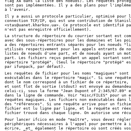
flag XA dans la liste des noeuds). Les requêtes protég
sont pas implémentées. Il y a des plans pour l'impléme
à l'avenir.
Il y a aussi un protocole particulier, optimisé pour l
connection TCP/IP, qui est une contribution de Stanisl
<stas@uanet.kharkov.ua>. Ce protocole est identifié pa
n'est pas enregistré officiellement).
La structure du répertoire du courrier sortant est com
avec des sous-répertoires pour les domaines et les poi
a des répertoires entrants séparés pour les noeuds "li
utilisés respectivement pour les appels entrants de no
listes de noeuds d'une part, et de noeuds ayant un mot
part. Les fichiers reçus pendant un appel sortant sont
répertoire "protégé". (Seul le répertoire "protégé" es
par ifunpack, par défaut).
Les requêtes de fichier pour les noms "magiques" sont 
exécutables dans le répertoire "magic". Si une requête
dont le nom correspond à un fichier de ce répertoire, 
et sont flot de sortie (stdout) est envoyé au demandeu
celui-ci, sous la forme "Jean Dupont of 2:345/67.89" e
dans la ligne de commande. Voir "misc/FILES" pour un e
requêtes magiques. Les fichiers non exécutables dans l
des "références". Si une requête arrive pour un fichie
fichier est lu ligne par ligne, et la requête est réex
fichier trouvé dans chaque ligne. On autorise une récu
Pour lancer ifcico en mode "maître", vous devez régler
périphériques nécessaires à l'appel pour permettre à i
écrire, _et_ également le répertoire où sont créés vos