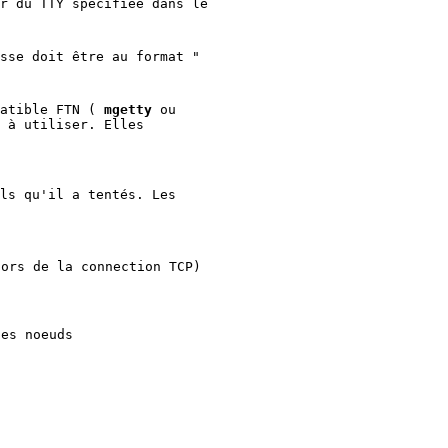
r du TTY spécifiée dans le
sse doit être au format "
patible FTN (
mgetty
ou
 à utiliser. Elles
ls qu'il a tentés. Les
lors de la connection TCP)
)
des noeuds