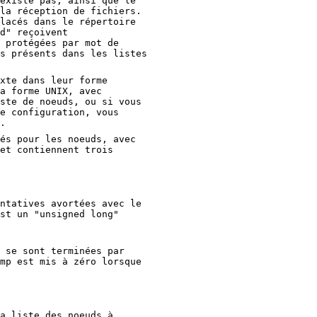
existe pas, ainsi que le
la réception de fichiers.
lacés dans le répertoire
d" reçoivent
 protégées par mot de
s présents dans les listes
xte dans leur forme
a forme UNIX, avec
ste de noeuds, ou si vous
e configuration, vous
.
és pour les noeuds, avec
et contiennent trois
ntatives avortées avec le
st un "unsigned long"
 se sont terminées par
mp est mis à zéro lorsque
a liste des noeuds à