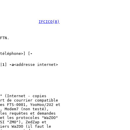
IFCICO(8)
FTN.
téléphone>] [
-
|
1
]
-a
<addresse internet>
" (Internet - copies
rt de courrier compatible
es FTS-0001, YooHoo/2U2 et
, Modem7 (non testé),
les requêtes et demandes
et les protocoles "WaZOO"
SI "ZMO"), ZedZap et
iers WaZOO (il faut le