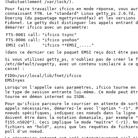
(habituellement /var/lock/).
Pour faire travailler ifcico en mode réponse, vous aur
connaissant FTN. Le "standard" Linux getty_ps 2.0.7d, 
Doering (du paquetage mgetty+sendfax) et les versions 
Fidonet. Le getty doit distinguer les appels entrant d
démarrer ifcico avec un paramètre:
FTS-0001 call:
"ifcico tsync"
FTS-0006 call:
"ifcico yoohoo"
EMSI call:
"ifcico **EMSI_....."
(dans ce dernier cas le paquet EMSI reçu doit être pas
Si vous utilisez getty_ps, n'oubliez pas de créer le f
/etc/default/uugetty, avec un contenu similaire à ce q
casse) :
FIDO=/usr/local/lib/fnet/ifcico
EMSI=yes
Lorsqu'on l'appelle sans paramètres, ifcico tourne en 
le type de session entrante lui-même. Ce mode peut êtr
tourne en démon internet ou ISDN.
Pour qu'ifcico parcoure le courrier en attente de sort
appels nécessaires, démarrez-le avec l'option "-r1". P
noeuds spécifiques, indiquez ces noeuds dans la ligne 
doivent être dans la notation domaniale, par exemple "
f155.n5020"). Ceci implique le mode "maître" (-r1). No
fichiers en "hold", ainsi que les requêtes de fichiers
poll d'un noeud.