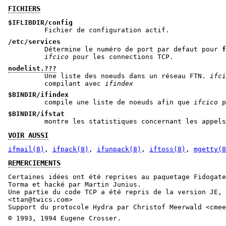
FICHIERS
$IFLIBDIR/config
Fichier de configuration actif.
/etc/services
Détermine le numéro de port par defaut pour
f
ifcico
pour les connections TCP.
nodelist.???
Une liste des noeuds dans un réseau FTN.
ifci
compilant avec
ifindex
$BINDIR/ifindex
compile une liste de noeuds afin que
ifcico
$BINDIR/ifstat
montre les statistiques concernant les appels
VOIR AUSSI
ifmail(8)
,
ifpack(8)
,
ifunpack(8)
,
iftoss(8)
,
mgetty(8
REMERCIEMENTS
Certaines idées ont été reprises au paquetage Fidogate
Torma et hacké par Martin Junius.
Une partie du code TCP a été repris de la version JE, 
<ttan@twics.com>
Support du protocole Hydra par Christof Meerwald <cmee
© 1993, 1994 Eugene Crosser.