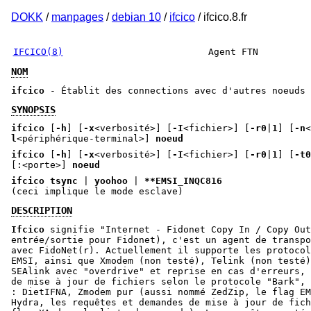
DOKK
/
manpages
/
debian 10
/
ifcico
/ ifcico.8.fr
IFCICO(8)
Agent FTN
NOM
ifcico
- Établit des connections avec d'autres noeuds 
SYNOPSIS
ifcico
[
-h
] [
-x
<verbosité>] [
-I
<fichier>] [
-r0
|
1
] [
-n
<
l
<périphérique-terminal>]
noeud
ifcico
[
-h
] [
-x
<verbosité>] [
-I
<fichier>] [
-r0
|
1
] [
-t0
[:<porte>]
noeud
ifcico tsync
|
yoohoo
|
**EMSI_INQC816
(ceci implique le mode esclave)
DESCRIPTION
Ifcico
signifie "Internet - Fidonet Copy In / Copy Out
entrée/sortie pour Fidonet), c'est un agent de transpo
avec FidoNet(r). Actuellement il supporte les protocol
EMSI, ainsi que Xmodem (non testé), Telink (non testé)
SEAlink avec "overdrive" et reprise en cas d'erreurs, 
de mise à jour de fichiers selon le protocole "Bark", 
: DietIFNA, Zmodem pur (aussi nommé ZedZip, le flag EM
Hydra, les requêtes et demandes de mise à jour de fich