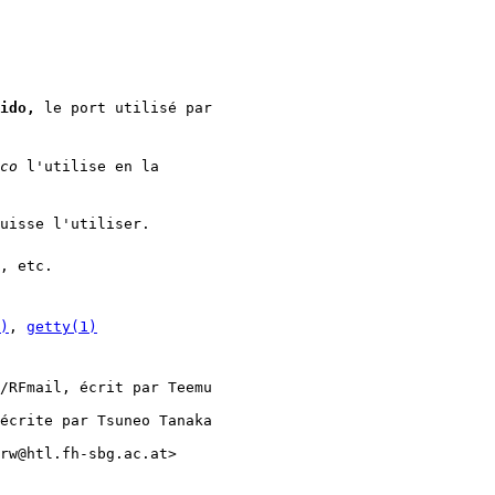
ido,
le port utilisé par
co
l'utilise en la
puisse l'utiliser.
, etc.
)
,
getty(1)
/RFmail, écrit par Teemu
écrite par Tsuneo Tanaka
rw@htl.fh-sbg.ac.at>