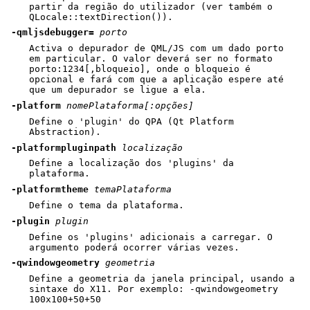
partir da região do utilizador (ver também o
QLocale::textDirection()).
-qmljsdebugger=
porto
Activa o depurador de QML/JS com um dado porto
em particular. O valor deverá ser no formato
porto:1234[,bloqueio], onde o bloqueio é
opcional e fará com que a aplicação espere até
que um depurador se ligue a ela.
-platform
nomePlataforma[:opções]
Define o 'plugin' do QPA (Qt Platform
Abstraction).
-platformpluginpath
localização
Define a localização dos 'plugins' da
plataforma.
-platformtheme
temaPlataforma
Define o tema da plataforma.
-plugin
plugin
Define os 'plugins' adicionais a carregar. O
argumento poderá ocorrer várias vezes.
-qwindowgeometry
geometria
Define a geometria da janela principal, usando a
sintaxe do X11. Por exemplo: -qwindowgeometry
100x100+50+50