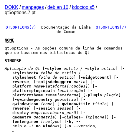
DOKK
/
manpages
/
debian 10
/
kdoctools5
/
qt5options.7.pt
QT5OPTIONS(7)
Documentação da Linha
QT5OPTIONS(7)
de Coman
NOME
qt5options - As opções comuns da linha de comandos
que se baseiem nas bibliotecas do Qt
SINOPSE
Aplicação do Qt
[
-style=
estilo
/
-style
estilo
] [
-
stylesheet=
folha de estilo
/
-
stylesheet
folha de estilo
] [
-widgetcount
] [
-
reverse
] [
-qmljsdebugger=
porto
] [
-
platform
nomePlataforma[:opções]
] [
-
platformpluginpath
localização
] [
-
platformtheme
temaPlataforma
] [
-plugin
plugin
]
[
-qwindowgeometry
geometria
] [
-
qwindowicon
ícone
] [
-qwindowtitle
título
] [
-
reverse
] [
-session
sessão
] [
-
display
máquina:número_ecrã
] [
-
geometry
geometria
] [
-dialogs=
[xp|none]
] [
-
fontengine=
freetype
] [
-h, --
help e -? no Windows
] [
-v --version
]