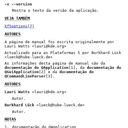
-v --version
Mostra o texto da versão da aplicação.
VEJA TAMBÉM
kf5options(7)
AUTORES
A página de manual foi escrita originalmente por
Lauri Watts <lauri@kde.org>
Actualizado para as Plataformas 5 por Burkhard Lück
<lueck@hube-lueck.de>
As informações desta página de manual são da
documentação do QApplication
[1], da
documentação do
QGuiApplication
[2] e da
documentação do
QCommandLineParser
[3].
AUTORES
Lauri Watts
<lauri@kde.org>
Autor.
Burkhard Lück
<lueck@hube-lueck.de>
Autor.
NOTAS
1.
documentação do QApplication