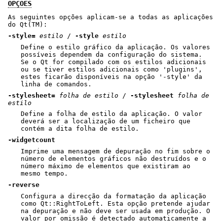
OPÇÕES
As seguintes opções aplicam-se a todas as aplicações
do Qt(TM):
-style=
estilo
/
-style
estilo
Define o estilo gráfico da aplicação. Os valores
possíveis dependem da configuração do sistema.
Se o Qt for compilado com os estilos adicionais
ou se tiver estilos adicionais como 'plugins',
estes ficarão disponíveis na opção '-style' da
linha de comandos.
-stylesheet=
folha de estilo
/
-stylesheet
folha de
estilo
Define a folha de estilo da aplicação. O valor
deverá ser a localização de um ficheiro que
contém a dita folha de estilo.
-widgetcount
Imprime uma mensagem de depuração no fim sobre o
número de elementos gráficos não destruídos e o
número máximo de elementos que existiram ao
mesmo tempo.
-reverse
Configura a direcção da formatação da aplicação
como Qt::RightToLeft. Esta opção pretende ajudar
na depuração e não deve ser usada em produção. O
valor por omissão é detectado automaticamente a