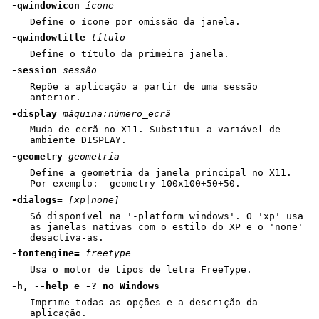
-qwindowicon
ícone
Define o ícone por omissão da janela.
-qwindowtitle
título
Define o título da primeira janela.
-session
sessão
Repõe a aplicação a partir de uma sessão
anterior.
-display
máquina:número_ecrã
Muda de ecrã no X11. Substitui a variável de
ambiente DISPLAY.
-geometry
geometria
Define a geometria da janela principal no X11.
Por exemplo: -geometry 100x100+50+50.
-dialogs=
[xp|none]
Só disponível na '-platform windows'. O 'xp' usa
as janelas nativas com o estilo do XP e o 'none'
desactiva-as.
-fontengine=
freetype
Usa o motor de tipos de letra FreeType.
-h, --help e -? no Windows
Imprime todas as opções e a descrição da
aplicação.