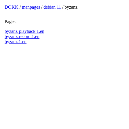
DOKK
/
manpages
/
debian 11
/ byzanz
Pages:
byzanz-playback.1.en
byzanz-record.1.en
byzanz.1.en