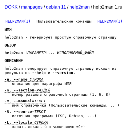
DOKK
/
manpages
/
debian 11
/
help2man
/ help2man.1.ru
HELP2MAN(1)
Пользовательские команды
HELP2MAN(1)
ИМЯ
help2man - генерирует простую справочную страницу
ОБЗОР
help2man
[
ПАРАМЕТР
]...
ИСПОЛНЯЕМЫЙ_ФАЙЛ
ОПИСАНИЕ
help2man генерирует справочную страницу исходя из
результатов
--help
и
--version
.
-n
,
--name
=
СТРОКА
описание для параграфа ИМЯ
-s
,
--section
=
РАЗДЕЛ
номер раздела справочной страницы (1, 6, 8)
-m
,
--manual
=
ТЕКСТ
имя справочника (Пользовательские команды, ...)
-S
,
--source
=
ТЕКСТ
источник программы (FSF, Debian, ...)
-L
,
--locale
=
СТРОКА
задать локаль (по умолчанию «C»)