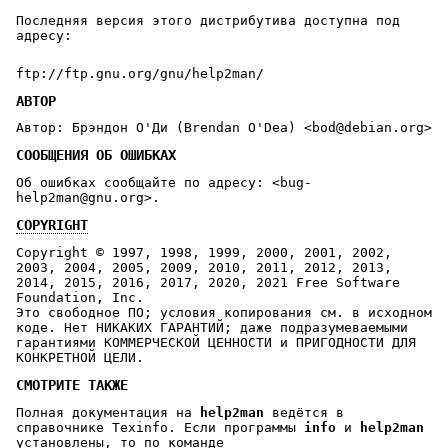
Последняя версия этого дистрибутива доступна под
адресу:
ftp://ftp.gnu.org/gnu/help2man/
АВТОР
Автор: Брэндон О'Ди (Brendan O'Dea) <bod@debian.org>
СООБЩЕНИЯ ОБ ОШИБКАХ
Об ошибках сообщайте по адресу: <bug-
help2man@gnu.org>.
COPYRIGHT
Copyright © 1997, 1998, 1999, 2000, 2001, 2002,
2003, 2004, 2005, 2009, 2010, 2011, 2012, 2013,
2014, 2015, 2016, 2017, 2020, 2021 Free Software
Foundation, Inc.
Это свободное ПО; условия копирования см. в исходном
коде. Нет НИКАКИХ ГАРАНТИЙ; даже подразумеваемыми
гарантиями КОММЕРЧЕСКОЙ ЦЕННОСТИ и ПРИГОДНОСТИ ДЛЯ
КОНКРЕТНОЙ ЦЕЛИ.
СМОТРИТЕ ТАКЖЕ
Полная документация на
help2man
ведётся в
справочнике Texinfo. Если программы
info
и
help2man
установлены, то по команде