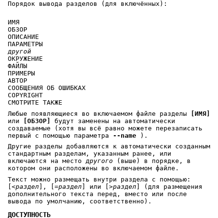
Порядок вывода разделов (для включённых):
ИМЯ
ОБЗОР
ОПИСАНИЕ
ПАРАМЕТРЫ
другой
ОКРУЖЕНИЕ
ФАЙЛЫ
ПРИМЕРЫ
АВТОР
СООБЩЕНИЯ ОБ ОШИБКАХ
COPYRIGHT
СМОТРИТЕ ТАКЖЕ
Любые появляющиеся во включаемом файле разделы
[ИМЯ]
или
[ОБЗОР]
будут заменены на автоматически
создаваемые (хотя вы всё равно можете перезаписать
первый с помощью параметра
--name
).
Другие разделы добавляются к автоматически созданным
стандартным разделам, указанным ранее, или
включаются на место
другого
(выше) в порядке, в
котором они расположены во включаемом файле.
Текст можно размещать внутри раздела с помощью:
[<
раздел
], [=
раздел
] или [>
раздел
] (для размещения
дополнительного текста перед, вместо или после
вывода по умолчанию, соответственно).
ДОСТУПНОСТЬ