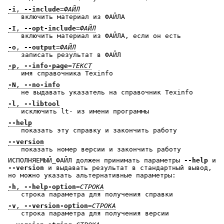
-i
,
--include
=
ФАЙЛ
включить материал из ФАЙЛА
-I
,
--opt-include
=
ФАЙЛ
включить материал из ФАЙЛА, если он есть
-o
,
--output
=
ФАЙЛ
записать результат в ФАЙЛ
-p
,
--info-page
=
ТЕКСТ
имя справочника Texinfo
-N
,
--no-info
не выдавать указатель на справочник Texinfo
-l
,
--libtool
исключить lt- из имени программы
--help
показать эту справку и закончить работу
--version
показать номер версии и закончить работу
ИСПОЛНЯЕМЫЙ_ФАЙЛ должен принимать параметры
--help
и
--version
и выдавать результат в стандартный вывод,
но можно указать альтернативные параметры:
-h
,
--help-option
=
СТРОКА
строка параметра для получения справки
-v
,
--version-option
=
СТРОКА
строка параметра для получения версии