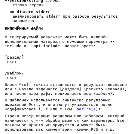
--version-string
=
СТРОКА
строка версии
--no-discard-stderr
анализировать stderr при разборе результатов
параметра
ВКЛЮЧЁННЫЕ ФАЙЛЫ
В генерируемый результат может быть включён
дополнительный материал с помощью параметра
--
include
и
--opt-include
. Формат прост:
[раздел]
текст
/шаблон/
текст
Блоки *roff текста вставляются в результат дословно
или в начало заданного
[
раздела
]
(регистр неважен),
или после параграфа, подходящего под
/
шаблон
/.
В шаблонах используется синтаксис регулярных
выражений Perl, и они могут указываться после
модификаторов
i
,
s
или
m
(см.
perlre(1)
).
Строки перед первым разделом или шаблоном, который
начинается с «-» обрабатываются как параметры. Всё
остальное просто игнорируется и может быть
использованы как комментарии, ключи RCS и т.д.