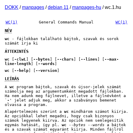
DOKK
/
manpages
/
debian 11
/
manpages-hu
/ wc.1.hu
WC(1)
General Commands Manual
WC(1)
NÉV
wc
- fájlokban található bájtok, szavak és sorok
számát írja ki
ÁTTEKINTÉS
wc
[
-clwL
] [
--bytes
] [
--chars
] [
--lines
] [
--max-
line-length
] [
--words
]
wc
[
--help
] [
--version
]
LEÍRÁS
A
wc
program bájtok, szavak és újsor-jelek számát
számolja meg az argumentumként megadott fájlokban.
Ha nem adunk meg fájlnevet, illetve a fájlnévként a
`
-
' jelet adjuk meg, akkor a szabványos bemenet
olvassa a program.
Alapértelmezés szerint a
wc
mindhárom számot kiírja.
Az opciókkal lehet megadni, hogy csak bizonyos
számok legyenek kiírva. Az opciók nem semlegesítik
egymás hatását, így pl.
wc
--bytes --words
a bájtok
és a szavak számát egyaránt kiírja. Minden fájlról