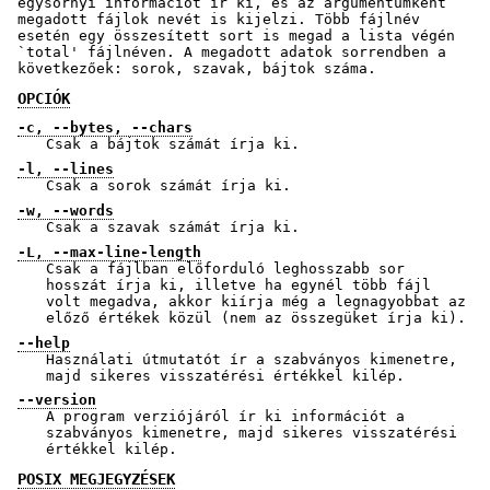
egysornyi információt ír ki, és az argumentumként
megadott fájlok nevét is kijelzi. Több fájlnév
esetén egy összesített sort is megad a lista végén
`total' fájlnéven. A megadott adatok sorrendben a
következőek: sorok, szavak, bájtok száma.
OPCIÓK
-c, --bytes, --chars
Csak a bájtok számát írja ki.
-l, --lines
Csak a sorok számát írja ki.
-w, --words
Csak a szavak számát írja ki.
-L, --max-line-length
Csak a fájlban előforduló leghosszabb sor
hosszát írja ki, illetve ha egynél több fájl
volt megadva, akkor kiírja még a legnagyobbat az
előző értékek közül (nem az összegüket írja ki).
--help
Használati útmutatót ír a szabványos kimenetre,
majd sikeres visszatérési értékkel kilép.
--version
A program verziójáról ír ki információt a
szabványos kimenetre, majd sikeres visszatérési
értékkel kilép.
POSIX MEGJEGYZÉSEK