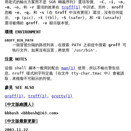
用老式的輸出方案而不是 SGR 轉義序列) 選項等價。
-C
,
-i
,
-n
,
-m
,
-o
, 和
-r
選項的效果在
troff(1)
中詳述。另外，
nroff
忽略
-e
,
-q
, 和
-s
(在
troff
中沒有實現) 選項，沒有任何提
示。
-p
(pic),
-t
(tbl),
-S
(safer), 和
-U
(unsafe)
選項被傳給
groff
.
-v
顯示版本號。
環境 ENVIRONMENT
GROFF_BIN_PATH
一個冒號分隔的路徑列表，在搜索 PATH 之前從中搜索
groff
可
執行文件。如果沒有設置，將使用 `/usr/bin'.
注意 NOTES
這個 shell 腳本一般用於配合
man(1)
使用，所以不輸出警告信
息。nroff 樣式的字符定義 (在文件 tty-char.tmac 中) 會被讀
取，來模擬不可顯示的符號。
參見 SEE ALSO
groff(1)
,
troff(1)
,
grotty(1)
[中文版維護人]
bbbush <bbbush@163.com>
[中文版最新更新]
2003.11.22