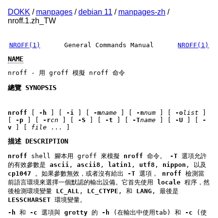
DOKK
/
manpages
/
debian 11
/
manpages-zh
/
nroff.1.zh_TW
NROFF(1)
General Commands Manual
NROFF(1)
NAME
nroff - 用 groff 模擬 nroff 命令
總覽 SYNOPSIS
nroff
[
-h
] [
-i
] [
-m
name
] [
-n
num
] [
-o
list
]
[
-p
] [
-r
cn
] [
-S
] [
-t
] [
-T
name
] [
-U
] [
-
v
] [
file
... ]
描述 DESCRIPTION
nroff
shell 腳本用 groff 來模擬
nroff
命令。
-T
選項允許
的有效參數是
ascii
,
ascii8
,
latin1
,
utf8
,
nippon
, 以及
cp1047
。如果參數無效，或者沒有給出
-T
選項，
nroff
檢測當
前語言環境來選擇一個默認的輸出設備。它首先使用
locale
程序，然
後檢測環境變量
LC_ALL
,
LC_CTYPE
, 和
LANG
, 最後是
LESSCHARSET
環境變量。
-h
和
-c
選項與
grotty
的
-h
(在輸出中使用tab) 和
-c
(使