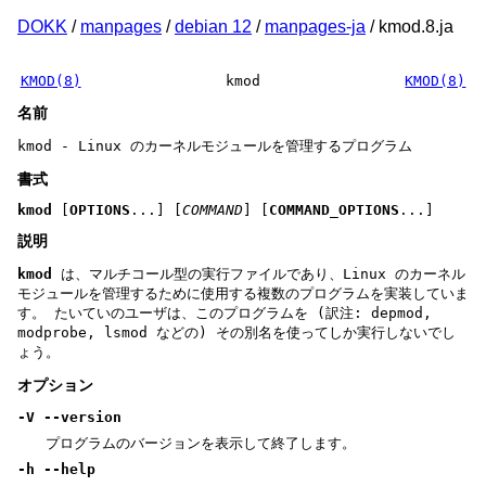
DOKK
/
manpages
/
debian 12
/
manpages-ja
/ kmod.8.ja
KMOD(8)
kmod
KMOD(8)
名前
kmod - Linux のカーネルモジュールを管理するプログラム
書式
kmod
[
OPTIONS
...] [
COMMAND
] [
COMMAND_OPTIONS
...]
説明
kmod
は、マルチコール型の実行ファイルであり、Linux のカーネル
モジュールを管理するために使用する複数のプログラムを実装していま
す。 たいていのユーザは、このプログラムを (訳注: depmod,
modprobe, lsmod などの) その別名を使ってしか実行しないでし
ょう。
オプション
-V
--version
プログラムのバージョンを表示して終了します。
-h
--help