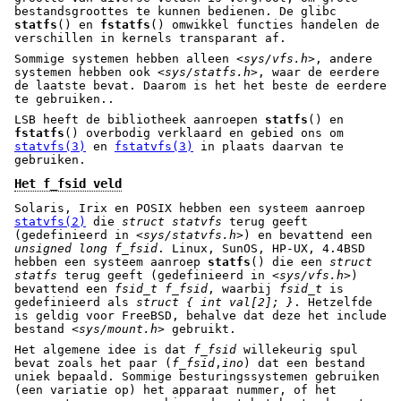
bestandsgroottes te kunnen bedienen. De glibc
statfs
() en
fstatfs
() omwikkel functies handelen de
verschillen in kernels transparant af.
Sommige systemen hebben alleen
<sys/vfs.h>
, andere
systemen hebben ook
<sys/statfs.h>
, waar de eerdere
de laatste bevat. Daarom is het het beste de eerdere
te gebruiken..
LSB heeft de bibliotheek aanroepen
statfs
() en
fstatfs
() overbodig verklaard en gebied ons om
statvfs(3)
en
fstatvfs(3)
in plaats daarvan te
gebruiken.
Het f_fsid veld
Solaris, Irix en POSIX hebben een systeem aanroep
statvfs(2)
die
struct statvfs
terug geeft
(gedefinieerd in
<sys/statvfs.h>
) en bevattend een
unsigned long
f_fsid
. Linux, SunOS, HP-UX, 4.4BSD
hebben een systeem aanroep
statfs
() die een
struct
statfs
terug geeft (gedefinieerd in
<sys/vfs.h>
)
bevattend een
fsid_t
f_fsid
, waarbij
fsid_t
is
gedefinieerd als
struct { int val[2]; }
. Hetzelfde
is geldig voor FreeBSD, behalve dat deze het include
bestand
<sys/mount.h>
gebruikt.
Het algemene idee is dat
f_fsid
willekeurig spul
bevat zoals het paar (
f_fsid
,
ino
) dat een bestand
uniek bepaald. Sommige besturingssystemen gebruiken
(een variatie op) het apparaat nummer, of het