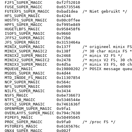
F2FS_SUPER_MAGIC      0xf2f52010

FUSE_SUPER_MAGIC      0x65735546

FUTEXFS_SUPER_MAGIC   0xbad1dea  /* Niet gebruikt */

HFS_SUPER_MAGIC       0x4244

HOSTFS_SUPER_MAGIC    0x00c0ffee

HPFS_SUPER_MAGIC      0xf995e849

HUGETLBFS_MAGIC       0x958458f6

ISOFS_SUPER_MAGIC     0x9660

JFFS2_SUPER_MAGIC     0x72b6

JFS_SUPER_MAGIC       0x3153464a

MINIX_SUPER_MAGIC     0x137f     /* origineel minix FS
MINIX_SUPER_MAGIC2    0x138f     /* 30 char minix FS *
MINIX2_SUPER_MAGIC    0x2468     /* minix V2 FS */

MINIX2_SUPER_MAGIC2   0x2478     /* minix V2 FS, 30 ch
MINIX3_SUPER_MAGIC    0x4d5a     /* minix V3 FS, 60 ch
MQUEUE_MAGIC          0x19800202 /* POSIX message queu
MSDOS_SUPER_MAGIC     0x4d44

MTD_INODE_FS_MAGIC    0x11307854

NCP_SUPER_MAGIC       0x564c

NFS_SUPER_MAGIC       0x6969

NILFS_SUPER_MAGIC     0x3434

NSFS_MAGIC            0x6e736673

NTFS_SB_MAGIC         0x5346544e

OCFS2_SUPER_MAGIC     0x7461636f

OPENPROM_SUPER_MAGIC  0x9fa1

OVERLAYFS_SUPER_MAGIC 0x794c7630

PIPEFS_MAGIC          0x50495045

PROC_SUPER_MAGIC      0x9fa0     /* /proc FS */

PSTOREFS_MAGIC        0x6165676c

QNX4_SUPER_MAGIC      0x002f
