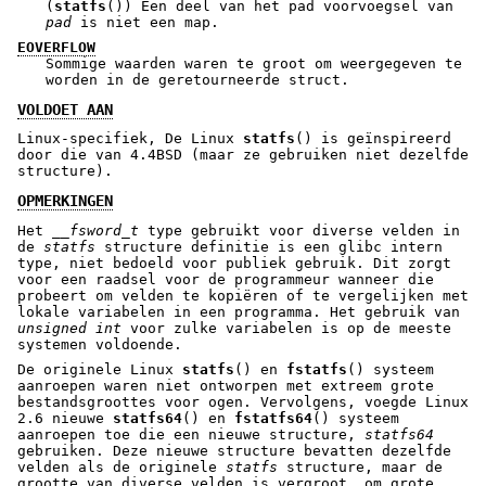
(
statfs
()) Een deel van het pad voorvoegsel van
pad
is niet een map.
EOVERFLOW
Sommige waarden waren te groot om weergegeven te
worden in de geretourneerde struct.
VOLDOET AAN
Linux-specifiek, De Linux
statfs
() is geïnspireerd
door die van 4.4BSD (maar ze gebruiken niet dezelfde
structure).
OPMERKINGEN
Het
__fsword_t
type gebruikt voor diverse velden in
de
statfs
structure definitie is een glibc intern
type, niet bedoeld voor publiek gebruik. Dit zorgt
voor een raadsel voor de programmeur wanneer die
probeert om velden te kopiëren of te vergelijken met
lokale variabelen in een programma. Het gebruik van
unsigned int
voor zulke variabelen is op de meeste
systemen voldoende.
De originele Linux
statfs
() en
fstatfs
() systeem
aanroepen waren niet ontworpen met extreem grote
bestandsgroottes voor ogen. Vervolgens, voegde Linux
2.6 nieuwe
statfs64
() en
fstatfs64
() systeem
aanroepen toe die een nieuwe structure,
statfs64
gebruiken. Deze nieuwe structure bevatten dezelfde
velden als de originele
statfs
structure, maar de
grootte van diverse velden is vergroot, om grote