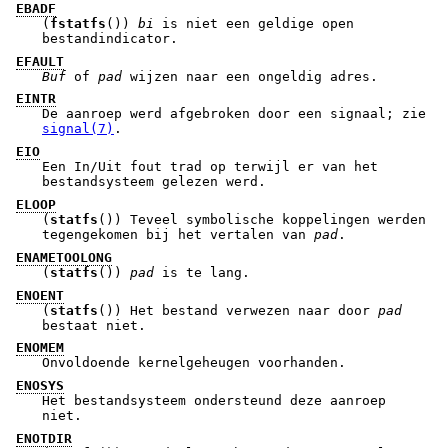
EBADF
(
fstatfs
())
bi
is niet een geldige open
bestandindicator.
EFAULT
Buf
of
pad
wijzen naar een ongeldig adres.
EINTR
De aanroep werd afgebroken door een signaal; zie
signal(7)
.
EIO
Een In/Uit fout trad op terwijl er van het
bestandsysteem gelezen werd.
ELOOP
(
statfs
()) Teveel symbolische koppelingen werden
tegengekomen bij het vertalen van
pad
.
ENAMETOOLONG
(
statfs
())
pad
is te lang.
ENOENT
(
statfs
()) Het bestand verwezen naar door
pad
bestaat niet.
ENOMEM
Onvoldoende kernelgeheugen voorhanden.
ENOSYS
Het bestandsysteem ondersteund deze aanroep
niet.
ENOTDIR