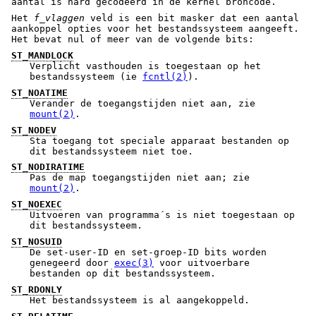
aantal is hard gecodeerd in de kernel broncode.
Het
f_vlaggen
veld is een bit masker dat een aantal
aankoppel opties voor het bestandssysteem aangeeft.
Het bevat nul of meer van de volgende bits:
ST_MANDLOCK
Verplicht vasthouden is toegestaan op het
bestandssysteem (ie
fcntl(2)
).
ST_NOATIME
Verander de toegangstijden niet aan, zie
mount(2)
.
ST_NODEV
Sta toegang tot speciale apparaat bestanden op
dit bestandssysteem niet toe.
ST_NODIRATIME
Pas de map toegangstijden niet aan; zie
mount(2)
.
ST_NOEXEC
Uitvoeren van programma´s is niet toegestaan op
dit bestandssysteem.
ST_NOSUID
De set-user-ID en set-groep-ID bits worden
genegeerd door
exec(3)
voor uitvoerbare
bestanden op dit bestandssysteem.
ST_RDONLY
Het bestandssysteem is al aangekoppeld.