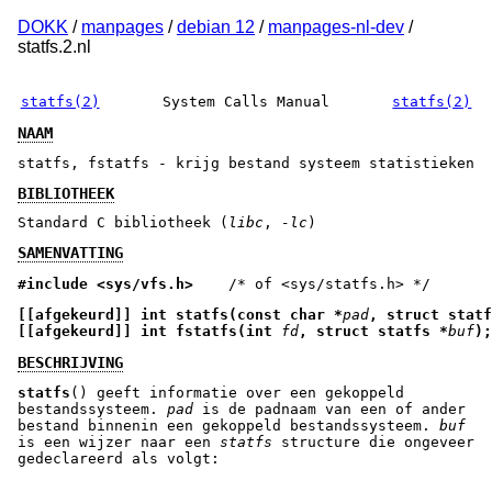
DOKK
/
manpages
/
debian 12
/
manpages-nl-dev
/
statfs.2.nl
statfs(2)
System Calls Manual
statfs(2)
NAAM
statfs, fstatfs - krijg bestand systeem statistieken
BIBLIOTHEEK
Standard C bibliotheek (
libc
,
-lc
)
SAMENVATTING
#include <sys/vfs.h>    
/* of <sys/statfs.h> */
[[afgekeurd]] int statfs(const char *
pad
, struct statf
[[afgekeurd]] int fstatfs(int 
fd
, struct statfs *
buf
);
BESCHRIJVING
statfs
() geeft informatie over een gekoppeld
bestandssysteem.
pad
is de padnaam van een of ander
bestand binnenin een gekoppeld bestandssysteem.
buf
is een wijzer naar een
statfs
structure die ongeveer
gedeclareerd als volgt: