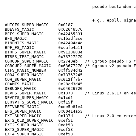
                                    e.g., epoll, signa
AUTOFS_SUPER_MAGIC    0x0187

BDEVFS_MAGIC          0x62646576

BEFS_SUPER_MAGIC      0x42465331

BFS_MAGIC             0x1badface

BINFMTFS_MAGIC        0x42494e4d

BPF_FS_MAGIC          0xcafe4a11

BTRFS_SUPER_MAGIC     0x9123683e

BTRFS_TEST_MAGIC      0x73727279

CGROUP_SUPER_MAGIC    0x27e0eb   /* Cgroup pseudo FS *
CGROUP2_SUPER_MAGIC   0x63677270 /* Cgroup v2 pseudo F
CIFS_MAGIC_NUMBER     0xff534d42

CODA_SUPER_MAGIC      0x73757245

COH_SUPER_MAGIC       0x012ff7b7

CRAMFS_MAGIC          0x28cd3d45

DEBUGFS_MAGIC         0x64626720

DEVFS_SUPER_MAGIC     0x1373     /* Linux 2.6.17 en ee
DEVPTS_SUPER_MAGIC    0x1cd1

ECRYPTFS_SUPER_MAGIC  0xf15f

EFIVARFS_MAGIC        0xde5e81e4

EFS_SUPER_MAGIC       0x00414a53

EXT_SUPER_MAGIC       0x137d     /* Linux 2.0 en eerde
EXT2_OLD_SUPER_MAGIC  0xef51

EXT2_SUPER_MAGIC      0xef53

EXT3_SUPER_MAGIC      0xef53

EXT4_SUPER_MAGIC      0xef53
