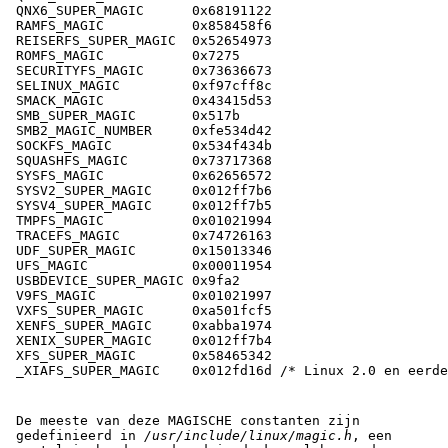
QNX6_SUPER_MAGIC      0x68191122

RAMFS_MAGIC           0x858458f6

REISERFS_SUPER_MAGIC  0x52654973

ROMFS_MAGIC           0x7275

SECURITYFS_MAGIC      0x73636673

SELINUX_MAGIC         0xf97cff8c

SMACK_MAGIC           0x43415d53

SMB_SUPER_MAGIC       0x517b

SMB2_MAGIC_NUMBER     0xfe534d42

SOCKFS_MAGIC          0x534f434b

SQUASHFS_MAGIC        0x73717368

SYSFS_MAGIC           0x62656572

SYSV2_SUPER_MAGIC     0x012ff7b6

SYSV4_SUPER_MAGIC     0x012ff7b5

TMPFS_MAGIC           0x01021994

TRACEFS_MAGIC         0x74726163

UDF_SUPER_MAGIC       0x15013346

UFS_MAGIC             0x00011954

USBDEVICE_SUPER_MAGIC 0x9fa2

V9FS_MAGIC            0x01021997

VXFS_SUPER_MAGIC      0xa501fcf5

XENFS_SUPER_MAGIC     0xabba1974

XENIX_SUPER_MAGIC     0x012ff7b4

XFS_SUPER_MAGIC       0x58465342

De meeste van deze MAGISCHE constanten zijn
gedefinieerd in
/usr/include/linux/magic.h
, een