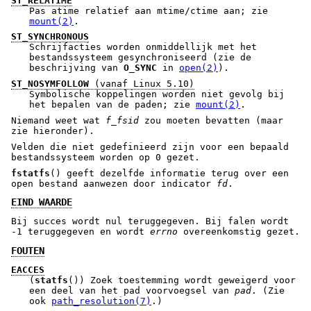
ST_RELATIME
Pas atime relatief aan mtime/ctime aan; zie
mount(2)
.
ST_SYNCHRONOUS
Schrijfacties worden onmiddellijk met het
bestandssysteem gesynchroniseerd (zie de
beschrijving van
O_SYNC
in
open(2)
).
ST_NOSYMFOLLOW
(vanaf Linux 5.10)
Symbolische koppelingen worden niet gevolg bij
het bepalen van de paden; zie
mount(2)
.
Niemand weet wat
f_fsid
zou moeten bevatten (maar
zie hieronder).
Velden die niet gedefinieerd zijn voor een bepaald
bestandssysteem worden op 0 gezet.
fstatfs
() geeft dezelfde informatie terug over een
open bestand aanwezen door indicator
fd
.
EIND WAARDE
Bij succes wordt nul teruggegeven. Bij falen wordt
-1 teruggegeven en wordt
errno
overeenkomstig gezet.
FOUTEN
EACCES
(
statfs
()) Zoek toestemming wordt geweigerd voor
een deel van het pad voorvoegsel van
pad
. (Zie
ook
path_resolution(7)
.)