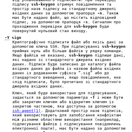
підпису
ssh-keygen
отримує повідомлення та
простір назв підпису на стандартному джерелі
вхідних даних за допомогою прапорця
-n
. Також
має бути надано файл, що містить відповідний
підпис, за допомогою прапорця
-s
. Сигналом про
проходження перевірки для
ssh-keygen
буде
повернутий нульовий стан виходу.
-Y
sign
Криптографічно підписати файл або якісь дані за
допомогою ключа SSH. При підписуванні
ssh-keygen
приймає нуль або більше файлів у рядку команди.
Якщо файлів не вказано,
ssh-keygen
підпише дані,
які надано зі стандартного джерела вхідних
даних. Підписи буде записано до каталогу файла
вхідних даних до файла із назвою файла вхідних
даних із додаванням суфікса “.sig” або до
стандартного виведення, якщо повідомлення, яке
слід підписати, було прочитано зі стандартного
джерела вхідних даних.
Ключ, який буде використано для підписування,
задається за допомогою параметра
-f
і може бути
або закритим ключем або відкритим ключем із
закритою частиною, яка доступна за допомогою
ssh-agent(1)
. Додатковий простір назв підписів,
який використовують для запобігання конфліктам
між різними областями використання (наприклад,
підписування файлів і підписування повідомлень
електронної пошти), має бути надано за допомогою