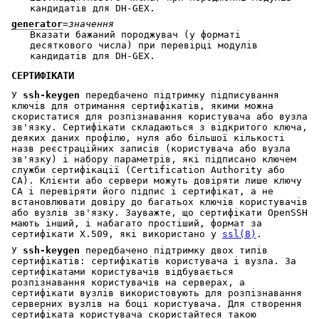
кандидатів для DH-GEX.
generator
=
значення
Вказати бажаний породжувач (у форматі
десяткового числа) при перевірці модулів
кандидатів для DH-GEX.
СЕРТИФІКАТИ
У
ssh-keygen
передбачено підтримку підписування
ключів для отримання сертифікатів, якими можна
скористатися для розпізнавання користувача або вузла
зв'язку. Сертифікати складаються з відкритого ключа,
деяких даних профілю, нуля або більшої кількості
назв реєстраційних записів (користувача або вузла
зв'язку) і набору параметрів, які підписано ключем
служби сертифікації (Certification Authority або
CA). Клієнти або сервери можуть довіряти лише ключу
CA і перевіряти його підпис і сертифікат, а не
встановлювати довіру до багатьох ключів користувачів
або вузлів зв'язку. Зауважте, що сертифікати OpenSSH
мають інший, і набагато простіший, формат за
сертифікати X.509, які використано у
ssl(8)
.
У
ssh-keygen
передбачено підтримку двох типів
сертифікатів: сертифікатів користувача і вузла. За
сертифікатами користувачів відбувається
розпізнавання користувачів на серверах, а
сертифікати вузлів використовують для розпізнавання
серверних вузлів на боці користувача. Для створення
сертифіката користувача скористайтеся такою