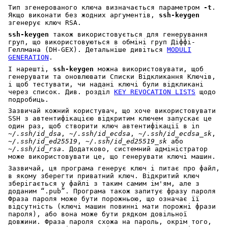
Тип згенерованого ключа визначається параметром
-t
.
Якщо виконати без жодних аргументів,
ssh-keygen
згенерує ключ RSA.
ssh-keygen
також використовується для генерування
груп, що використовуються в обміні груп Діффі-
Геллмана (DH-GEX). Детальніше дивіться
MODULI
GENERATION
.
І нарешті,
ssh-keygen
можна використовувати, щоб
генерувати та оновлювати Списки Відкликання Ключів,
і щоб тестувати, чи надані ключі були відкликані
через список. Див. розділ
KEY REVOCATION LISTS
щодо
подробиць.
Зазвичай кожний користувач, що хоче використовувати
SSH з автентифікацією відкритим ключем запускає це
один раз, щоб створити ключ автентифікації в in
~/.ssh/id_dsa
,
~/.ssh/id_ecdsa
,
~/.ssh/id_ecdsa_sk
,
~/.ssh/id_ed25519
,
~/.ssh/id_ed25519_sk
або
~/.ssh/id_rsa
. Додатково, системний адміністратор
може використовувати це, що генерувати ключі машин.
Зазвичай, ця програма генерує ключ і питає про файл,
в якому зберегти приватний ключ. Відкритий ключ
зберігається у файлі з таким самим ім'ям, але з
доданим “.pub”. Програма також запитує фразу пароля
Фраза пароля може бути порожньою, що означає її
відсутність (ключі машин повинні мати порожні фрази
пароля), або вона може бути рядком довільної
довжини. Фраза пароля схожа на пароль, окрім того,