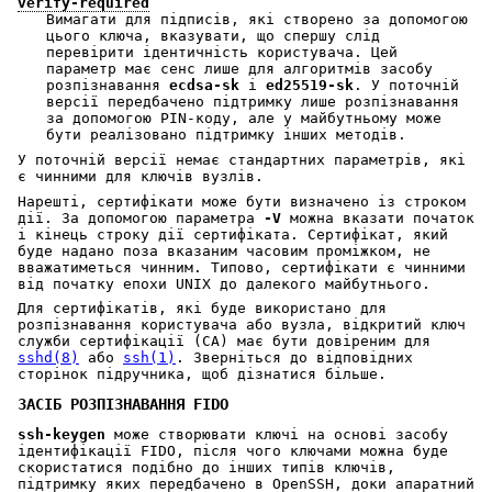
verify-required
Вимагати для підписів, які створено за допомогою
цього ключа, вказувати, що спершу слід
перевірити ідентичність користувача. Цей
параметр має сенс лише для алгоритмів засобу
розпізнавання
ecdsa-sk
і
ed25519-sk
. У поточній
версії передбачено підтримку лише розпізнавання
за допомогою PIN-коду, але у майбутньому може
бути реалізовано підтримку інших методів.
У поточній версії немає стандартних параметрів, які
є чинними для ключів вузлів.
Нарешті, сертифікати може бути визначено із строком
дії. За допомогою параметра
-V
можна вказати початок
і кінець строку дії сертифіката. Сертифікат, який
буде надано поза вказаним часовим проміжком, не
вважатиметься чинним. Типово, сертифікати є чинними
від початку епохи
UNIX
до далекого майбутнього.
Для сертифікатів, які буде використано для
розпізнавання користувача або вузла, відкритий ключ
служби сертифікації (CA) має бути довіреним для
sshd(8)
або
ssh(1)
. Зверніться до відповідних
сторінок підручника, щоб дізнатися більше.
ЗАСІБ РОЗПІЗНАВАННЯ FIDO
ssh-keygen
може створювати ключі на основі засобу
ідентифікації FIDO, після чого ключами можна буде
скористатися подібно до інших типів ключів,
підтримку яких передбачено в OpenSSH, доки апаратний