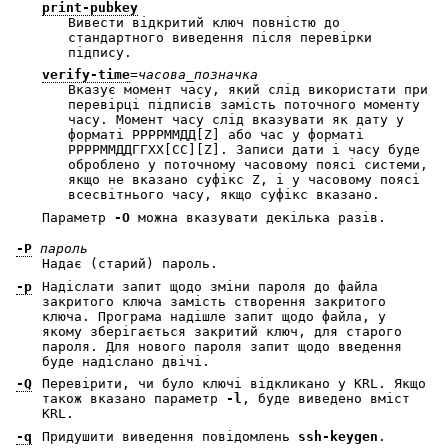
print-pubkey
Вивести відкритий ключ повністю до
стандартного виведення після перевірки
підпису.
verify-time
=
часова_позначка
Вказує момент часу, який слід використати при
перевірці підписів замість поточного моменту
часу. Момент часу слід вказувати як дату у
форматі РРРРММДД[Z] або час у форматі
РРРРММДДГГХХ[СС][Z]. Записи дати і часу буде
оброблено у поточному часовому поясі системи,
якщо не вказано суфікс Z, і у часовому поясі
всесвітнього часу, якщо суфікс вказано.
Параметр
-O
можна вказувати декілька разів.
-P
пароль
Надає (старий) пароль.
-p
Надіслати запит щодо зміни пароля до файла
закритого ключа замість створення закритого
ключа. Програма надішле запит щодо файла, у
якому зберігається закритий ключ, для старого
пароля. Для нового пароля запит щодо введення
буде надіслано двічі.
-Q
Перевірити, чи було ключі відкликано у KRL. Якщо
також вказано параметр
-l
, буде виведено вміст
KRL.
-q
Придушити виведення повідомлень
ssh-keygen
.