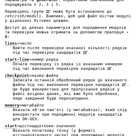
породжувача є 2, 3 і 5.
Перевірені групи ДГ може бути встановлено до
/etc/ssh/moduli
. Важливо, щоб цей файл містив модулі
у діапазоні бітових довжин.
Доступ до деяких параметрів для породження модулів
та перевірки можна отримати за допомогою прапорця
-
O
:
lines
=
число
Вийти після перевірки вказаної кількості рядків
під час перевірки кандидатів ДГ.
start-line
=
номер-рядка
Почати перевірку із рядка із вказаним номером
під час виконання перевірки кандидатів ДГ.
checkpoint
=
назва-файла
Записати останній оброблений рядок до вказаного
файла під час виконання перевірки кандидатів ДГ.
Це буде використано для пропускання рядків у
файлі вхідних даних, які вже було оброблено,
якщо завдання буде перезапущено.
memory
=
мегабайти
Вказати об'єм пам'яті (у мегабайтах), який слід
використати при породженні модулів кандидатів
для DH-GEX.
start
=
шістнадцяткове-значення
Вказати початкову точку (у форматі
шістнадцяткового числа) при породженні модулів