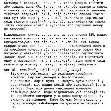
команди і створить новий KRL. Файли можуть містити
або задані дані KRL (див. нижче), або відкриті ключі
у списку по одному на рядок. Щоб відкликати звичайні
текстові відкриті ключі, слід вказати список їхніх
хеш-сум або дані у KRL, а щоб відкликати сертифікат,
слід вказати серійний номер або ідентифікатор ключа
(якщо серійний номер є нульовим або серійний номер
не вказано).
Відкликання ключів за допомогою зазначення KRL надає
вам явний контроль над типами записів, які
використовують для відкликання ключів. Ним можна
скористатися для безпосереднього відкликання ключів
за серійним номером або ідентифікатором ключа без
потреби у наявності усього початкового сертифіката.
Задані дані KRL складаються з рядків, що містяться
одну з наведених нижче інструкцій, після якого слід
вказати двокрапку і певну специфічну інформацію.
serial
:
серійний_номер
[-
серійний_номер
]
Відкликає сертифікат із вказаним серійним
номером. Серійні номери є 64-бітовими
значеннями, окрім нуля, і можуть бути вказані у
десятковій, шістнадцятковій або вісімковій формі
запису. Якщо між двома серійними номерами
розміщено дефіс, буде відкликано усі сертифікати
із серійними номерами у відповідному діапазоні,
включно із кінцями. Ключ CA має бути вказано у
рядку команди
ssh-keygen
за допомогою параметра
-s
.