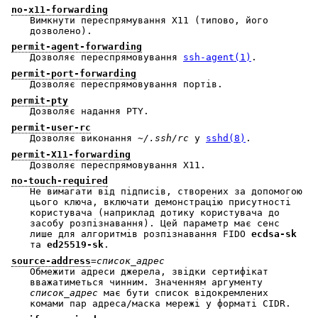
no-x11-forwarding
Вимкнути переспрямування X11 (типово, його
дозволено).
permit-agent-forwarding
Дозволяє переспрямовування
ssh-agent(1)
.
permit-port-forwarding
Дозволяє переспрямовування портів.
permit-pty
Дозволяє надання PTY.
permit-user-rc
Дозволяє виконання
~/.ssh/rc
у
sshd(8)
.
permit-X11-forwarding
Дозволяє переспрямовування X11.
no-touch-required
Не вимагати від підписів, створених за допомогою
цього ключа, включати демонстрацію присутності
користувача (наприклад дотику користувача до
засобу розпізнавання). Цей параметр має сенс
лише для алгоритмів розпізнавання FIDO
ecdsa-sk
та
ed25519-sk
.
source-address
=
список_адрес
Обмежити адреси джерела, звідки сертифікат
вважатиметься чинним. Значенням аргументу
список_адрес
має бути список відокремлених
комами пар адреса/маска мережі у форматі CIDR.