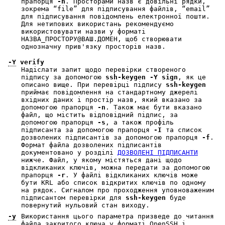
прапорця
-n
. Просторами назв є довільні рядки,
зокрема “file” для підписування файлів, “email”
для підписування повідомлень електронної пошти.
Для нетипових використань рекомендуємо
використовувати назви у форматі
НАЗВА_ПРОСТОРУ@ВАШ.ДОМЕН, щоб створювати
однозначну прив'язку просторів назв.
-Y
verify
Надіслати запит щодо перевірки створеного
підпису за допомогою
ssh-keygen
-Y
sign
, як це
описано вище. При перевірці підпису
ssh-keygen
приймає повідомлення на стандартному джерелі
вхідних даних і простір назв, який вказано за
допомогою прапорця
-n
. Також має бути вказано
файл, що містить відповідний підпис, за
допомогою прапорця
-s
, а також профіль
підписанта за допомогою прапорця
-I
та список
дозволених підписантів за допомогою прапорця
-f
.
Формат файла дозволених підписантів
документовано у розділі
ДОЗВОЛЕНІ ПІДПИСАНТИ
нижче. Файл, у якому містяться дані щодо
відкликаних ключів, можна передати за допомогою
прапорця
-r
. У файлі відкликаних ключів може
бути KRL або список відкритих ключів по одному
на рядок. Сигналом про проходження уповноваженим
підписантом перевірки для
ssh-keygen
буде
повернутий нульовий стан виходу.
-y
Використання цього параметра призведе до читання
файла закритого ключа у форматі OpenSSH і