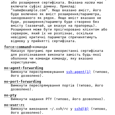
або розширення сертифіката. Вказана
назва
має
включати суфікс домену. Приклад:
“name@example.com”. Якщо вказано
вміст
, його
буде включено як вміст розширення/параметра,
закодованого як рядок. Якщо вміст вказано не
буде, розширення/параметр буде створено без
вмісту (зазвичай, це вказує на прапорець).
Розширення може бути проігноровано клієнтом або
сервером, який їх не розпізнає, оскільки
невідомі критичні параметри спричинятимуть
відмову у прийнятті сертифіката.
force-command
=
команда
Наказує програмі при використанні сертифіката
для розпізнавання виконати замість будь-якої
оболонки чи команди
команду
, яку вказано
користувачем.
no-agent-forwarding
Вимкнути переспрямовування
ssh-agent(1)
(типово,
його дозволено).
no-port-forwarding
Вимкнути переспрямування портів (типово, його
дозволено).
no-pty
Вимкнути надання PTY (типово, його дозволено).
no-user-rc
Вимкнути виконання
~/.ssh/rc
у
sshd(8)
(типово,
його дозволено).