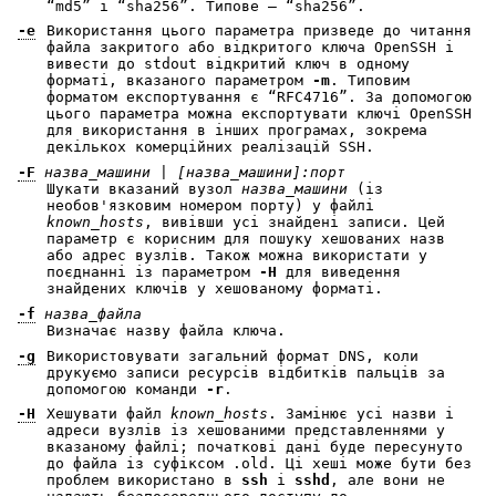
“md5” і “sha256”. Типове — “sha256”.
-e
Використання цього параметра призведе до читання
файла закритого або відкритого ключа OpenSSH і
вивести до stdout відкритий ключ в одному
форматі, вказаного параметром
-m
. Типовим
форматом експортування є “RFC4716”. За допомогою
цього параметра можна експортувати ключі OpenSSH
для використання в інших програмах, зокрема
декількох комерційних реалізацій SSH.
-F
назва_машини
|
[назва_машини]:порт
Шукати вказаний вузол
назва_машини
(із
необов'язковим номером порту) у файлі
known_hosts
, вивівши усі знайдені записи. Цей
параметр є корисним для пошуку хешованих назв
або адрес вузлів. Також можна використати у
поєднанні із параметром
-H
для виведення
знайдених ключів у хешованому форматі.
-f
назва_файла
Визначає назву файла ключа.
-g
Використовувати загальний формат DNS, коли
друкуємо записи ресурсів відбитків пальців за
допомогою команди
-r
.
-H
Хешувати файл
known_hosts
. Замінює усі назви і
адреси вузлів із хешованими представленнями у
вказаному файлі; початкові дані буде пересунуто
до файла із суфіксом .old. Ці хеші може бути без
проблем використано в
ssh
і
sshd
, але вони не