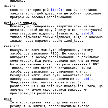
виклик).
device
Явно задати пристрій
fido(4)
для використання,
замість того, щоб дозволити це робити проміжним
програмним засобам розпізнавання.
no-touch-required
Вказати, що генерований закритий ключ не має
вимагати подій доторку (присутність користувача)
коли створюємо підписи. Зауважте, що
sshd(8)
типово відмовляє таким підписам, якщо не вказано
інакше через параметр authorized_keys.
resident
Вказує, що ключ має бути збережено у самому
засобі розпізнавання FIDO. Це спростить
використання засобу розпізнавання на декількох
комп'ютерах. Підтримку резидентних ключів може
бути реалізовано у засобах розпізнавання FIDO2.
Типово, для них потрібно встановити PIN на
засобі розпізнавання до створення ключа.
Резидентні ключі може бути завантажено без
засобу розпізнавання за допомогою
ssh-add(1)
.
Зберігання обох частин ключа у засобі
розпізнавання FIDO збільшує ймовірність того, що
зловмисник зможе скористатися викраденим
пристроєм для розпізнавання.
user
Ім'я користувача, яке слід пов'язати із
резидентним ключем, перевизначивши типове