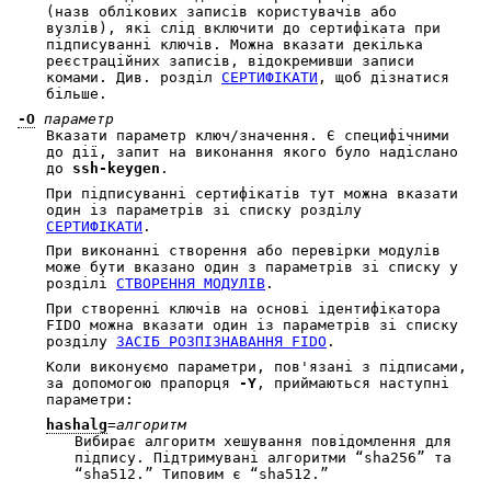
(назв облікових записів користувачів або
вузлів), які слід включити до сертифіката при
підписуванні ключів. Можна вказати декілька
реєстраційних записів, відокремивши записи
комами. Див. розділ
СЕРТИФІКАТИ
, щоб дізнатися
більше.
-O
параметр
Вказати параметр ключ/значення. Є специфічними
до дії, запит на виконання якого було надіслано
до
ssh-keygen
.
При підписуванні сертифікатів тут можна вказати
один із параметрів зі списку розділу
СЕРТИФІКАТИ
.
При виконанні створення або перевірки модулів
може бути вказано один з параметрів зі списку у
розділі
СТВОРЕННЯ МОДУЛІВ
.
При створенні ключів на основі ідентифікатора
FIDO можна вказати один із параметрів зі списку
розділу
ЗАСІБ РОЗПІЗНАВАННЯ FIDO
.
Коли виконуємо параметри, пов'язані з підписами,
за допомогою прапорця
-Y
, приймаються наступні
параметри:
hashalg
=
алгоритм
Вибирає алгоритм хешування повідомлення для
підпису. Підтримувані алгоритми “sha256” та
“sha512.” Типовим є “sha512.”