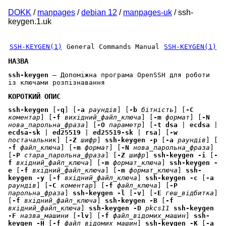
DOKK
/
manpages
/
debian 12
/
manpages-uk
/ ssh-
keygen.1.uk
SSH-KEYGEN(1)
General Commands Manual
SSH-KEYGEN(1)
НАЗВА
ssh-keygen
—
Допоміжна програма OpenSSH для роботи
із ключами розпізнавання
КОРОТКИЙ ОПИС
ssh-keygen
[
-q
] [
-a
раундів
] [
-b
бітність
] [
-C
коментар
] [
-f
вихідний_файл_ключа
] [
-m
формат
] [
-N
нова_парольна_фраза
] [
-O
параметр
] [
-t
dsa
|
ecdsa
|
ecdsa-sk
|
ed25519
|
ed25519-sk
|
rsa
] [
-w
постачальник
] [
-Z
шифр
]
ssh-keygen
-p
[
-a
раундів
] [
-f
файл_ключа
] [
-m
формат
] [
-N
нова_парольна_фраза
]
[
-P
стара_парольна_фраза
] [
-Z
шифр
]
ssh-keygen
-i
[
-
f
вхідний_файл_ключа
] [
-m
формат_ключа
]
ssh-keygen
-
e
[
-f
вхідний_файл_ключа
] [
-m
формат_ключа
]
ssh-
keygen
-y
[
-f
вхідний_файл_ключа
]
ssh-keygen
-c
[
-a
раундів
] [
-C
коментар
] [
-f
файл_ключа
] [
-P
парольна_фраза
]
ssh-keygen
-l
[
-v
] [
-E
геш_відбитка
]
[
-f
вхідний_файл_ключа
]
ssh-keygen
-B
[
-f
вхідний_файл_ключа
]
ssh-keygen
-D
pkcs11
ssh-keygen
-F
назва_машини
[
-lv
] [
-f
файл_відомих_машин
]
ssh-
keygen
-H
[
-f
файл_відомих_машин
]
ssh-keygen
-K
[
-a