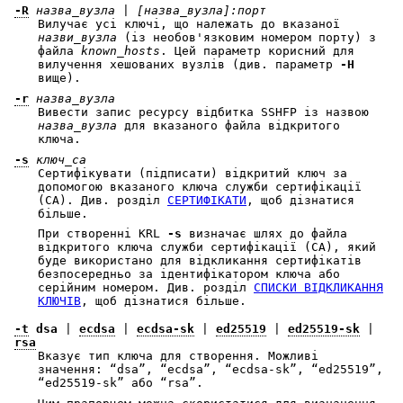
-R
назва_вузла
|
[назва_вузла]:порт
Вилучає усі ключі, що належать до вказаної
назви_вузла
(із необов'язковим номером порту) з
файла
known_hosts
. Цей параметр корисний для
вилучення хешованих вузлів (див. параметр
-H
вище).
-r
назва_вузла
Вивести запис ресурсу відбитка SSHFP із назвою
назва_вузла
для вказаного файла відкритого
ключа.
-s
ключ_ca
Сертифікувати (підписати) відкритий ключ за
допомогою вказаного ключа служби сертифікації
(CA). Див. розділ
СЕРТИФІКАТИ
, щоб дізнатися
більше.
При створенні KRL
-s
визначає шлях до файла
відкритого ключа служби сертифікації (CA), який
буде використано для відкликання сертифікатів
безпосередньо за ідентифікатором ключа або
серійним номером. Див. розділ
СПИСКИ ВІДКЛИКАННЯ
КЛЮЧІВ
, щоб дізнатися більше.
-t
dsa
|
ecdsa
|
ecdsa-sk
|
ed25519
|
ed25519-sk
|
rsa
Вказує тип ключа для створення. Можливі
значення: “dsa”, “ecdsa”, “ecdsa-sk”, “ed25519”,
“ed25519-sk” або “rsa”.