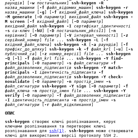
раундів
] [
-w
постачальник
]
ssh-keygen
-R
назва_машини
[
-f
файл_відомих_машин
]
ssh-keygen
-r
назва_машини
[
-g
] [
-f
вхідний_файл_ключа
]
ssh-keygen
-M
generate
[
-O
параметр
]
вихідний_файл
ssh-keygen
-
M
screen
[
-f
вхідний_файл
] [
-O
параметр
]
вихідний_файл
ssh-keygen
-I
сертифікат_ідентичності
-s
ca-ключ
[
-hU
] [
-D
постачальник_pkcs11
] [
-n
керівник
] [
-O
параметр
] [
-V
інтервал_чинності
] [
-z
серійний_номер
]
file ...
ssh-keygen
-L
[
-f
вхідний_файл_ключа
]
ssh-keygen
-A
[
-a
раундів
] [
-f
префікс_до_шляху
]
ssh-keygen
-k
-f
файл_krl
[
-u
] [
-s
публічний_ca
] [
-z
номер_версії
]
file ...
ssh-keygen
-Q
[
-l
]
-f
файл_krl
file ...
ssh-keygen
-Y
find-
principals
[
-O
параметр
]
-s
файл_сигнатури
-f
файл_дозволених_підписантів
ssh-keygen
-Y
match-
principals
-I
ідентичність_підписанта
-f
файл_дозволених_підписантів
ssh-keygen
-Y
check-
novalidate
[
-O
параметр
]
-n
простір_імен
-s
файл_сигнатури
ssh-keygen
-Y
sign
[
-O
параметр
]
-f
файл_ключа
-n
простір_імен
file ...
ssh-keygen
-Y
verify
[
-O
параметр
]
-f
файл_дозволених_підписантів
-I
ідентичність_підписанта
-n
простір_імен
-s
файл_сигнатури
[
-r
файл_відкликання
]
ОПИС
ssh-keygen
створює ключі розпізнавання, керує
ключами розпізнавання та перетворює ключі
розпізнавання для
ssh(1)
.
ssh-keygen
може створювати
ключі для використання версії протоколу SSH 2.