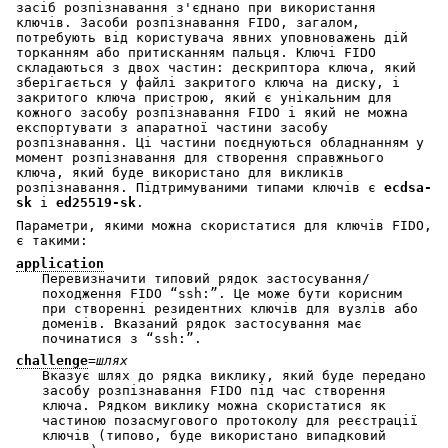
засіб розпізнавання з'єднано при використання
ключів. Засоби розпізнавання FIDO, загалом,
потребують від користувача явних уповноважень дій
торканням або притисканням пальця. Ключі FIDO
складаються з двох частин: дескриптора ключа, який
зберігається у файлі закритого ключа на диску, і
закритого ключа пристрою, який є унікальним для
кожного засобу розпізнавання FIDO і який не можна
експортувати з апаратної частини засобу
розпізнавання. Ці частини поєднуються обладнанням у
момент розпізнавання для створення справжнього
ключа, який буде використано для викликів
розпізнавання. Підтримуваними типами ключів є
ecdsa-
sk
і
ed25519-sk
.
Параметри, якими можна скористатися для ключів FIDO,
є такими:
application
Перевизначити типовий рядок застосування/
походження FIDO “ssh:”. Це може бути корисним
при створенні резидентних ключів для вузлів або
доменів. Вказаний рядок застосування має
починатися з “ssh:”.
challenge
=
шлях
Вказує шлях до рядка виклику, який буде передано
засобу розпізнавання FIDO під час створення
ключа. Рядком виклику можна скористатися як
частиною позасмугового протоколу для реєстрації
ключів (типово, буде використано випадковий