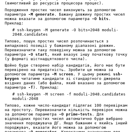
(вимогливий до ресурсів процесора процес).
Породження простих чисел виконують за допомогою
параметра
-M
generate
. Бажану довжину простих чисел
можна вказати за допомогою параметра
-O
bits
.
Приклад:
# ssh-keygen -M generate -O bits=2048 moduli-
2048.candidates
Типово, пошук простих чисел розпочинається з
випадкової позиції у бажаному діапазоні довжин.
Перевизначити таку поведінку можна за допомогою
параметра
-O
start
, який вказує іншу початкову точку
(у форматі шістнадцяткового числа).
Щойно буде створено набір кандидатів, його має бути
перевірено на придатність. Зробити це можна за
допомогою параметра
-M
screen
. У цьому режимі
ssh-
keygen
читатиме кандидати зі стандартного джерела
вхідних даних (або файла, який вказано за допомогою
параметра
-f
). Приклад:
# ssh-keygen -M screen -f moduli-2048.candidates
moduli-2048
Типово, кожне число-кандидат підлягає 100 перевіркам
на простоту. Перевизначити кількість перевірок можна
за допомогою параметра
-O
prime-tests
. Для
відповідних простих чисел автоматично буде вибрано
значення породжувача ДГ. Якщо бажаним є якийсь інший
породжувач, вказати його можна за допомогою
параметра
-O
generator
. Коректними значеннями для