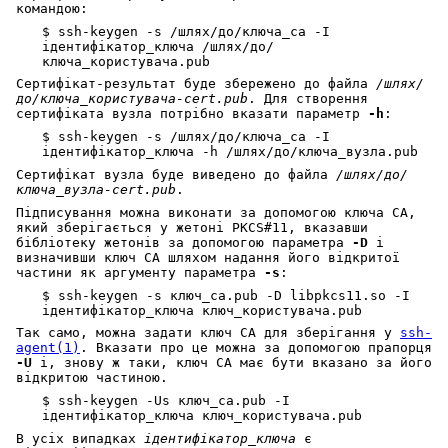
командою:
$ ssh-keygen -s /шлях/до/ключа_ca -I
ідентифікатор_ключа /шлях/до/
ключа_користувача.pub
Сертифікат-результат буде збережено до файла
/шлях/
до/ключа_користувача-cert.pub
. Для створення
сертифіката вузла потрібно вказати параметр
-h
:
$ ssh-keygen -s /шлях/до/ключа_ca -I
ідентифікатор_ключа -h /шлях/до/ключа_вузла.pub
Сертифікат вузла буде виведено до файла
/шлях/до/
ключа_вузла-cert.pub
.
Підписування можна виконати за допомогою ключа CA,
який зберігається у жетоні PKCS#11, вказавши
бібліотеку жетонів за допомогою параметра
-D
і
визначивши ключ CA шляхом надання його відкритої
частини як аргументу параметра
-s
:
$ ssh-keygen -s ключ_ca.pub -D libpkcs11.so -I
ідентифікатор_ключа ключ_користувача.pub
Так само, можна задати ключ CA для зберігання у
ssh-
agent(1)
. Вказати про це можна за допомогою прапорця
-U
і, знову ж таки, ключ CA має бути вказано за його
відкритою частиною.
$ ssh-keygen -Us ключ_ca.pub -I
ідентифікатор_ключа ключ_користувача.pub
В усіх випадках
ідентифікатор_ключа
є