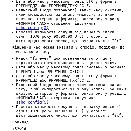
Дата або час у часовому поясі UTC у форматі
РРРРММДДZ або РРРРММДДГГХХ[СС]Z.
Відносний (щодо поточного) запис часу системи,
який складається зі знаку «мінус», за яким
вказано інтервал у форматі, описаному у розділі
«ФОРМАТИ ЧАСУ» сторінки підручника
sshd_config(5)
.
Простої кількості секунд від початку епохи (1
січня 1970 року 00:00:00 UTC) у форматі
шістнадцяткового числа, що починається з “0x”.
Кінцевий час можна вказати у спосіб, подібний до
початкового часу:
Рядок “forever” для позначення того, що у
сертифіката немає вказаного кінцевого часу.
Дата або час у часовому поясі системи у форматі
РРРРММДД або РРРРММДДГГХХ[СС].
Дата або час у часовому поясі UTC у форматі
РРРРММДДZ або РРРРММДДГГХХ[СС]Z.
Відносний (щодо поточного часу системи) запис
часу, який складається зі знаку «плюс», за яким
вказано інтервал у форматі, описаному у розділі
«ФОРМАТИ ЧАСУ» сторінки підручника
sshd_config(5)
.
Простої кількості секунд від початку епохи (1
січня 1970 року 00:00:00 UTC) у форматі
шістнадцяткового числа, що починається з “0x”.
Приклад:
+52w1d