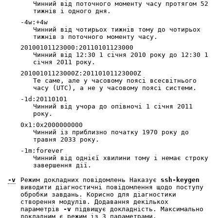
Чинний від поточного моменту часу протягом 52
тижнів і одного дня.
-4w:+4w
Чинний від чотирьох тижнів тому до чотирьох
тижнів з поточного моменту часу.
20100101123000:20110101123000
Чинний від 12:30 1 січня 2010 року до 12:30 1
січня 2011 року.
20100101123000Z:20110101123000Z
Те саме, але у часовому поясі всесвітнього
часу (UTC), а не у часовому поясі системи.
-1d:20110101
Чинний від учора до опівночі 1 січня 2011
року.
0x1:0x2000000000
Чинний із приблизно початку 1970 року до
травня 2033 року.
-1m:forever
Чинний від однієї хвилини тому і немає строку
завершення дії.
-v
Режим докладних повідомлень Наказує
ssh-keygen
виводити діагностичні повідомлення щодо поступу
обробки завдань. Корисно для діагностики
створення модулів. Додавання декількох
параметрів
-v
підвищує докладність. Максимально
докладним є режим із 3 параметрами.