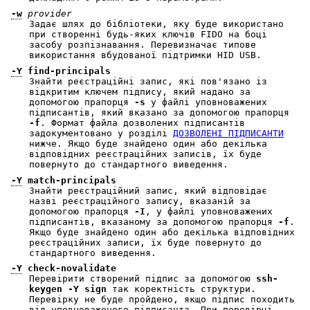
-w
provider
Задає шлях до бібліотеки, яку буде використано
при створенні будь-яких ключів FIDO на боці
засобу розпізнавання. Перевизначає типове
використання вбудованої підтримки HID USB.
-Y
find-principals
Знайти реєстраційні запис, які пов'язано із
відкритим ключем підпису, який надано за
допомогою прапорця
-s
у файлі уповноважених
підписантів, який вказано за допомогою прапорця
-f
. Формат файла дозволених підписантів
задокументовано у розділі
ДОЗВОЛЕНІ ПІДПИСАНТИ
нижче. Якщо буде знайдено один або декілька
відповідних реєстраційних записів, їх буде
повернуто до стандартного виведення.
-Y
match-principals
Знайти реєстраційний запис, який відповідає
назві реєстраційного запису, вказаній за
допомогою прапорця
-I
, у файлі уповноважених
підписантів, вказаному за допомогою прапорця
-f
.
Якщо буде знайдено один або декілька відповідних
реєстраційних записи, їх буде повернуто до
стандартного виведення.
-Y
check-novalidate
Перевірити створений підпис за допомогою
ssh-
keygen
-Y
sign
так коректність структури.
Перевірку не буде пройдено, якщо підпис походить
від уповноваженого підписанта. При перевірці