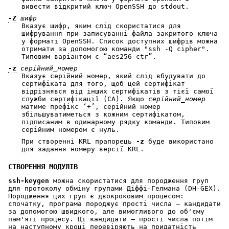
вивести відкритий ключ OpenSSH до stdout.
-Z
шифр
Вказує шифр, яким слід скористатися для
шифрування при записуванні файла закритого ключа
у форматі OpenSSH. Список доступних шифрів можна
отримати за допомогою команди "ssh -Q cipher".
Типовим варіантом є “aes256-ctr”.
-z
серійний_номер
Вказує серійний номер, який слід вбудувати до
сертифіката для того, щоб цей сертифікат
відрізнявся від інших сертифікатів з тієї самої
служби сертифікації (CA). Якщо
серійний_номер
матиме префікс ‘+’, серійний номер
збільшуватиметься з кожним сертифікатом,
підписаним в одинарному рядку команди. Типовим
серійним номером є нуль.
При створенні KRL прапорець
-z
буде використано
для задання номеру версії KRL.
СТВОРЕННЯ МОДУЛІВ
ssh-keygen
можна скористатися для породження груп
для протоколу обміну групами Діффі-Гелмана (DH-GEX).
Породження цих груп є двокроковим процесом:
спочатку, програма породжує прості числа — кандидати
за допомогою швидкого, але вимогливого до об'єму
пам'яті процесу. Ці кандидати — прості числа потім
на наступному кроці перевіряють на придатність