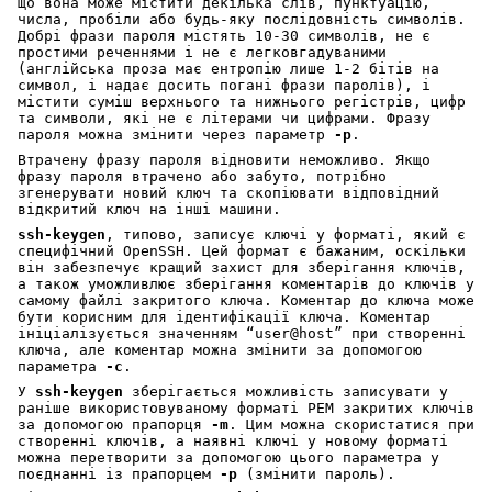
що вона може містити декілька слів, пунктуацію,
числа, пробіли або будь-яку послідовність символів.
Добрі фрази пароля містять 10-30 символів, не є
простими реченнями і не є легковгадуваними
(англійська проза має ентропію лише 1-2 бітів на
символ, і надає досить погані фрази паролів), і
містити суміш верхнього та нижнього регістрів, цифр
та символи, які не є літерами чи цифрами. Фразу
пароля можна змінити через параметр
-p
.
Втрачену фразу пароля відновити неможливо. Якщо
фразу пароля втрачено або забуто, потрібно
згенерувати новий ключ та скопіювати відповідний
відкритий ключ на інші машини.
ssh-keygen
, типово, записує ключі у форматі, який є
специфічний OpenSSH. Цей формат є бажаним, оскільки
він забезпечує кращий захист для зберігання ключів,
а також уможливлює зберігання коментарів до ключів у
самому файлі закритого ключа. Коментар до ключа може
бути корисним для ідентифікації ключа. Коментар
ініціалізується значенням “user@host” при створенні
ключа, але коментар можна змінити за допомогою
параметра
-c
.
У
ssh-keygen
зберігається можливість записувати у
раніше використовуваному форматі PEM закритих ключів
за допомогою прапорця
-m
. Цим можна скористатися при
створенні ключів, а наявні ключі у новому форматі
можна перетворити за допомогою цього параметра у
поєднанні із прапорцем
-p
(змінити пароль).