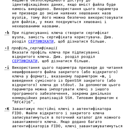
надають безпосереднього доступу до
ідентифікаційних даних, якщо вміст файла буде
кимось викрадено. Використання цього параметра
не призведе до зміни наявних хешованих назв
вузлів, тому його можна безпечно використовувати
для файлів, у яких поєднуються хешовані і
нехешованими назвами.
-h
При підписуванні ключа створити сертифікат
вузла, замість сертифіката користувача. Див.
розділ
СЕРТИФІКАТИ
, щоб дізнатися більше.
-I
профіль_сертифікації
Вказати профіль ключа при підписуванні
відкритого ключа. Див. розділ розділ
СЕРТИФІКАТИ
, щоб дізнатися більше.
-i
Використання цього параметра призведе до читання
нешифрованого файла закритого (або відкритого)
ключа у форматі, вказаному параметром
-m
, і
виведення сумісного із OpenSSH закритого (або
відкритого) ключа до stdout. За допомогою цього
параметра можна імпортувати ключі з іншого
програмного забезпечення, зокрема декількох
комерційних реалізацій SSH. Типовим форматом є
“RFC4716”.
-K
Завантажує постійні ключі з автентифікатора
FIDO. Файли відкритого і закритого ключа
записуватимуться в поточний каталог для кожного
завантаженого ключа. Якщо додано багато
автентифікаторів FIDO, ключі завантажуватимуться