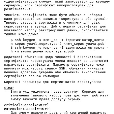
«ідентифікатором ключа», який записується до журналу
сервером, коли сертифікат використовують для
розпізнавання.
Чинність сертифікатів може бути обмежено набором
назв реєстраційних записів (користувача або вузла).
Типово, створені сертифікати є чинними для усіх
користувачів і вузлів. Щоб створити сертифікат для
вказаного набору реєстраційних даних, скористайтеся
такими командами:
$ ssh-keygen -s ключ_ca -I ідентифікатор_ключа -
n користувач1,користувач2 ключ_користувача.pub
$ ssh-keygen -s ключ_ca -I ідентифікатор_ключа -
h -n вузол.домен ключ_вузла.pub
Додаткові обмеження щодо чинності і використання
сертифікатів користувача можна вказати за допомогою
параметрів сертифіката. Параметр сертифіката може
вимкнути можливості сеансу SSH, обмежити чинність
певними адресами джерела або обмежити використання
сертифіката певною командою.
Коректні параметри для сертифікатів користувача:
clear
Зняти усі увімкнені права доступу. Корисно для
вилучення типового набору прав доступу, щоб мати
змогу вказати права доступу окремо.
critical
:
назва
[=
вміст
]
extension
:
назва
[=
вміст
]
Дає змогу включити довільний критичний параметр