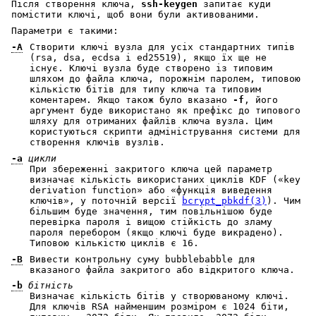
Після створення ключа,
ssh-keygen
запитає куди
помістити ключі, щоб вони були активованими.
Параметри є такими:
-A
Створити ключі вузла для усіх стандартних типів
(rsa, dsa, ecdsa і ed25519), якщо їх ще не
існує. Ключі вузла буде створено із типовим
шляхом до файла ключа, порожнім паролем, типовою
кількістю бітів для типу ключа та типовим
коментарем. Якщо також було вказано
-f
, його
аргумент буде використано як префікс до типового
шляху для отриманих файлів ключа вузла. Цим
користуються скрипти адміністрування системи для
створення ключів вузлів.
-a
цикли
При збереженні закритого ключа цей параметр
визначає кількість використаних циклів KDF («key
derivation function» або «функція виведення
ключів», у поточній версії
bcrypt_pbkdf(3)
). Чим
більшим буде значення, тим повільнішою буде
перевірка пароля і вищою стійкість до зламу
пароля перебором (якщо ключі буде викрадено).
Типовою кількістю циклів є 16.
-B
Вивести контрольну суму bubblebabble для
вказаного файла закритого або відкритого ключа.
-b
бітність
Визначає кількість бітів у створюваному ключі.
Для ключів RSA найменшим розміром є 1024 біти,