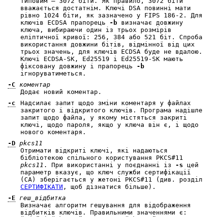
типовим — 3072 біти. Як правило, 3072 біти
вважається достатнім. Ключі DSA повинні мати
рівно 1024 біти, як зазначено у FIPS 186-2. Для
ключів ECDSA прапорець
-b
визначає довжину
ключа, вибираючи один із трьох розмірів
еліптичної кривої: 256, 384 або 521 біт. Спроба
використання довжини бітів, відмінної від цих
трьох значень, для ключів ECDSA буде не вдалою.
Ключі ECDSA-SK, Ed25519 і Ed25519-SK мають
фіксовану довжину і прапорець
-b
ігноруватиметься.
-C
коментар
Додає новий коментар.
-c
Надсилає запит щодо зміни коментаря у файлах
закритого і відкритого ключів. Програма надішле
запит щодо файла, у якому містяться закриті
ключі, щодо пароля, якщо у ключа він є, і щодо
нового коментаря.
-D
pkcs11
Отримати відкриті ключі, які надаються
бібліотекою спільного користування PKCS#11
pkcs11
. При використанні у поєднанні із
-s
цей
параметр вказує, що ключ служби сертифікації
(CA) зберігається у жетоні PKCS#11 (див. розділ
СЕРТИФІКАТИ
, щоб дізнатися більше).
-E
геш_відбитка
Визначає алгоритм гешування для відображення
відбитків ключів. Правильними значеннями є: