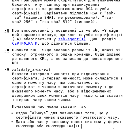
Цим прапорцем можна скористатися для визначення
бажаного типу підпису при підписуванні
сертифікатів за допомогою ключа RSA служби
сертифікації. Варіантами підписів RSA є “ssh-
rsa” (підписи SHA1, не рекомендовано), “rsa-
sha2-256” і “rsa-sha2-512” (типовий).
-U
При використанні у поєднанні із
-s
або
-Y
sign
цей параметр вказує, що ключ служби сертифікації
(CA) зберігається у
ssh-agent(1)
. Див. розділ
СЕРТИФІКАТИ
, щоб дізнатися більше.
-u
Оновити KRL. Якщо вказано разом із
-k
, ключі зі
списку, отриманого з рядка команди, буде додано
до наявного KRL, а не записано до новоствореного
KRL.
-V
validity_interval
Вказати інтервал чинності при підписування
сертифіката. Інтервал чинності може складатися з
одного моменту часу, що означатиме, що
сертифікат є чинним з поточного моменту і до
вказаного моменту часу, або з відокремлених
двокрапкою двох моментів часу, якщо слід вказати
інтервал часу явним чином.
Початковий час можна вказати так:
Рядок “always” для позначення того, що у
сертифіката немає вказаного початкового часу.
Дата або час у часовому поясі системи у форматі
РРРРММДД або РРРРММДДГГХХ[СС].