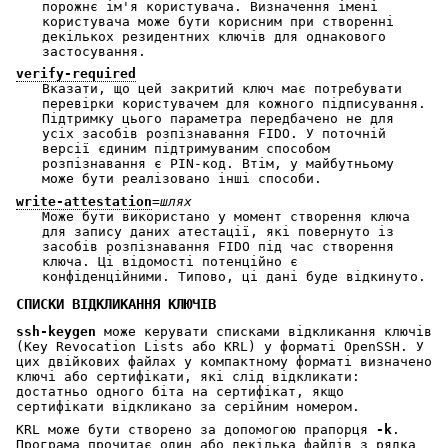
порожнє ім'я користувача. Визначення імені
користувача може бути корисним при створенні
декількох резидентних ключів для однакового
застосування.
verify-required
Вказати, що цей закритий ключ має потребувати
перевірки користувачем для кожного підписування.
Підтримку цього параметра передбачено не для
усіх засобів розпізнавання FIDO. У поточній
версії єдиним підтримуваним способом
розпізнавання є PIN-код. Втім, у майбутньому
може бути реалізовано інші способи.
write-attestation
=
шлях
Може бути використано у момент створення ключа
для запису даних атестації, які повернуто із
засобів розпізнавання FIDO під час створення
ключа. Ці відомості потенційно є
конфіденційними. Типово, ці дані буде відкинуто.
СПИСКИ ВІДКЛИКАННЯ КЛЮЧІВ
ssh-keygen
може керувати списками відкликання ключів
(Key Revocation Lists або KRL) у форматі OpenSSH. У
цих двійкових файлах у компактному форматі визначено
ключі або сертифікати, які слід відкликати:
достатньо одного біта на сертифікат, якщо
сертифікати відкликано за серійним номером.
KRL може бути створено за допомогою прапорця
-k
.
Програма прочитає один або декілька файлів з рядка