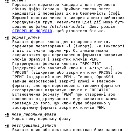
-M
screen
Перевірити параметри кандидата для групового
обміну Діффі-Гелмана. Приймає список чисел-
кандидатів і перевіряє їх на безпечність (Софі
Жермен) простих чисел з використанням прийнятних
породжувачів груп. Результати цієї дії може бути
додано до файла
/etc/ssh/moduli
. Див. розділ
СТВОРЕННЯ МОДУЛІВ
, щоб дізнатися більше.
-m
формат_ключа
Вказати формат ключа для створення ключів,
параметри перетворення
-i
(імпорт),
-e
(експорт)
і дії зі зміни пароля
-p
. Останніми можна
скористатися для перетворення форматів закритих
ключів OpenSSH і закритих ключів PEM.
Підтримувані формати ключів: “RFC4716”
(відкритий або закритий ключ RFC 4716/SSH2),
“PKCS8” (відкритий або закритий ключ PKCS8) або
“PEM” (відкритий ключ PEM). Типово, OpenSSH
запише новостворені закриті ключі у власному
форматі, але при перетворенні типовим форматом
експортування відкритих ключів є “RFC4716”.
Встановлення формату “PEM” при створенні або
оновленні підтримуваного типу закритого ключа
призведе до того, що ключ буде збережено у
застарілому форматі закритих ключів PEM.
-N
нова_парольна_фраза
Надає нову парольну фразу.
-n
реєстраційні_записи
Вказати один або декілька реєстраційних записів