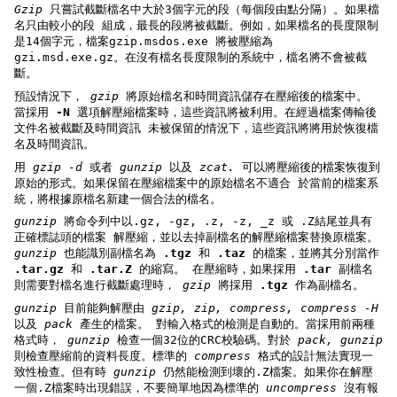
Gzip
只嘗試截斷檔名中大於3個字元的段（每個段由點分隔）。如果檔
名只由較小的段 組成，最長的段將被截斷。例如，如果檔名的長度限制
是14個字元，檔案gzip.msdos.exe 將被壓縮為
gzi.msd.exe.gz。在沒有檔名長度限制的系統中，檔名將不會被截
斷。
預設情況下，
gzip
將原始檔名和時間資訊儲存在壓縮後的檔案中。
當採用
-N
選項解壓縮檔案時，這些資訊將被利用。在經過檔案傳輸後
文件名被截斷及時間資訊 未被保留的情況下，這些資訊將將用於恢復檔
名及時間資訊。
用
gzip -d
或者
gunzip
以及
zcat.
可以將壓縮後的檔案恢復到
原始的形式。如果保留在壓縮檔案中的原始檔名不適合 於當前的檔案系
統，將根據原檔名新建一個合法的檔名。
gunzip
將命令列中以.gz, -gz, .z, -z, _z 或 .Z結尾並具有
正確標誌頭的檔案 解壓縮，並以去掉副檔名的解壓縮檔案替換原檔案。
gunzip
也能識別副檔名為
.tgz
和
.taz
的檔案，並將其分別當作
.tar.gz
和
.tar.Z
的縮寫。 在壓縮時，如果採用
.tar
副檔名
則需要對檔名進行截斷處理時，
gzip
將採用
.tgz
作為副檔名。
gunzip
目前能夠解壓由
gzip, zip, compress, compress -H
以及
pack
產生的檔案。 對輸入格式的檢測是自動的。當採用前兩種
格式時，
gunzip
檢查一個32位的CRC校驗碼。對於
pack, gunzip
則檢查壓縮前的資料長度。標準的
compress
格式的設計無法實現一
致性檢查。但有時
gunzip
仍然能檢測到壞的.Z檔案。如果你在解壓
一個.Z檔案時出現錯誤，不要簡單地因為標準的
uncompress
沒有報