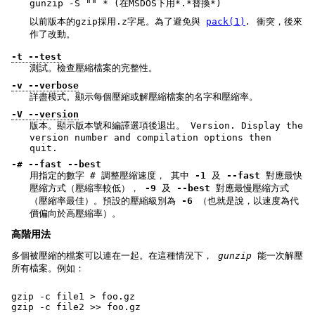
gunzip -S "" * (在MSDOS下用*.*替換*)
以前版本的gzip採用.z字尾。為了避免與
pack(1)
.
衝突，後來
作了改動。
-t --test
測試。檢查壓縮檔案的完整性。
-v --verbose
詳盡模式。顯示每個壓縮或解壓縮檔案的名字和壓縮率。
-V --version
版本。顯示版本號和編譯選項後退出。 Version. Display the
version number and compilation options then
quit.
-# --fast --best
用指定的數字
#
調整壓縮速度， 其中
-1
及
--fast
對應最快
壓縮方式（壓縮率較低），
-9
及
--best
對應最慢壓縮方式
（壓縮率最佳）。預設的壓縮級別為
-6
（也就是說，以速度為代
價偏向於高壓縮率）。
高階用法
多個被壓縮的檔案可以連在一起。在這種情況下，
gunzip
能一次解壓
所有檔案。例如：
gzip -c file1 > foo.gz
gzip -c file2 >> foo.gz