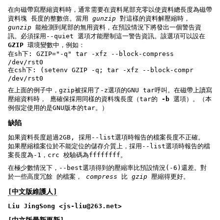
在向磁帶寫壓縮資料時，通常需要在資料尾部充零以使資料總長度為磁帶
資料塊 長度的整數倍。當用
gunzip
對這樣的資料解壓縮時，
gunzip
能檢測到尾部的無用資料，在預設情況下將發出一個警告資
訊。必須採用--quiet 選項才能壓制這一警告資訊。該選項可以設在
GZIP
環境變數中，例如：
在sh下: GZIP="-q" tar -xfz --block-compress
/dev/rst0
在csh下: (setenv GZIP -q; tar -xfz --block-compr
/dev/rst0
在上面的例子中，gzip被採用了-z選項的GNU tar呼叫。在磁帶上讀寫
壓縮資料時， 應確保採用同樣的資料塊長度（tar的
-b
選項）。（本
例假定使用的是GNU版本的tar。）
缺陷
如果資料長度超過2GB, 採用--list選項時報告的檔案長度不正確。
如果壓縮檔案位於不能定位的儲存介質上，採用--list選項時報告的檔
案長度為-1，crc 校驗碼為ffffffff。
在極少數情況下，--best選項得到的壓縮率比預設情況(-6)還差。對
於一些高度冗餘 的檔案，
compress
比
gzip
壓縮得更好。
[中文版維護人]
Liu JingSong <js-liu@263.net>
[中文版最新更新]