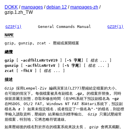
DOKK
/
manpages
/
debian 12
/
manpages-zh
/
gzip.1.zh_TW
GZIP(1)
General Commands Manual
GZIP(1)
NAME
gzip, gunzip, zcat - 壓縮或展開檔案
總攬
gzip
[
-acdfhlLnNrtvV19
] [
-S 字尾
] [
檔名 ...
]
gunzip
[
-acfhlLnNrtvV
] [
-S 字尾
] [
檔名 ...
]
zcat
[
-fhLV
] [
檔名 ...
]
描述
Gzip
採用Lempel-Ziv 編碼演算法(LZ77)壓縮給定檔案的大小。
在可能的情況下, 每個檔案被具有副檔名
.gz,
的檔案所替換, 同時
保留原屬主狀態，存取和修改時間 (在VMS系統下預設副檔名為
-gz
在MSDOS、OS/2 FAT, Windows NT FAT 和Atari系統下，預設副
檔名為
z
) 如果未指定檔名，或者指定了一個名為"-"的檔名，則從標
準輸入讀取資料，壓縮的 結果輸出到標準輸出。
Gzip
只嘗試壓縮常
規檔案，特別地，它將忽略符號連線。
如果壓縮後的檔名對於所在的檔案系統來說太長，
gzip
會將其截斷。