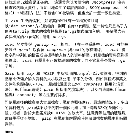
錯就認定.Z檔案是正確的。 這通常意味著標準的
uncompress
沒有
檢查它的輸入資料，而盲目地產生了錯誤的輸出。SCO的compress -H
格式(lzh壓縮方 法）不包含CRC校驗碼，但也允許一些一致性檢查。
由
zip
生成的檔案, 如果其內容只有一個檔案並且是
以'deflation'方式壓縮的，則可 由gzip解壓。這一特性只是為了方
便將tar.zip 格式的檔案轉換為tar.gz格式而加入的。 要解壓含有
多個檔案的zip檔案，請用
unzip.
zcat
的功能與
gunzip
-c.
相同。 (在一些系統中,
zcat
可能被
安裝成
gzcat
以保留
compress
與zcat的原有連線。)
zcat
將
命令列中列出的檔案或由標準輸入輸入的資料解壓，解壓後的資料寫到標
準輸出。
zcat
解壓具有正確標誌頭的檔案，而不管其是否帶有
.gz
字尾。
Gzip
採用
zip
和 PKZIP 中所採用的Lempel-Ziv演算法。得到的
壓縮比依賴於輸入資料的大小以及公用 子串的分佈。例如源程式和英文
文件能夠壓縮60-70%。 壓縮比通常比LZW(
compress
採用的演算
法)、Huffman編碼(
pack
所採用的演算法）、以及自適應Huffman
編碼( compact
)
等方法要好得多。
即使壓縮後的檔案略大於原檔案，壓縮也照樣進行。最壞的情況下，多出
的資料包括 gzip檔案頭中的若干個位元組，加上每塊32K的5個位元
組，或者，對於大檔案來說0.015% 的放大率。注意實際佔用的硬碟塊
數目幾乎從不增加。
gzip
在壓縮和解壓縮時保留原檔案的屬主和時間
資訊。
選項