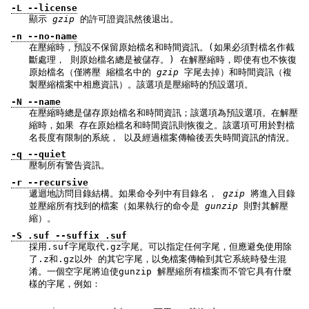
-L --license
顯示
gzip
的許可證資訊然後退出。
-n --no-name
在壓縮時，預設不保留原始檔名和時間資訊。(如果必須對檔名作截
斷處理， 則原始檔名總是被儲存。) 在解壓縮時，即使有也不恢復
原始檔名（僅將壓 縮檔名中的
gzip
字尾去掉）和時間資訊（複
製壓縮檔案中相應資訊）。該選項是壓縮時的預設選項。
-N --name
在壓縮時總是儲存原始檔名和時間資訊；該選項為預設選項。在解壓
縮時，如果 存在原始檔名和時間資訊則恢復之。該選項可用於對檔
名長度有限制的系統， 以及經過檔案傳輸後丟失時間資訊的情況。
-q --quiet
壓制所有警告資訊。
-r --recursive
遞迴地訪問目錄結構。如果命令列中有目錄名，
gzip
將進入目錄
並壓縮所有找到的檔案（如果執行的命令是
gunzip
則對其解壓
縮）。
-S .suf --suffix .suf
採用.suf字尾取代.gz字尾。可以指定任何字尾，但應避免使用除
了.z和.gz以外 的其它字尾，以免檔案傳輸到其它系統時發生混
淆。一個空字尾將迫使gunzip 解壓縮所有檔案而不管它具有什麼
樣的字尾，例如：