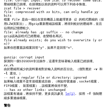
file:
Corrupt input. Use zcat to recover some data.
壓縮檔案已損壞。在損壞點以前的資料可以用下列命令恢復。
zcat file > recover
file
: compressed with
xx
bits, can only handle
yy
bits
檔案
File
是由一個比在當前機器上能處理更多
位
的程式壓縮的（採
用LZW演算法）。用gzip重新壓縮該檔案，將得到較好的壓縮率，並且
佔用的記憶體較少。
file
: already has .gz suffix -- no change
gzip認為該程式已經壓縮。改變檔名再試。
file
already exists; do you wish to overwrite (y or
n)?
如果你想覆蓋該檔案回答"y"，如果不是回答"n"。
gunzip: corrupt input
探測到一個SIGSEGV非法操作，這通常意味著輸入檔案已經損壞。
xx.x%
由於壓縮而減少的資料量相對於輸入資料的百分比。（僅對應於
-v
和
-l
選項。）
-- not a regular file or directory: ignored
如果輸入檔案不是常規檔案或目錄，（例如符號連線，socket檔案，
FIFO檔案， 裝置檔案），該檔案將保持不變。
-- has
xx
other links: unchanged
該檔案有連線，將保持不變。更多資訊參見
ln(1)
.
採用
-f
強制壓
縮多重連線檔案。
警告