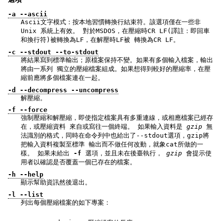
-a --ascii
Ascii文字模式：按本地習慣轉換行結束符。該選項僅在一些非
Unix 系統上有效。 對於MSDOS，在壓縮時CR LF(譯註：即回車
和換行符)被轉換為LF，在解壓時LF被 轉換為CR LF。
-c --stdout --to-stdout
將結果寫到標準輸出；原檔案保持不變。如果有多個輸入檔案，輸出
將由一系列 獨立的壓縮檔案組成。如果想得到較好的壓縮率，在壓
縮前應將多個檔案連在一起。
-d --decompress --uncompress
解壓縮。
-f --force
強制壓縮和解壓縮，即使指定檔案具有多重連線，或相應檔案已經存
在，或壓縮資料 來自或寫往一個終端。 如果輸入資料是
gzip
無
法識別的格式，同時在命令列中也給出了--stdout選項，gzip將
把輸入資料複製至標準 輸出而不做任何改動，就象cat所做的一
樣。 如果未給出
-f
選項，並且未在後臺執行，
gzip
會提示使
用者以確認是否覆蓋一個已存在的檔案。
-h --help
顯示幫助資訊然後退出。
-l --list
列出每個壓縮檔案的如下專案：