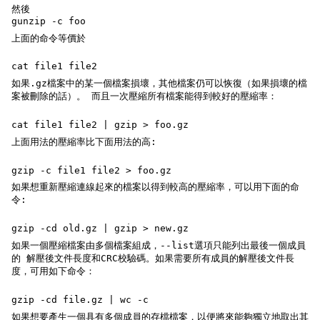
然後
gunzip -c foo
上面的命令等價於
cat file1 file2
如果.gz檔案中的某一個檔案損壞，其他檔案仍可以恢復（如果損壞的檔
案被刪除的話）。 而且一次壓縮所有檔案能得到較好的壓縮率：
cat file1 file2 | gzip > foo.gz
上面用法的壓縮率比下面用法的高:
gzip -c file1 file2 > foo.gz
如果想重新壓縮連線起來的檔案以得到較高的壓縮率，可以用下面的命
令:
gzip -cd old.gz | gzip > new.gz
如果一個壓縮檔案由多個檔案組成，--list選項只能列出最後一個成員
的 解壓後文件長度和CRC校驗碼。如果需要所有成員的解壓後文件長
度，可用如下命令：
gzip -cd file.gz | wc -c
如果想要產生一個具有多個成員的存檔檔案，以便將來能夠獨立地取出其