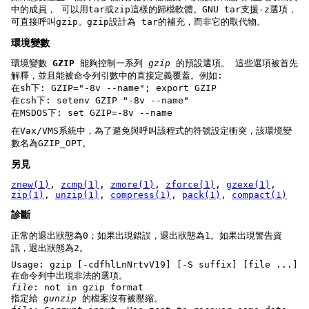
中的成員， 可以用tar或zip這樣的歸檔軟體。GNU tar支援-z選項，
可直接呼叫gzip。gzip設計為 tar的補充，而非它的取代物。
環境變數
環境變數
GZIP
能夠控制一系列
gzip
的預設選項。 這些選項被首先
解釋，並且能被命令列引數中的直接定義覆蓋。例如:
在sh下: GZIP="-8v --name"; export GZIP
在csh下: setenv GZIP "-8v --name"
在MSDOS下: set GZIP=-8v --name
在Vax/VMS系統中，為了避免與呼叫該程式的符號設定衝突，該環境變
數名為GZIP_OPT。
另見
znew(1)
,
zcmp(1)
,
zmore(1)
,
zforce(1)
,
gzexe(1)
,
zip(1)
,
unzip(1)
,
compress(1)
,
pack(1)
,
compact(1)
診斷
正常的退出狀態為0；如果出現錯誤，退出狀態為1。如果出現警告資
訊，退出狀態為2。
Usage: gzip [-cdfhlLnNrtvV19] [-S suffix] [file ...]
在命令列中出現非法的選項。
file
: not in gzip format
指定給
gunzip
的檔案沒有被壓縮。