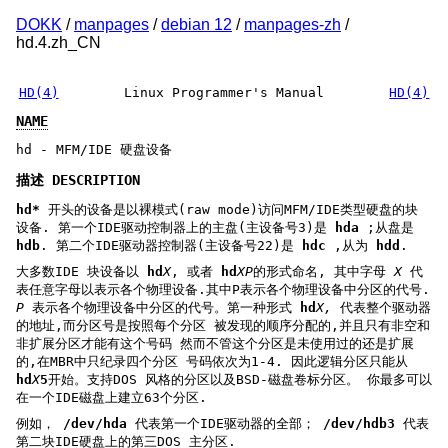
DOKK
/
manpages
/
debian 12
/
manpages-zh
/
hd.4.zh_CN
HD(4)
Linux Programmer's Manual
HD(4)
NAME
hd - MFM/IDE 硬盘设备
描述 DESCRIPTION
hd*
开头的设备是以裸模式(raw mode)访问MFM/IDE类型硬盘的块
设备. 第一个IDE驱动控制器上的主盘(主设备号3)是
hda
;从盘是
hdb
. 第二个IDE驱动器控制器(主设备号22)是
hdc
,从为
hdd
.
大多数IDE 块设备以
hd
X
, 或者
hd
XP
的形式命名, 其中字母
X
代
表任意字母以表示各个物理设备.其中P表示各个物理设备中分区的代号.
P
表示各个物理设备中分区的代号。第一种形式
hd
X,
代表整个驱动器
的地址,而分区号是按照每个分区 被发现的顺序分配的,并且只有非空和
非扩展分区才能有这个号码 然而不管这个分区是未使用过的还是扩展
的,在MBR中只纪录四个分区 号码依次为1-4. 因此逻辑分区只能从
hd
X
5
开始。支持DOS 风格的分区以及BSD-磁盘卷标分区。 你最多可以
在一个IDE磁盘上建立63个分区.
例如，
/dev/hda
代表第一个IDE驱动器的全部；
/dev/hdb3
代表
第二块IDE硬盘上的第三DOS 主分区.