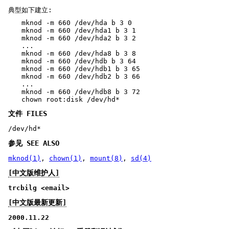
典型如下建立:
mknod -m 660 /dev/hda b 3 0
mknod -m 660 /dev/hda1 b 3 1
mknod -m 660 /dev/hda2 b 3 2
...
mknod -m 660 /dev/hda8 b 3 8
mknod -m 660 /dev/hdb b 3 64
mknod -m 660 /dev/hdb1 b 3 65
mknod -m 660 /dev/hdb2 b 3 66
...
mknod -m 660 /dev/hdb8 b 3 72
chown root:disk /dev/hd*
文件 FILES
/dev/hd*
参见 SEE ALSO
mknod(1)
,
chown(1)
,
mount(8)
,
sd(4)
[中文版维护人]
trcbilg <email>
[中文版最新更新]
2000.11.22