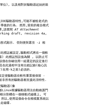
動器起始的裝
詳細闡釋,請查閱
AT Attachment
evision 4a,
直接從驅動器獲取識別資訊, 並以原始的,未經過修改和更正的形式顯示. 否則便與選項
-i
相
配置(在用-k之前)必須的.
keep_features_over_reset 標誌. 此項設定使驅動器在軟性重置後保留
-
標誌的設定 (如同在出錯恢復流程中完成的那樣). 並非所有的驅動器都支援此項特性.
以
走磁碟.