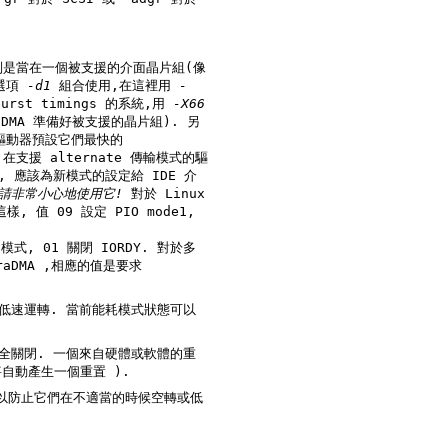
A時與選項
-d1
組合使用,在這裡用
-
來選擇多字 DMA 模式2 傳輸. 對於支援 UltraDMA burst timings 的系統,用
-X66
用此標誌,因為大多數/全部現代 IDE 驅動器預設它們最快的
請非常小心地使用它!
對於 Linux
置 可以重新喚醒驅動器. ( 如果需要,Linux IDE 驅動器將自動產生一個重置 ).