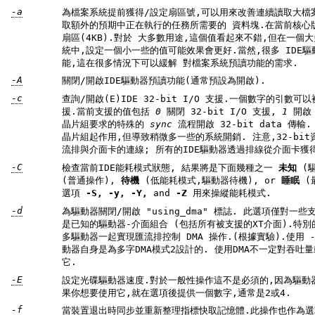
-a
為檔案系統提前獲得/設定扇區號,可以用來改善連續讀取大檔案時的 系統性能,具體方
取額外的預期中正在執行的任務所需要的 資料塊.在當前核心版本(2.0.10版)中預設設定為8個
扇區(4KB).對於 大多數用途,這個值看起來不錯,但在一個大多數檔案訪問行為是隨機 搜尋的系
統中,設定一個小一些的值可能效果會更好.當然,很多 IDE驅動器也有一個獨立的內建的預讀功
能,這在很多情況下可以緩解 對檔案系統預讀功能的需求.
-A
關閉/開啟IDE驅動器預讀功能(通常預設為開啟).
-c
查詢/開啟(E)IDE 32-bit I/O 支援.一個數字的引數可以被用來 開啟/關閉32-bit I/O 支
援.當前支援的值包括
0
關閉 32-bit I/O 支援,
1
開啟
晶片組要求的特殊的
sync
晶片組起作用,但導致稍微多一些的系統開銷. 注意,32-bit資料傳輸僅僅用於透過PCI或VLB匯
流排與介面卡的連線; 所有的IDE驅動器透過排線從介面
-C
檢查當前IDE能耗模式狀態, 結果將是下面幾種之一
未知
(
(普通操作),
待機
(低能耗模式,驅動器待機), or
睡眠
(最低能耗模式, 驅動器被完全關閉).
選項
-S, -y, -Y,
and
-Z
用來操縱能耗模式.
-d
為驅動器關閉/開啟 "using_dma" 標誌. 此選項僅對一些支援 DMA並且對於IDE驅動程式來說
是已知的驅動器-介面組合 (包括所有被支援的XT介面).特別的,Intel Triton 晶片組 能和很
多驅動器一起實現匯流排控制 DMA 操作.(根據實驗).使用
動器自身是為多字DMA模式2設計的. 使用DMA不一定對吞吐量或系統性能有改進,但很多人信賴
它.
-E
設定光碟驅動器速度.對於一般性操作這不是必須的,因為驅動器將自動地自 行
果你想要使用它,就在選項後提供一個數字,通常是2或4.
-f
當裝置退出時同步並重新整理指標快取記憶體.此操作也作為