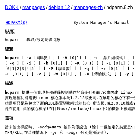
DOKK
/
manpages
/
debian 12
/
manpages-zh
/ hdparm.8.z
HDPARM(8)
System Manager's Manual
NAME
hdparm - 獲取/設定硬碟引數
總覽
hdparm
[
-a
[扇區數] ] [
-A
[0|1] ] [
-c
[晶片組模式] ] 
[
-g
] [
-i
] [
-k
[0|1] ] [
-K
[0|1] ] [
-L
[0|1] ] 
[0|1|2|3|4|5] ] [
-P
[扇區數] ] [
-q
] [
-r
[0|1] ] [
-
-u
[0|1] ] [
-v
] [
-W
[0|1] ] [
-X
[傳輸模式] ] [
-y
]
描述
hdparm
提供一個實現各種硬碟控制動作的命令列介面,它由內建 Linux I
實現這種功能需要Linux 核心版本為1.2.13或更高.在早期的核心下有
些選項只是為包含了新的IDE裝置驅動程式的核心 所支援,像2.0.10版或
是在使用 舊的核心檔案(在目錄usr/include/linux下)的機器上被
選項
當未給出標記時,
-acdgkmnru
被作為假設值 (除非一個給定的裝置是SC
MFM/RLL,在這種情況下
-gr
和
-adgr
分別是預設值).