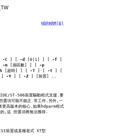
h_TW
HDPARM(8)
[
-C
] [
-d
[0|1] ] [
-f
]
[
-m
[扇區數] ] [
-p
S
[超時] ] [
-T
] [
-t
] [
 [
-Y
] [
-Z
] [裝置] ..
DE/ST-506裝置驅動程式支援.要
一些選項可能不能正 常工作.另外,一
者更高版本的核心.如果hdparm程式
編譯的,這 些選項將無法獲得.
SI裝置或某種老式 XT型