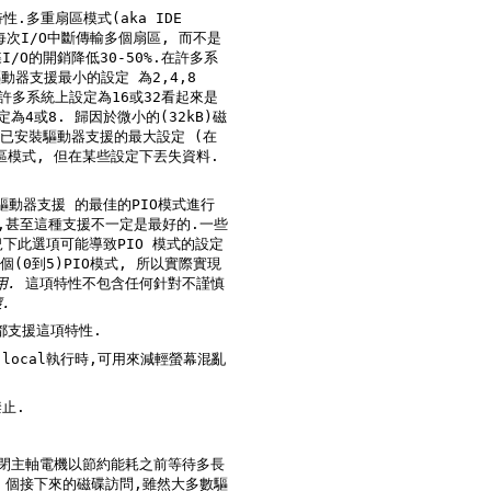
的PIO模式進行
用.
這項特性不包含任何針對不謹慎
.
 不是所有的驅動器都支援這項特性.
止.
驅