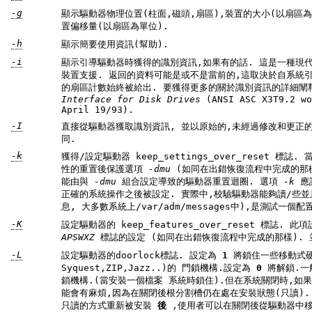
-g
顯示驅動器物理位置(柱面,磁頭,扇區),裝置的大小(以扇區為單位), 以及相對於驅
置偏移量(以扇區為單位).
-h
顯示簡要使用資訊(幫助).
-i
顯示引導驅動器時獲得的識別資訊,如果有的話. 這是一種現代IDE驅動器特性,可能不被較老式的
裝置支援. 返回的資料可能是或不是當前的,這取決於自系統引導後的行為. 然而,當前的複合模式
的扇區計數始終被給出. 要獲得更多的關於識別資訊的
Interface for Disk Drives
(ANSI ASC X3T9.2 working draft, r
April 19/93).
-I
同.
-k
獲得/設定驅動器 keep_settings_over_reset 標誌. 當此標誌被設定,驅動程式將在一個軟
性的重置後保護選項
-dmu
(如同在出錯恢復流程中完成的那樣) 此標誌預設值為關 , 以防止可
能由與
-dmu
組合設定導致的驅動器重置迴圈. 選項
-k
應該僅在你確信用一組選定的設定進行
正確的系統操作之後被設定. 實際中,校驗驅動器能夠讀/些並且在此過程中沒有出錯記錄(核心訊
息, 大多數系統上/var/adm/messages中),是測試一個
-K
設定驅動器的 
APSWXZ
-L
設定驅動器的doorlock標誌. 設定為
1
將鎖住一些移動式硬驅動器(像
Syquest,ZIP,Jazz..)的 門鎖機構.設定為
0
將解鎖.一般Linux根據驅動器用法自動維護門
鎖機構.(當安裝一個檔案 系統時鎖住).但在系統關閉時,如果根分割槽在一個移動式磁碟上, 可
能會有麻煩,因為在關閉後根分割槽仍在處在安裝狀態(只讀). 所以,使用這個命令在根檔案系統
只讀的方式重新被安裝
後
,使用者可以在關閉後從驅動器中移