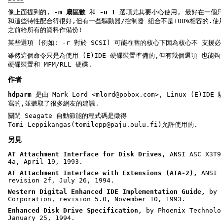
像上面提到的,
-m 扇區數
和
-u 1
選項尤其要小心使用, 最好在一個
和這些特性配合得很好,但有一些驅動器/控制器 組合不是100%相容的.
之前給所有的資料作備份!
某些選項 (例如: -r 對於 SCSI) 可能在舊的核心下因為核心不 支援必要
雖然這個命令只是為使用 (E)IDE 硬碟裝置準備的,但有幾個選項 也能夠(
硬碟裝置和 MFM/RLL 硬碟.
作者
hdparm
是由 Mark Lord <mlord@pobox.com>, Linux (E
寫的,並聽取了很多網友的建議.
關閉 Seagate 自動節能的程式碼是徵得
Tomi Leppikangas(tomilepp@paju.oulu.fi)允許使用的.
另見
AT Attachment Interface for Disk Drives,
ANSI ASC X3T9
4a, April 19, 1993.
AT Attachment Interface with Extensions (ATA-2),
ANSI 
revision 2f, July 26, 1994.
Western Digital Enhanced IDE Implementation Guide,
by 
Corporation, revision 5.0, November 10, 1993.
Enhanced Disk Drive Specification,
by Phoenix Technolo
January 25, 1994.