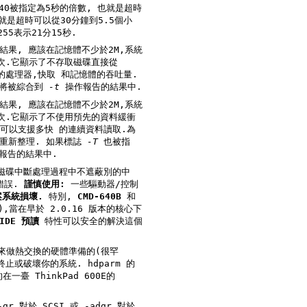
義的超時,255表示21分15秒.
2M,系統
量將被綜合到
-t
操作報告的結果中.
2M,系統
的過程中透過BLKFLSBUF控制被重新整理. 如果標誌
-T
也被指
報告的結果中.
"錯誤.
謹慎使用:
一些驅動器/控制
系統損壞.
特別,
CMD-640B
和
IDE 預讀
特性可以安全的解決這個