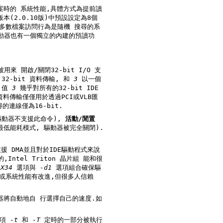
式為提前讀
 32-bit 資料傳輸, 和
3
以一個
流程開啟 32-bit data 傳輸. 值
3
幾乎對所有的32-bit IDE
卡獲得的連線僅為16-bit.
驅動器不支援此命令),
活動/閒置
-X34
選項與
-d1
選項組合確保驅
選擇自己的速度.如
選項
-t
和
-T
定時的一部分被執行