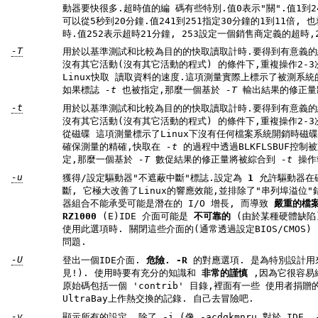
動器要快很多.超時值的編 碼有些特別.值0表示"關".值1到240被指定為5秒的倍數, 也就是超時
可以從5秒到20分鐘.值241到251指定30分鐘的1到11倍, 也就是超時可以從30分鐘到5.5個小
時.值252表示超時21分鐘, 253設定一個銷售商定
-T
用於以基準測試和比較為目的的快取讀取計時.要得到有意義的結果, 應該在記憶體不少於
沒有其它活動(沒有其它活動的程式) 的條件下,重複操作2-3次.它顯示了不存取磁碟直接從
Linux快取 讀取資料的速度.這項測量實際上標示了被測系統的處理器,快取 和記憶體的吞吐量.
如果標誌
-t
也被指定,那麼一個基於
-T
輸出結果的修正
-t
用於以基準測試和比較為目的的快取讀取計時.要得到有意義的結果, 應該在記憶體不少於
沒有其它活動(沒有其它活動的程式) 的條件下,重複操作2-3次.它顯示了不使用預先的資料緩衝
從磁碟 這項測量標示了Linux下沒有任何檔案系統開銷時磁碟可以支援多快 的連續資料讀取.為
確保測量的精確,快取在
-t
定,那麼一個基於
-T
數促結果的修正量將被綜合到
-t
操作
-u
獲得/設定驅動器"不遮蔽中斷"標誌.設定為
1
允許驅動器在磁碟中斷處理過程中不遮蔽別的中
斷, 它極大改善了Linux的響應效能,並排除了"串列埠溢位
器組合不能承受可能是潛在的 I/O 增長, 而導致
嚴重的檔案
RZ1000
(E)IDE 介面可能是
不可靠的
(由於某種硬體缺陷),當在早於 2.0.16 版本的核心下
使用此選項時. 關閉這些介面的(通常透過設定BIOS/CMOS)
問題.
-U
登出一個IDE介面.
危險.
-R
的對應選項. 是為特別設計用來做熱交換的硬體準備的(很罕
見!). 使用時要有充分的知識和
非常的謹慎
,因為它很容易終止或破壞你的系統. hdparm 的
原始碼包括一個 'contrib' 目錄,裡面有一些 使用者捐贈的在一臺 ThinkPad 600E的
UltraBay上作熱交換的記錄. 自己去冒險吧.
-v
顯示所有的設定, 除了 -i (像 -acdgkmnru 對於 IDE, -gr 對於 SCSI 或 -adgr 對於