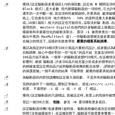
-m
獲得/設定驅動器多重扇區I/O的扇區數.設定為
0
關閉這項特性.多重扇區模式(aka IDE
Block 模式),是大多數 現代硬碟驅動器的一項特性,它允許每次I/O中斷傳輸多個扇區, 而不是
通常的一次中斷一個.當這項特性被開啟時,作業系統 處理磁碟I/O的開銷降低30-50%.在許多系
統上,它也會在任何 地方增加5% - 50% 的資料流量大多數驅動器支援最小的設定 為2,4,8
或,16個(扇區).較大的設定也可能存在,這取決於驅 動器.在許多系統上設定為16或32看起來是
最理想的. Western Digital在他們的許多驅動器上推薦設定為4或8. 歸因於微小的(32kB)磁
碟緩衝和非最最佳化的緩衝演算法. 選項
-i
被用來查出一個已安裝驅動器支援的最大設定 (在
輸出中查詢 MaxMultSect 值).一些驅動器聲稱支援多重扇區模式, 但在某些設定下丟失資料.
在極少的情況下,這樣的失敗會導致
嚴重的檔案系統損壞.
-p
嘗試為指定的PIO模式對IDE介面晶片重程式設計,或者嘗試為驅動器支援 的最佳
自動調整.核心中僅針對於一些"知名"的晶片組 支援這項特性,甚至這種支援不一定是最好的.一些
IDE晶片組不能為 一個單一的驅動器改變PIO模式,在這種情況下此選項可能導致PIO 模式的設定
影響到
兩個
驅動器.許多IDE晶片組支援少於或多於標準的六個(0到5)PIO模式, 所以實際實現
的精確速度設定將由晶片組和驅動器複雜的配合改變.
謹慎使
的保護措施,一個不成功的結果 可能導致
嚴重的檔案系統損壞
-P
為驅動器的內部預讀機制設定最大扇區數.
-q
安靜的操作下一個標誌,壓制正常輸出. 當從/etc/rc.c/rc.local執行時,可用來減輕螢幕混亂
程度. 不適用於
-i
或
-v
或
-t
或
-T
標誌.
-r
獲得/設定驅動器的只讀標誌.當被設定時,裝置上的寫操作被禁
-R
登記一個IDE介面.
危險.
參見
-U
選項獲取更多資訊.
-S
設定驅動器待機(低速運轉)超時值. 驅動器根據此值決定在關閉主軸電機以節約能耗之前等待多長
時間(沒有磁碟操作).在這種狀態下,驅動器可能需要來響應一 個接下來的磁碟訪問,雖然大多數