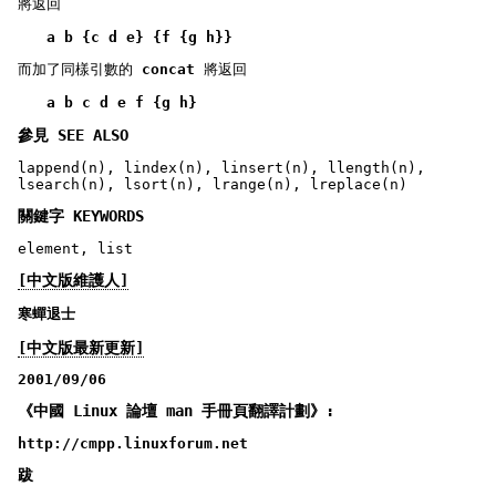
將返回
a b {c d e} {f {g h}}
而加了同樣引數的
concat
將返回
a b c d e f {g h}
參見 SEE ALSO
lappend(n), lindex(n), linsert(n), llength(n),
lsearch(n), lsort(n), lrange(n), lreplace(n)
關鍵字 KEYWORDS
element, list
[中文版維護人]
寒蟬退士
[中文版最新更新]
2001/09/06
《中國 Linux 論壇 man 手冊頁翻譯計劃》:
http://cmpp.linuxforum.net
跋