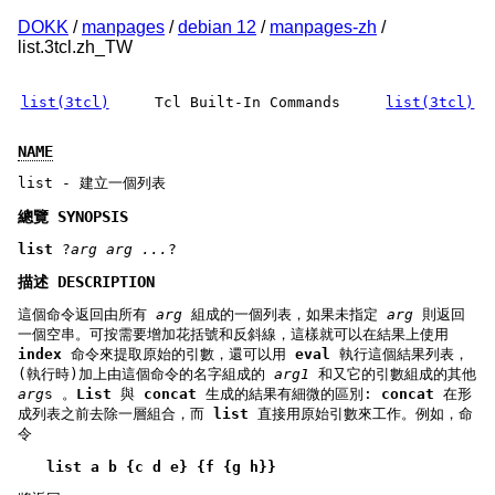
DOKK
/
manpages
/
debian 12
/
manpages-zh
/
list.3tcl.zh_TW
list(3tcl)
Tcl Built-In Commands
list(3tcl)
NAME
list - 建立一個列表
總覽 SYNOPSIS
list
?
arg arg ...
?
描述 DESCRIPTION
這個命令返回由所有
arg
組成的一個列表，如果未指定
arg
則返回
一個空串。可按需要增加花括號和反斜線，這樣就可以在結果上使用
index
命令來提取原始的引數，還可以用
eval
執行這個結果列表，
(執行時)加上由這個命令的名字組成的
arg1
和又它的引數組成的其他
arg
s 。
List
與
concat
生成的結果有細微的區別:
concat
在形
成列表之前去除一層組合，而
list
直接用原始引數來工作。例如，命
令
list a b {c d e} {f {g h}}