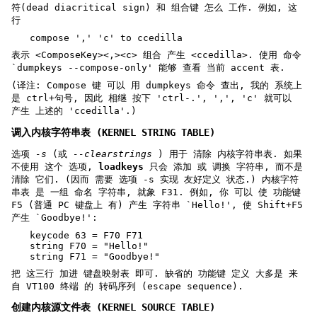
符(dead diacritical sign) 和 组合键 怎么 工作. 例如, 这
行
compose ',' 'c' to ccedilla
表示 <ComposeKey><,><c> 组合 产生 <ccedilla>. 使用 命令
`dumpkeys --compose-only' 能够 查看 当前 accent 表.
(译注: Compose 键 可以 用 dumpkeys 命令 查出, 我的 系统上
是 ctrl+句号, 因此 相继 按下 'ctrl-.', ',', 'c' 就可以
产生 上述的 'ccedilla'.)
调入内核字符串表 (KERNEL STRING TABLE)
选项
-s
(或
--clearstrings
) 用于 清除 内核字符串表. 如果
不使用 这个 选项,
loadkeys
只会 添加 或 调换 字符串, 而不是
清除 它们. (因而 需要 选项 -s 实现 友好定义 状态.) 内核字符
串表 是 一组 命名 字符串, 就象 F31. 例如, 你 可以 使 功能键
F5 (普通 PC 键盘上 有) 产生 字符串 `Hello!', 使 Shift+F5
产生 `Goodbye!':
keycode 63 = F70 F71
string F70 = "Hello!"
string F71 = "Goodbye!"
把 这三行 加进 键盘映射表 即可. 缺省的 功能键 定义 大多是 来
自 VT100 终端 的 转码序列 (escape sequence).
创建内核源文件表 (KERNEL SOURCE TABLE)