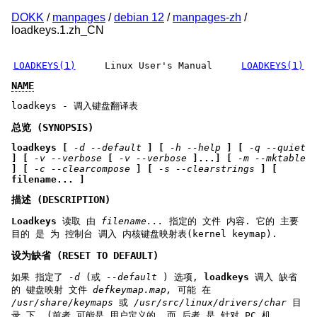
DOKK
/
manpages
/
debian 12
/
manpages-zh
/
loadkeys.1.zh_CN
LOADKEYS(1)
Linux User's Manual
LOADKEYS(1)
NAME
loadkeys - 调入键盘翻译表
总览 (SYNOPSIS)
loadkeys [
-d --default
] [
-h --help
] [
-q --quiet
] [
-v --verbose
[
-v --verbose
]...] [
-m --mktable
] [
-c --clearcompose
] [
-s --clearstrings
] [
filename... ]
描述 (DESCRIPTION)
Loadkeys
读取 由
filename...
指定的 文件 内容. 它的 主要
目的 是 为 控制台 调入 内核键盘映射表(kernel keymap).
设为缺省 (RESET TO DEFAULT)
如果 指定了
-d
(或
--default
) 选项,
loadkeys
调入 缺省
的 键盘映射 文件
defkeymap.map,
可能 在
/usr/share/keymaps
或
/usr/src/linux/drivers/char
目
录 下. (前者 可能是 用户定义的, 而 后者 是 针对 PC 机