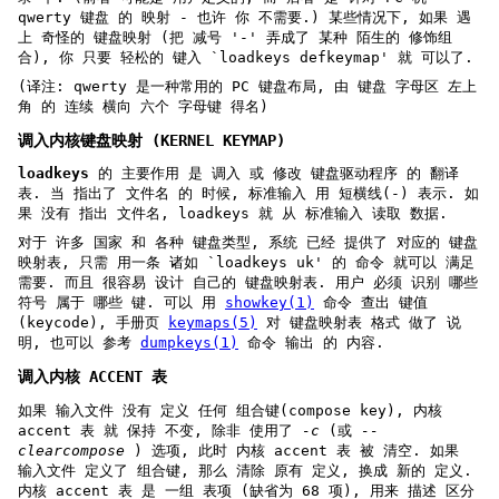
qwerty 键盘 的 映射 - 也许 你 不需要.) 某些情况下, 如果 遇
上 奇怪的 键盘映射 (把 减号 '-' 弄成了 某种 陌生的 修饰组
合), 你 只要 轻松的 键入 `loadkeys defkeymap' 就 可以了.
(译注: qwerty 是一种常用的 PC 键盘布局, 由 键盘 字母区 左上
角 的 连续 横向 六个 字母键 得名)
调入内核键盘映射 (KERNEL KEYMAP)
loadkeys
的 主要作用 是 调入 或 修改 键盘驱动程序 的 翻译
表. 当 指出了 文件名 的 时候, 标准输入 用 短横线(-) 表示. 如
果 没有 指出 文件名, loadkeys 就 从 标准输入 读取 数据.
对于 许多 国家 和 各种 键盘类型, 系统 已经 提供了 对应的 键盘
映射表, 只需 用一条 诸如 `loadkeys uk' 的 命令 就可以 满足
需要. 而且 很容易 设计 自己的 键盘映射表. 用户 必须 识别 哪些
符号 属于 哪些 键. 可以 用
showkey(1)
命令 查出 键值
(keycode), 手册页
keymaps(5)
对 键盘映射表 格式 做了 说
明, 也可以 参考
dumpkeys(1)
命令 输出 的 内容.
调入内核 ACCENT 表
如果 输入文件 没有 定义 任何 组合键(compose key), 内核
accent 表 就 保持 不变, 除非 使用了
-c
(或
--
clearcompose
) 选项, 此时 内核 accent 表 被 清空. 如果
输入文件 定义了 组合键, 那么 清除 原有 定义, 换成 新的 定义.
内核 accent 表 是 一组 表项 (缺省为 68 项), 用来 描述 区分