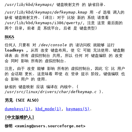
/usr/lib/kbd/keymaps/
键盘映射文件 的 缺省目录.
/usr/lib/kbd/keymaps/defkeymap.kmap
用
-d
选项 调入的
缺省 键盘映射文件. (译注: 对于 比较 新的 系统 请查看
/usr/lib/kbd/keymaps/i386/qwerty/, 注意 这里 最后面的
两个 目录, 前者 是 系统平台, 后者 是 键盘类型)
BUGS
任何人 只要有 对
/dev/console
的 读访问权 就能够 运行
loadkeys ,
从而 改变 键盘布局, 使 它 可能 无法使用. 键盘翻
译表 由 所有 虚拟控制台 共用, 所以 任何 对 键盘编联 的 改变
会 同时 影响 所有的 虚拟控制台.
注意, 由于 改变 能够 影响 所有的 虚拟控制台, 因此 它 比 用户
的 会话期 更长. 这意味着 即使 在 登录 提示 阶段, 键值编联 也
会 影响 用户 的 使用.
缺省的 键盘映射 应该 编译在 内核中. (
/usr/src/linux/drivers/char/defkeymap.c
).
另见 (SEE ALSO)
dumpkeys(1)
,
kbd_mode(1)
,
keymaps(5)
.
[中文版维护人]
徐明 <xuming@users.sourceforge.net>