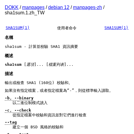
DOKK
/
manpages
/
debian 12
/
manpages-zh
/
sha1sum.1.zh_TW
SHA1SUM(1)
SHA1SUM(1)
使用者命令
名稱
sha1sum - 計算並校驗 SHA1 資訊摘要
概述
sha1sum
[
選項
]... [
檔案列表
]...
描述
輸出或檢查 SHA1 (160位) 校驗和。
如果沒有指定檔案，或者指定檔案為“-”，則從標準輸入讀取。
-b
,
--binary
以二進位制模式讀入
-c
,
--check
從指定檔案中校驗和資訊並對它們進行檢查
--tag
建立一個 BSD 風格的校驗和