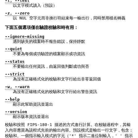
-t
,
--text
以文字模式讀入（預設）
-z
,
--zero
以 NUL 空字元而非換行符結束每一輸出行，同時禁用檔名轉義
下面五個選項僅在驗證校驗和時有用：
--ignore-missing
遇到缺失的檔案時不報告錯誤，保持靜默
--quiet
不要為每個成功驗證的檔案顯示成功資訊
--status
不要輸出任何資訊，由返回值判斷成功與否
--strict
為沒有正確格式化的校驗和文字行給出非零返回值
-w
,
--warn
為沒有正確格式化的校驗和文字行給出警告資訊
--help
顯示此幫助資訊並退出
--version
顯示版本資訊並退出
校驗和按照 FIPS-180-1 描述的方式進行計算。在校驗過程中，其輸
入內容應當為該程式先前的輸出內容。預設模式是輸出一行文字，包含：
校驗和、一個指示輸入模式的字元（'*' 指示二進位制輸入，' ' 指示