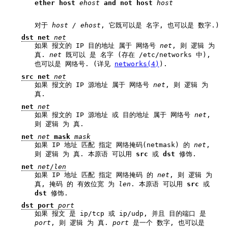
ether host 
ehost 
and not host 
host
对于
host / ehost
, 它既可以是 名字, 也可以是 数字.)
dst net
net
如果 报文的 IP 目的地址 属于 网络号
net
, 则 逻辑 为
真.
net
既可以 是 名字 (存在 /etc/networks 中),
也可以是 网络号. (详见
networks(4)
).
src net
net
如果 报文的 IP 源地址 属于 网络号
net
, 则 逻辑 为
真.
net
net
如果 报文的 IP 源地址 或 目的地址 属于 网络号
net
,
则 逻辑 为 真.
net
net
mask
mask
如果 IP 地址 匹配 指定 网络掩码(netmask) 的
net
,
则 逻辑 为 真. 本原语 可以用
src
或
dst
修饰.
net
net
/
len
如果 IP 地址 匹配 指定 网络掩码 的
net
, 则 逻辑 为
真, 掩码 的 有效位宽 为
len
. 本原语 可以用
src
或
dst
修饰.
dst port
port
如果 报文 是 ip/tcp 或 ip/udp, 并且 目的端口 是
port
, 则 逻辑 为 真.
port
是一个 数字, 也可以是