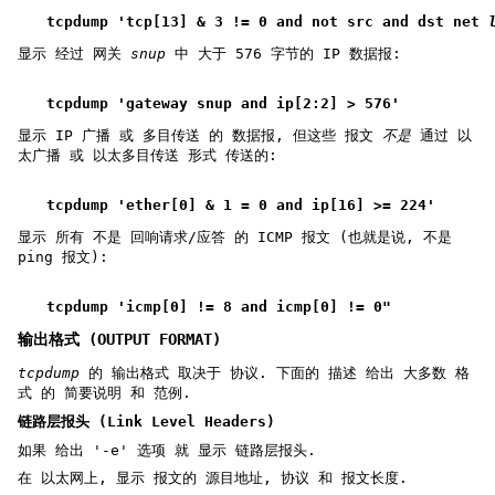
tcpdump 'tcp[13] & 3 != 0 and not src and dst net 
显示 经过 网关
snup
中 大于 576 字节的 IP 数据报:
tcpdump 'gateway snup and ip[2:2] > 576'
显示 IP 广播 或 多目传送 的 数据报, 但这些 报文
不是
通过 以
太广播 或 以太多目传送 形式 传送的:
tcpdump 'ether[0] & 1 = 0 and ip[16] >= 224'
显示 所有 不是 回响请求/应答 的 ICMP 报文 (也就是说, 不是
ping 报文):
tcpdump 'icmp[0] != 8 and icmp[0] != 0"
输出格式 (OUTPUT FORMAT)
tcpdump
的 输出格式 取决于 协议. 下面的 描述 给出 大多数 格
式 的 简要说明 和 范例.
链路层报头 (Link Level Headers)
如果 给出 '-e' 选项 就 显示 链路层报头.
在 以太网上, 显示 报文的 源目地址, 协议 和 报文长度.