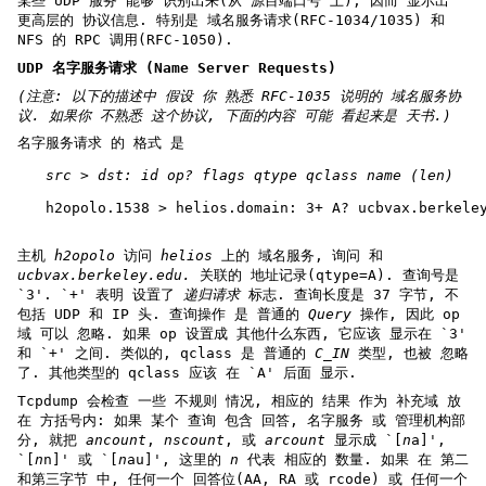
某些 UDP 服务 能够 识别出来(从 源目端口号 上), 因而 显示出
更高层的 协议信息. 特别是 域名服务请求(RFC-1034/1035) 和
NFS 的 RPC 调用(RFC-1050).
UDP 名字服务请求 (Name Server Requests)
(注意: 以下的描述中 假设 你 熟悉 RFC-1035 说明的 域名服务协
议.
如果你 不熟悉 这个协议, 下面的内容 可能 看起来是 天书.)
名字服务请求 的 格式 是
src > dst: id op? flags qtype qclass name (len)
h2opolo.1538 > helios.domain: 3+ A? ucbvax.berkele
主机
h2opolo
访问
helios
上的 域名服务, 询问 和
ucbvax.berkeley.edu.
关联的 地址记录(qtype=A). 查询号是
`3'. `+' 表明 设置了
递归请求
标志. 查询长度是 37 字节, 不
包括 UDP 和 IP 头. 查询操作 是 普通的
Query
操作, 因此 op
域 可以 忽略. 如果 op 设置成 其他什么东西, 它应该 显示在 `3'
和 `+' 之间. 类似的, qclass 是 普通的
C_IN
类型, 也被 忽略
了. 其他类型的 qclass 应该 在 `A' 后面 显示.
Tcpdump 会检查 一些 不规则 情况, 相应的 结果 作为 补充域 放
在 方括号内: 如果 某个 查询 包含 回答, 名字服务 或 管理机构部
分, 就把
ancount
,
nscount
, 或
arcount
显示成 `[
n
a]',
`[
n
n]' 或 `[
n
au]', 这里的
n
代表 相应的 数量. 如果 在 第二
和第三字节 中, 任何一个 回答位(AA, RA 或 rcode) 或 任何一个