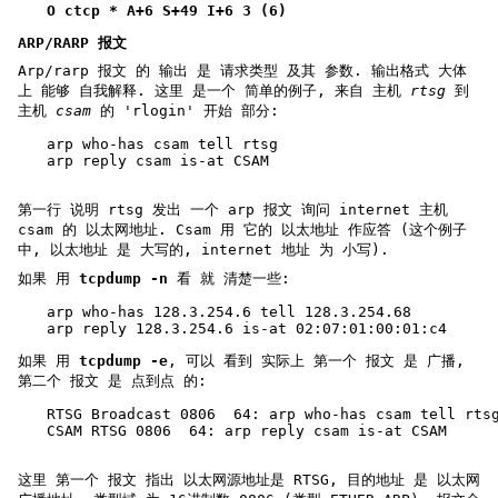
O ctcp * A+6 S+49 I+6 3 (6)
ARP/RARP 报文
Arp/rarp 报文 的 输出 是 请求类型 及其 参数. 输出格式 大体
上 能够 自我解释. 这里 是一个 简单的例子, 来自 主机
rtsg
到
主机
csam
的 'rlogin' 开始 部分:
arp who-has csam tell rtsg
arp reply csam is-at CSAM
第一行 说明 rtsg 发出 一个 arp 报文 询问 internet 主机
csam 的 以太网地址. Csam 用 它的 以太地址 作应答 (这个例子
中, 以太地址 是 大写的, internet 地址 为 小写).
如果 用
tcpdump -n
看 就 清楚一些:
arp who-has 128.3.254.6 tell 128.3.254.68
arp reply 128.3.254.6 is-at 02:07:01:00:01:c4
如果 用
tcpdump -e
, 可以 看到 实际上 第一个 报文 是 广播,
第二个 报文 是 点到点 的:
RTSG Broadcast 0806  64: arp who-has csam tell rts
CSAM RTSG 0806  64: arp reply csam is-at CSAM
这里 第一个 报文 指出 以太网源地址是 RTSG, 目的地址 是 以太网