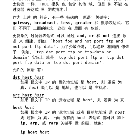
太协议 一样. FDDI 报头 也 包含 其他 域, 但是 你 不能 在
过滤器 表达式 里 显式描述.]
作为 上述 的 补充, 有一些 特殊的 `原语' 关键字:
gateway
,
broadcast
,
less
,
greater
和 数学表达式. 它
们 不同于 上面的模式, 这些 在 后面 有 叙述.
更复杂的 过滤器表达式 可以 通过
and
,
or
和
not
连接 原
语 来 组建. 例如, `host foo and not port ftp and
not port ftp-data'. 为了少敲点键, 可以忽略 相同的 修饰
子. 例如, `tcp dst port ftp or ftp-data or
domain' 实际上 就是 `tcp dst port ftp or tcp dst
port ftp-data or tcp dst port domain'.
允许的 原语 有:
dst host
host
如果 报文中 IP 的 目的地址域 是
host
, 则 逻辑 为
真.
host
既可以 是 地址, 也可以 是 主机名.
src host
host
如果 报文中 IP 的 源地址域 是
host
, 则 逻辑 为 真.
host
host
如果 报文中 IP 的 源地址域 或者 目的地址域 是
host
,
则 逻辑 为 真. 上面 所有的 host 表达式 都可以 加上
ip
,
arp
, 或
rarp
关键字 做 前缀, 就象:
ip host 
host