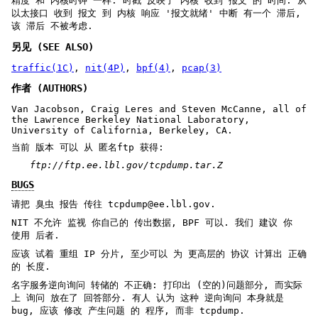
精度 和 内核时钟 一样. 时戳 反映了 内核 收到 报文 的 时间. 从
以太接口 收到 报文 到 内核 响应 '报文就绪' 中断 有一个 滞后,
该 滞后 不被考虑.
另见 (SEE ALSO)
traffic(1C)
,
nit(4P)
,
bpf(4)
,
pcap(3)
作者 (AUTHORS)
Van Jacobson, Craig Leres and Steven McCanne, all of
the Lawrence Berkeley National Laboratory,
University of California, Berkeley, CA.
当前 版本 可以 从 匿名ftp 获得:
ftp://ftp.ee.lbl.gov/tcpdump.tar.Z
BUGS
请把 臭虫 报告 传往 tcpdump@ee.lbl.gov.
NIT 不允许 监视 你自己的 传出数据, BPF 可以. 我们 建议 你
使用 后者.
应该 试着 重组 IP 分片, 至少可以 为 更高层的 协议 计算出 正确
的 长度.
名字服务逆向询问 转储的 不正确: 打印出 (空的)问题部分, 而实际
上 询问 放在了 回答部分. 有人 认为 这种 逆向询问 本身就是
bug, 应该 修改 产生问题 的 程序, 而非 tcpdump.