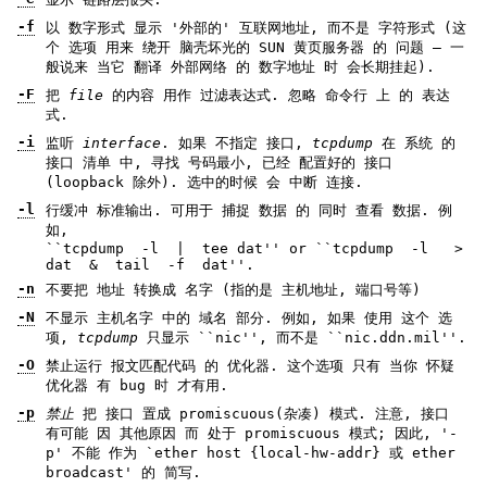
-f
以 数字形式 显示 '外部的' 互联网地址, 而不是 字符形式 (这
个 选项 用来 绕开 脑壳坏光的 SUN 黄页服务器 的 问题 — 一
般说来 当它 翻译 外部网络 的 数字地址 时 会长期挂起).
-F
把
file
的内容 用作 过滤表达式. 忽略 命令行 上 的 表达
式.
-i
监听
interface
. 如果 不指定 接口,
tcpdump
在 系统 的
接口 清单 中, 寻找 号码最小, 已经 配置好的 接口
(loopback 除外). 选中的时候 会 中断 连接.
-l
行缓冲 标准输出. 可用于 捕捉 数据 的 同时 查看 数据. 例
如,
``tcpdump -l | tee dat'' or ``tcpdump -l >
dat & tail -f dat''.
-n
不要把 地址 转换成 名字 (指的是 主机地址, 端口号等)
-N
不显示 主机名字 中的 域名 部分. 例如, 如果 使用 这个 选
项,
tcpdump
只显示 ``nic'', 而不是 ``nic.ddn.mil''.
-O
禁止运行 报文匹配代码 的 优化器. 这个选项 只有 当你 怀疑
优化器 有 bug 时 才有用.
-p
禁止
把 接口 置成 promiscuous(杂凑) 模式. 注意, 接口
有可能 因 其他原因 而 处于 promiscuous 模式; 因此, '-
p' 不能 作为 `ether host {local-hw-addr} 或 ether
broadcast' 的 简写.