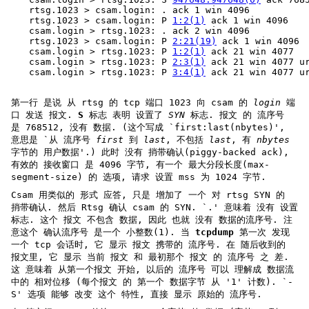
rtsg.1023 > csam.login: . ack 1 win 4096
rtsg.1023 > csam.login: P 
1:2(1)
 ack 1 win 4096
csam.login > rtsg.1023: . ack 2 win 4096
rtsg.1023 > csam.login: P 
2:21(19)
 ack 1 win 4096
csam.login > rtsg.1023: P 
1:2(1)
 ack 21 win 4077
csam.login > rtsg.1023: P 
2:3(1)
 ack 21 win 4077 u
csam.login > rtsg.1023: P 
3:4(1)
 ack 21 win 4077 u
第一行 是说 从 rtsg 的 tcp 端口 1023 向 csam 的
login
端
口 发送 报文.
S
标志 表明 设置了
SYN
标志. 报文 的 流序号
是 768512, 没有 数据. (这个写成 `first:last(nbytes)',
意思是 `从 流序号
first
到
last
, 不包括
last
, 有
nbytes
字节的 用户数据'.) 此时 没有 捎带确认(piggy-backed ack),
有效的 接收窗口 是 4096 字节, 有一个 最大分段长度(max-
segment-size) 的 选项, 请求 设置 mss 为 1024 字节.
Csam 用类似的 形式 应答, 只是 增加了 一个 对 rtsg SYN 的
捎带确认. 然后 Rtsg 确认 csam 的 SYN. `.' 意味着 没有 设置
标志. 这个 报文 不包含 数据, 因此 也就 没有 数据的流序号. 注
意这个 确认流序号 是一个 小整数(1). 当
tcpdump
第一次 发现
一个 tcp 会话时, 它 显示 报文 携带的 流序号. 在 随后收到的
报文里, 它 显示 当前 报文 和 最初那个 报文 的 流序号 之 差.
这 意味着 从第一个报文 开始, 以后的 流序号 可以 理解成 数据流
中的 相对位移 (每个报文 的 第一个 数据字节 从 '1' 计数). `-
S' 选项 能够 改变 这个 特性, 直接 显示 原始的 流序号.