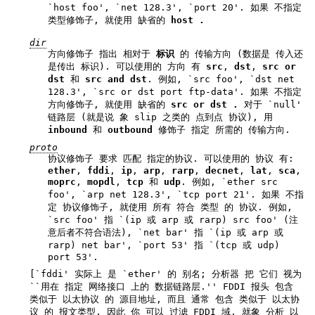
`host foo', `net 128.3', `port 20'. 如果 不指定
类型修饰子, 就使用 缺省的
host .
dir
方向修饰子 指出 相对于
标识
的 传输方向 (数据是 传入还
是传出 标识). 可以使用的 方向 有
src
,
dst
,
src or
dst
和
src and
dst
. 例如, `src foo', `dst net
128.3', `src or dst port ftp-data'. 如果 不指定
方向修饰子, 就使用 缺省的
src or dst .
对于 `null'
链路层 (就是说 象 slip 之类的 点到点 协议), 用
inbound
和
outbound
修饰子 指定 所需的 传输方向.
proto
协议修饰子 要求 匹配 指定的协议. 可以使用的 协议 有:
ether
,
fddi
,
ip
,
arp
,
rarp
,
decnet
,
lat
,
sca
,
moprc
,
mopdl
,
tcp
和
udp
. 例如, `ether src
foo', `arp net 128.3', `tcp port 21'. 如果 不指
定 协议修饰子, 就使用 所有 符合 类型 的 协议. 例如,
`src foo' 指 `(ip 或 arp 或 rarp) src foo' (注
意后者不符合语法), `net bar' 指 `(ip 或 arp 或
rarp) net bar', `port 53' 指 `(tcp 或 udp)
port 53'.
[`fddi' 实际上 是 `ether' 的 别名; 分析器 把 它们 视为
``用在 指定 网络接口 上的 数据链路层.'' FDDI 报头 包含
类似于 以太协议 的 源目地址, 而且 通常 包含 类似于 以太协
议 的 报文类型, 因此 你 可以 过滤 FDDI 域, 就象 分析 以