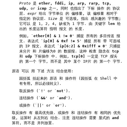
Proto
是
ether, fddi,
ip, arp, rarp, tcp,
udp,
or
icmp
之一, 同时 也指出了 下标 操作 的 协议
层.
expr
给出 字节单位 的 偏移量, 该 偏移量 相对于
指定的 协议层.
Size
是 可选项, 指出 感兴趣的 字节数;
它可以 是 1, 2, 4, 缺省为 1 字节. 由 关键字
len
给
出的 长度运算符 指明 报文 的 长度.
例如, `
ether[0] & 1 != 0
' 捕捉 所有的 多目传送 报
文. 表达式 `
ip[0] & 0xf != 5
' 捕捉 所有 带 可选域
的 IP 报文. 表达式 `
ip[6:2] & 0x1fff = 0
' 只捕捉
未分片 和 片偏移为0 的 数据报. 这种 检查 隐含在
tcp
和
udp
下标操作 中. 例如,
tcp[0]
一定是 TCP
报头
的 第一个 字节, 而不是 其中 某个 IP片 的 第一个 字节.
原语 可以 用 下述 方法 结合使用:
园括弧 括起来的 原语 和 操作符 (园括弧 在 Shell 中
有专用, 所以必须转义).
取反操作 (`
!
' or `
not
').
连结操作 (`
&&
' or `
and
').
或操作 (`
||
' or `
or
').
取反操作 有 最高优先级. 或操作 和 连结操作 有 相同的 优先
级, 运算时 从左到右 结合. 注意 连结操作 需要 显式的
and
算符, 而不是 并列放置.