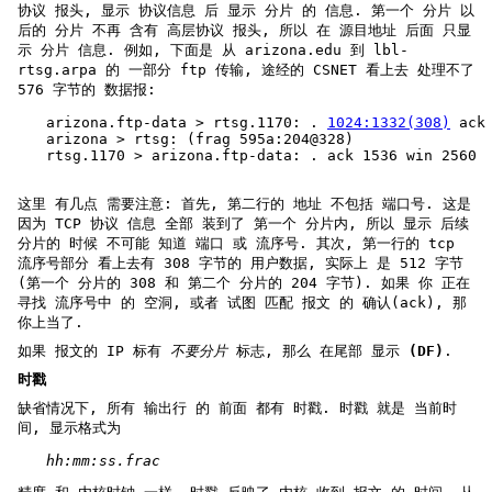
协议 报头, 显示 协议信息 后 显示 分片 的 信息. 第一个 分片 以
后的 分片 不再 含有 高层协议 报头, 所以 在 源目地址 后面 只显
示 分片 信息. 例如, 下面是 从 arizona.edu 到 lbl-
rtsg.arpa 的 一部分 ftp 传输, 途经的 CSNET 看上去 处理不了
576 字节的 数据报:
arizona.ftp-data > rtsg.1170: . 
1024:1332(308)
 ack
arizona > rtsg: (frag 595a:204@328)
rtsg.1170 > arizona.ftp-data: . ack 1536 win 2560
这里 有几点 需要注意: 首先, 第二行的 地址 不包括 端口号. 这是
因为 TCP 协议 信息 全部 装到了 第一个 分片内, 所以 显示 后续
分片的 时候 不可能 知道 端口 或 流序号. 其次, 第一行的 tcp
流序号部分 看上去有 308 字节的 用户数据, 实际上 是 512 字节
(第一个 分片的 308 和 第二个 分片的 204 字节). 如果 你 正在
寻找 流序号中 的 空洞, 或者 试图 匹配 报文 的 确认(ack), 那
你上当了.
如果 报文的 IP 标有
不要分片
标志, 那么 在尾部 显示
(DF)
.
时戳
缺省情况下, 所有 输出行 的 前面 都有 时戳. 时戳 就是 当前时
间, 显示格式为
hh:mm:ss.frac