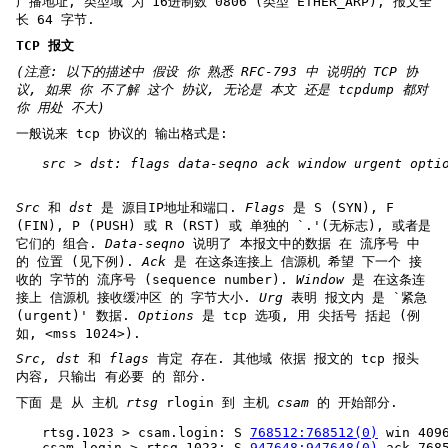
广播地址, 类型域 为 16进制数 0806 (类型 ETHER_ARP), 报文全
长 64 字节.
TCP 报文
(注意: 以下的描述中 假设 你 熟悉 RFC-793 中 说明的 TCP 协
议, 如果 你
不了解 这个 协议, 无论是 本文 还是 tcpdump 都对
你 用处 不大)
一般说来 tcp 协议的 输出格式是:
src > dst: flags data-seqno ack window urgent opti
Src
和
dst
是 源目IP地址和端口.
Flags
是 S (SYN), F
(FIN), P (PUSH) 或 R (RST) 或 单独的 `.'(无标志), 或者是
它们的 组合.
Data-seqno
说明了 本报文中的数据 在 流序号 中
的 位置 (见下例).
Ack
是 在这条连接上 信源机 希望 下一个 接
收的 字节的 流序号 (sequence number).
Window
是 在这条连
接上 信源机 接收缓冲区 的 字节大小.
Urg
表明 报文内 是 `紧急
(urgent)' 数据.
Options
是 tcp 选项, 用 尖括号 括起 (例
如, <mss 1024>).
Src, dst
和
flags
肯定 存在. 其他域 依据 报文的 tcp 报头
内容, 只输出 有必要 的 部分.
下面 是 从 主机
rtsg
rlogin 到 主机
csam
的 开始部分.
rtsg.1023 > csam.login: S 
768512:768512(0)
 win 409
csam.login > rtsg.1023: S 
947648:947648(0)
 ack 768