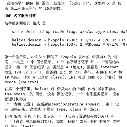
`必须为零' 的位 被 置位, 就显示 `[b2&3=
x
]', 这里的
x
是 报
头 第二和第三字节 的 16进制数.
UDP 名字服务回答
名字服务回答的 格式 是
src > dst:  id op rcode flags a/n/au type class da
helios.domain > h2opolo.1538: 3 3/3/7 A 128.32.137
helios.domain > h2opolo.1537: 2 NXDomain* 0/1/0 (9
第一个例子里,
helios
回答了
h2opolo
发出的 标识为3 的 询
问, 一共是 3 个 回答记录, 3 个 名字服务记录 和 7 个管理结构
记录. 第一个 回答纪录 的 类型是 A (地址), 数据是 internet
地址 128.32.137.3. 回答的 全长 为 273 字节, 不包括 UDP 和
IP 报头. 作为 A 记录的 class(C_IN) 可以 忽略 op (询问) 和
rcode (NoError).
在第二个例子里,
helios
对 标识为2 的 询问 作出 域名不存在
(NXDomain) 的 回答, 没有 回答记录, 一个 名字服务记录, 没有
管理结构部分.
`*' 表明 设置了
权威回答(authoritative answer)
. 由于 没
有 回答记录, 这里就 不显示 type, class 和 data.
其他 标志 字符 可以 显示为 `-' (
没有
设置递归有效(RA)) 和
`|' (设置 消息截短(TC)). 如果 `问题' 部分 没有 有效的 内容,
就 显示 `[
n
q]'.