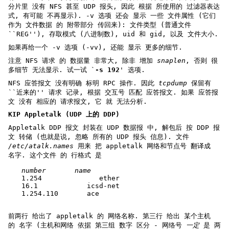
分片里 没有 NFS 甚至 UDP 报头, 因此 根据 所使用的 过滤器表达
式, 有可能 不再显示). -v 选项 还会 显示 一些 文件属性 (它们
作为 文件数据 的 附带部分 传回来): 文件类型 (普通文件
``REG''), 存取模式 (八进制数), uid 和 gid, 以及 文件大小.
如果再给一个 -v 选项 (-vv), 还能 显示 更多的细节.
注意 NFS 请求 的 数据量 非常大, 除非 增加
snaplen
, 否则 很
多细节 无法显示. 试一试 `
-s 192
' 选项.
NFS 应答报文 没有明确 标明 RPC 操作. 因此
tcpdump
保留有
``近来的'' 请求 记录, 根据 交互号 匹配 应答报文. 如果 应答报
文 没有 相应的 请求报文, 它 就 无法分析.
KIP Appletalk (UDP 上的 DDP)
Appletalk DDP 报文 封装在 UDP 数据报 中, 解包后 按 DDP 报
文 转储 (也就是说, 忽略 所有的 UDP 报头 信息). 文件
/etc/atalk.names
用来 把 appletalk 网络和节点号 翻译成
名字. 这个文件 的 行格式 是
number       name
1.254              ether
16.1            icsd-net
1.254.110       ace
前两行 给出了 appletalk 的 网络名称. 第三行 给出 某个主机
的 名字 (主机和网络 依据 第三组 数字 区分 - 网络号
一定
是 两