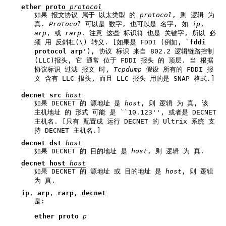
ether proto
protocol
如果 报文协议 属于 以太类型 的
protocol
, 则 逻辑 为
真.
Protocol
可以是 数字, 也可以是 名字, 如
ip
,
arp
, 或
rarp
. 注意 这些 标识符 也是 关键字, 所以 必
须 用 反斜杠(\) 转义. [如果是 FDDI (例如, `
fddi
protocol arp
'), 协议 标识 来自 802.2 逻辑链路控制
(LLC)报头, 它 通常 位于 FDDI 报头 的 顶层. 当 根据
协议标识 过滤 报文 时,
Tcpdump
假设 所有的 FDDI 报
文 含有 LLC 报头, 而且 LLC 报头 用的是 SNAP 格式.]
decnet src
host
如果 DECNET 的 源地址 是
host
, 则 逻辑 为 真, 该
主机地址 的 形式 可能 是 ``10.123'', 或者是 DECNET
主机名. [只有 配置成 运行 DECNET 的 Ultrix 系统 支
持 DECNET 主机名.]
decnet dst
host
如果 DECNET 的 目的地址 是
host
, 则 逻辑 为 真.
decnet host
host
如果 DECNET 的 源地址 或 目的地址 是
host
, 则 逻辑
为 真.
ip
,
arp
,
rarp
,
decnet
是:
ether proto 
p