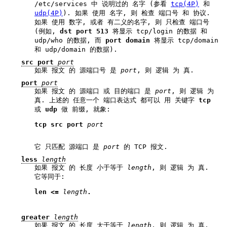
/etc/services 中 说明过的 名字 (参看
tcp(4P)
和
udp(4P)
). 如果 使用 名字, 则 检查 端口号 和 协议.
如果 使用 数字, 或者 有二义的名字, 则 只检查 端口号
(例如,
dst port 513
将显示 tcp/login 的数据 和
udp/who 的数据, 而
port domain
将显示 tcp/domain
和 udp/domain 的数据).
src port
port
如果 报文 的 源端口号 是
port
, 则 逻辑 为 真.
port
port
如果 报文 的 源端口 或 目的端口 是
port
, 则 逻辑 为
真. 上述的 任意一个 端口表达式 都可以 用 关键字
tcp
或
udp
做 前缀, 就象:
tcp src port 
port
它 只匹配 源端口 是
port
的 TCP 报文.
less
length
如果 报文 的 长度 小于等于
length
, 则 逻辑 为 真.
它等同于:
len <= 
length
.
greater
length
如果 报文 的 长度 大于等于
length
, 则 逻辑 为 真.