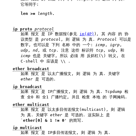
它等同于:
len >= 
length
.
ip proto
protocol
如果 报文 是 IP 数据报(参见
ip(4P)
)
,
其 内容 的 协
议类型 是
protocol
, 则 逻辑 为 真.
Protocol
可以是
数字, 也可以是 下列 名称 中的 一个:
icmp
,
igrp
,
udp
,
nd
, 或
tcp
. 注意 这些 标识符
tcp
,
udp
, 和
icmp
也是 关键字, 所以 必须 用 反斜杠(\) 转义, 在
C-shell 中 应该是 \\ .
ether broadcast
如果 报文 是 以太广播报文, 则 逻辑 为 真. 关键字
ether
是 可选的.
ip broadcast
如果 报文 是 IP广播报文, 则 逻辑 为 真. Tcpdump 检
查 全0 和 全1 广播约定, 并且 检查 本地 的 子网掩码.
ether multicast
如果 报文 是 以太多目传送报文(multicast), 则 逻辑
为 真. 关键字
ether
是 可选的. 这实际上 是
`
ether[0] & 1 != 0
' 的简写.
ip multicast
如果 报文 是 IP多目传送报文, 则 逻辑 为 真.