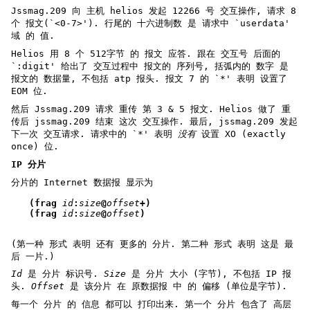
Jssmag.209 向 主机 helios 发起 12266 号 交互操作, 请求 8
个 报文(`<0-7>'). 行尾的 十六进制数 是 请求中 `userdata'
域 的 值.
Helios 用 8 个 512字节 的 报文 应答. 跟在 交互号 后面的
`:digit' 给出了 交互过程中 报文的 序列号, 括弧内的 数字 是
报文的 数据量, 不包括 atp 报头. 报文 7 的 `*' 表明 设置了
EOM 位.
然后 Jssmag.209 请求 重传 第 3 & 5 报文. Helios 做了 重
传后 jssmag.209 结束 这次 交互操作. 最后, jssmag.209 发起
下一次 交互请求. 请求中的 `*' 表明
没有
设置 XO (exactly
once) 位.
IP 分片
分片的 Internet 数据报 显示为
(frag 
id
:
size
@
offset
+)
(frag 
id
:
size
@
offset
)
(第一种 形式 表明 还有 更多的 分片. 第二种 形式 表明 这是 最
后 一片.)
Id
是 分片 标识号.
Size
是 分片 大小 (字节), 不包括 IP 报
头.
Offset
是 该分片 在 原数据报 中 的 偏移 (单位是字节).
每一个 分片 的 信息 都可以 打印出来. 第一个 分片 包含了 高层