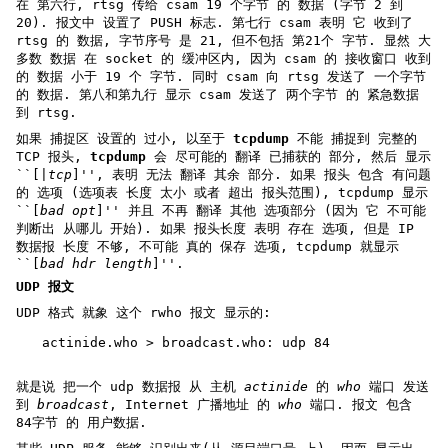
在 第六行, rtsg 传给 csam 19 个字节 的 数据 (字节 2 到
20). 报文中 设置了 PUSH 标志. 第七行 csam 表明 它 收到了
rtsg 的 数据, 字节序号 是 21, 但不包括 第21个 字节. 显然 大
多数 数据 在 socket 的 缓冲区内, 因为 csam 的 接收窗口 收到
的 数据 小于 19 个 字节. 同时 csam 向 rtsg 发送了 一个字节
的 数据. 第八和第九行 显示 csam 发送了 两个字节 的 紧急数据
到 rtsg.
如果 捕捉区 设置的 过小, 以至于
tcpdump
不能 捕捉到 完整的
TCP 报头,
tcpdump
会 尽可能的 翻译 已捕获的 部分, 然后 显示
``[|
tcp
]'', 表明 无法 翻译 其余 部分. 如果 报头 包含 有问题
的 选项 (选项表 长度 太小 或者 超出 报头范围), tcpdump 显示
``[
bad opt
]'' 并且 不再 翻译 其他 选项部分 (因为 它 不可能
判断出 从哪儿 开始). 如果 报头长度 表明 存在 选项, 但是 IP
数据报 长度 不够, 不可能 真的 保存 选项, tcpdump 就显示
``[
bad hdr length
]''.
UDP 报文
UDP 格式 就象 这个 rwho 报文 显示的:
actinide.who > broadcast.who: udp 84
就是说 把一个 udp 数据报 从 主机
actinide
的
who
端口 发送
到
broadcast
, Internet 广播地址 的
who
端口. 报文 包含
84字节 的 用户数据.