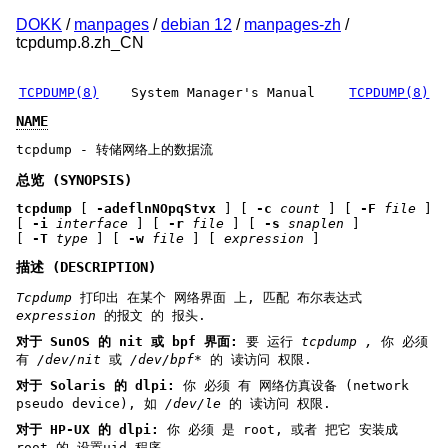
DOKK
/
manpages
/
debian 12
/
manpages-zh
/
tcpdump.8.zh_CN
TCPDUMP(8)
System Manager's Manual
TCPDUMP(8)
NAME
tcpdump - 转储网络上的数据流
总览 (SYNOPSIS)
tcpdump
[
-adeflnNOpqStvx
] [
-c
count
] [
-F
file
]
[
-i
interface
] [
-r
file
] [
-s
snaplen
]
[
-T
type
] [
-w
file
] [
expression
]
描述 (DESCRIPTION)
Tcpdump
打印出 在某个 网络界面 上, 匹配 布尔表达式
expression
的报文 的 报头.
对于 SunOS 的 nit 或 bpf 界面:
要 运行
tcpdump ,
你 必须
有
/dev/nit
或
/dev/bpf*
的 读访问 权限.
对于 Solaris 的 dlpi:
你 必须 有 网络仿真设备 (network
pseudo device), 如
/dev/le
的 读访问 权限.
对于 HP-UX 的 dlpi:
你 必须 是 root, 或者 把它 安装成
root 的 设置uid 程序.