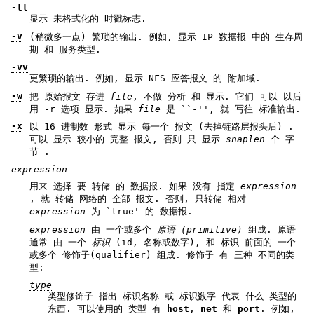
-tt
显示 未格式化的 时戳标志.
-v
(稍微多一点) 繁琐的输出. 例如, 显示 IP 数据报 中的 生存周
期 和 服务类型.
-vv
更繁琐的输出. 例如, 显示 NFS 应答报文 的 附加域.
-w
把 原始报文 存进
file
, 不做 分析 和 显示. 它们 可以 以后
用 -r 选项 显示. 如果
file
是 ``-'', 就 写往 标准输出.
-x
以 16 进制数 形式 显示 每一个 报文 (去掉链路层报头后) .
可以 显示 较小的 完整 报文, 否则 只 显示
snaplen
个 字
节 .
expression
用来 选择 要 转储 的 数据报. 如果 没有 指定
expression
, 就 转储 网络的 全部 报文. 否则, 只转储 相对
expression
为 `true' 的 数据报.
expression
由 一个或多个
原语 (primitive)
组成. 原语
通常 由 一个
标识
(id, 名称或数字), 和 标识 前面的 一个
或多个 修饰子(qualifier) 组成. 修饰子 有 三种 不同的类
型:
type
类型修饰子 指出 标识名称 或 标识数字 代表 什么 类型的
东西. 可以使用的 类型 有
host
,
net
和
port
. 例如,