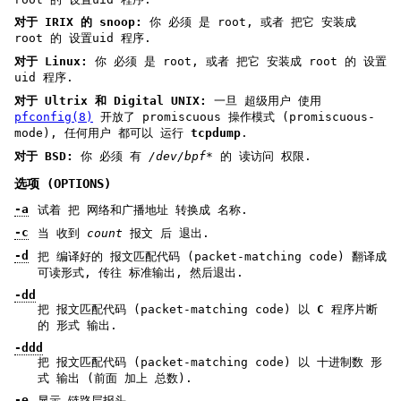
对于 IRIX 的 snoop:
你 必须 是 root, 或者 把它 安装成
root 的 设置uid 程序.
对于 Linux:
你 必须 是 root, 或者 把它 安装成 root 的 设置
uid 程序.
对于 Ultrix 和 Digital UNIX:
一旦 超级用户 使用
pfconfig(8)
开放了 promiscuous 操作模式 (promiscuous-
mode), 任何用户 都可以 运行
tcpdump
.
对于 BSD:
你 必须 有
/dev/bpf*
的 读访问 权限.
选项 (OPTIONS)
-a
试着 把 网络和广播地址 转换成 名称.
-c
当 收到
count
报文 后 退出.
-d
把 编译好的 报文匹配代码 (packet-matching code) 翻译成
可读形式, 传往 标准输出, 然后退出.
-dd
把 报文匹配代码 (packet-matching code) 以
C
程序片断
的 形式 输出.
-ddd
把 报文匹配代码 (packet-matching code) 以 十进制数 形
式 输出 (前面 加上 总数).
-e
显示 链路层报头.