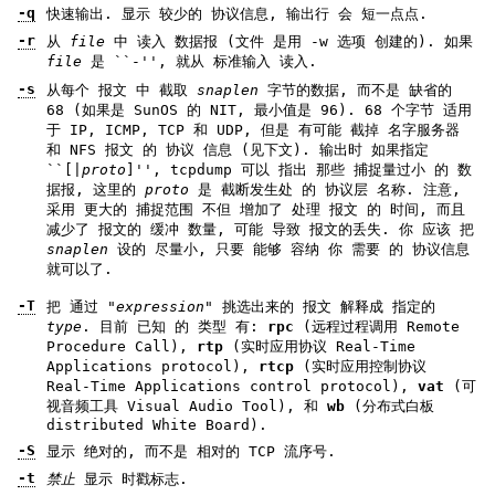
-q
快速输出. 显示 较少的 协议信息, 输出行 会 短一点点.
-r
从
file
中 读入 数据报 (文件 是用 -w 选项 创建的). 如果
file
是 ``-'', 就从 标准输入 读入.
-s
从每个 报文 中 截取
snaplen
字节的数据, 而不是 缺省的
68 (如果是 SunOS 的 NIT, 最小值是 96). 68 个字节 适用
于 IP, ICMP, TCP 和 UDP, 但是 有可能 截掉 名字服务器
和 NFS 报文 的 协议 信息 (见下文). 输出时 如果指定
``[|
proto
]'', tcpdump 可以 指出 那些 捕捉量过小 的 数
据报, 这里的
proto
是 截断发生处 的 协议层 名称. 注意,
采用 更大的 捕捉范围 不但 增加了 处理 报文 的 时间, 而且
减少了 报文的 缓冲 数量, 可能 导致 报文的丢失. 你 应该 把
snaplen
设的 尽量小, 只要 能够 容纳 你 需要 的 协议信息
就可以了.
-T
把 通过 "
expression
" 挑选出来的 报文 解释成 指定的
type
. 目前 已知 的 类型 有:
rpc
(远程过程调用 Remote
Procedure Call),
rtp
(实时应用协议 Real-Time
Applications protocol),
rtcp
(实时应用控制协议
Real-Time Applications control protocol),
vat
(可
视音频工具 Visual Audio Tool), 和
wb
(分布式白板
distributed White Board).
-S
显示 绝对的, 而不是 相对的 TCP 流序号.
-t
禁止
显示 时戳标志.