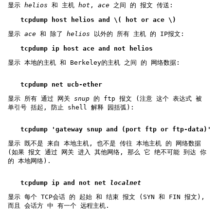
显示
helios
和 主机
hot
,
ace
之间 的 报文 传送:
tcpdump host helios and \( hot or ace \)
显示
ace
和 除了
helios
以外的 所有 主机 的 IP报文:
tcpdump ip host ace and not helios
显示 本地的主机 和 Berkeley的主机 之间 的 网络数据:
tcpdump net ucb-ether
显示 所有 通过 网关
snup
的 ftp 报文 (注意 这个 表达式 被
单引号 括起, 防止 shell 解释 园括弧):
tcpdump 'gateway snup and (port ftp or ftp-data)'
显示 既不是 来自 本地主机, 也不是 传往 本地主机 的 网络数据
(如果 报文 通过 网关 进入 其他网络, 那么 它 绝不可能 到达 你
的 本地网络).
tcpdump ip and not net 
localnet
显示 每个 TCP会话 的 起始 和 结束 报文 (SYN 和 FIN 报文),
而且 会话方 中 有一个 远程主机.