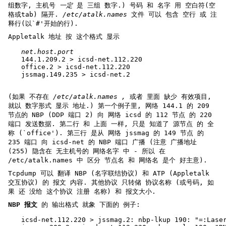
组数字, 主机号
一定
是 三组 数字.) 号码 和 名字 用 空白符(空
格或tab) 隔开.
/etc/atalk.names
文件 可以 包含 空行 或 注
释行(以`#'开始的行).
Appletalk 地址 按 这个格式 显示
net.host.port
144.1.209.2 > icsd-net.112.220
office.2 > icsd-net.112.220
jssmag.149.235 > icsd-net.2
(如果 不存在
/etc/atalk.names ,
或者 里面 缺少 有效项目,
就以 数字形式 显示 地址.) 第一个例子里, 网络 144.1 的 209
节点的 NBP (DDP 端口 2) 向 网络 icsd 的 112 节点 的 220
端口 发送数据. 第二行 和 上面 一样, 只是 知道了 源节点 的 全
称 (`office'). 第三行 是从 网络 jssmag 的 149 节点 的
235 端口 向 icsd-net 的 NBP 端口 广播 (注意 广播地址
(255) 隐含在 无主机号的 网络名字 中 - 所以 在
/etc/atalk.names 中 区分 节点名 和 网络名 是个 好主意).
Tcpdump 可以 翻译 NBP (名字联结协议) 和 ATP (Appletalk
交互协议) 的 报文 内容. 其他协议 只转储 协议名称 (或号码, 如
果 还 没给 这个协议 注册 名称) 和 报文大小.
NBP 报文
的 输出格式 就象 下面的 例子:
icsd-net.112.220 > jssmag.2: nbp-lkup 190: "=:Lase