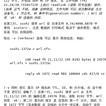
112 字节, 不包括 UDP 和 IP 报头. 在 文件句柄 (fh
)
21,24/10.731657119 上执行
readlink
(读取 符号连接) 操作.
(如果 运气 不错, 就象 这种情况, 文件句柄 可以 依次翻译成 主次
设备号,
i 节点号, 和 事件号(generation number). )
Wrl
回
答 `ok' 和 连接的 内容.
在第三行,
sushi
请求
wrl
在 目录文件 9,74/4096.6878 中
查找 `
xcolors
'. 注意 数据的 打印格式 取决于 操作类型. 格式
应该 可以 自我说明.
给出 -v (verbose) 选项 可以 显示 附加信息. 例如:
sushi.1372a > wrl.nfs:
        148 read fh 21,11/12.195 8192 bytes @ 2457
wrl.nfs > sushi.1372a:
        reply ok 1472 read REG 100664 ids 417/0 sz
(-v 同时 使它 显示 IP 报头的 TTL, ID, 和 分片域, 在 这个例
子里 把它们 省略了.) 在第一行,
sushi
请求
wrl
从 文件
21,11/12.195 的 偏移位置 24576 开始, 读取 8192 字节.
Wrl
回答 `ok'; 第二行 显示的 报文 是 应答的 第一个 分片, 因此 只
有 1472 字节 (其余数据 在 后续的 分片中 传过来, 但由于 这些