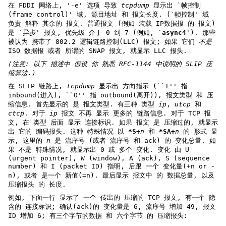
在 FDDI 网络上, '-e' 选项 导致
tcpdump
显示出 `帧控制
(frame control)' 域, 源目地址 和 报文长度. (`帧控制' 域
负责 解释 其余的 报文. 普通报文 (例如 装载 IP数据报 的 报文)
是 `异步' 报文, 优先级 介于 0 到 7 (例如, `
async4
'). 那些
被认为 携带了 802.2 逻辑链路控制(LLC) 报文; 如果 它们
不是
ISO 数据报 或者 所谓的 SNAP 报文, 就显示 LLC 报头.
(注意: 以下 描述中 假设 你 熟悉 RFC-1144 中说明的 SLIP 压
缩算法.)
在 SLIP 链路上,
tcpdump
显示出 方向指示 (``I'' 指
inbound(进入), ``O'' 指 outbound(离开)), 报文类型 和 压
缩信息. 首先显示的 是 报文类型. 有三种 类型
ip
,
utcp
和
ctcp
. 对于
ip
报文 不再 显示 更多的 链路信息. 对于 TCP 报
文, 在 类型 后面 显示 连接标识. 如果 报文 是 压缩过的, 就显示
出 它的 编码报头. 这种 特殊情况 以
*S+
n
和
*SA+
n
的 形式 显
示, 这里的
n
是 流序号 (或者 流序号 和 ack) 的 变化总量. 如
果 不是 特殊情况, 就显示出 0 或 多个 变化. 变化 由 U
(urgent pointer), W (window), A (ack), S (sequence
number) 和 I (packet ID) 指明, 后跟 一个 变化量(+n or -
n), 或者 是一个 新值(=n). 最后显示 报文中 的 数据总量, 以及
压缩报头 的 长度.
例如, 下面一行 显示了 一个 传出的 压缩的 TCP 报文, 有一个 隐
含的 连接标识; 确认(ack)的 变化量是 6, 流序号 增加 49, 报文
ID 增加 6; 有三个字节的数据 和 六个字节 的 压缩报头: