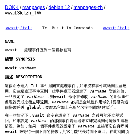
DOKK
/
manpages
/
debian 12
/
manpages-zh
/
vwait.3tcl.zh_TW
vwait(3tcl)
Tcl Built-In Commands
vwait(3tcl)
NAME
vwait - 處理事件直到一個變數被寫
總覽 SYNOPSIS
vwait
varName
描述 DESCRIPTION
這個命令進入 Tcl 事件迴圈來處理事件，如果沒有事件就緒則阻塞應
用。它連續處理事件直到一些事件處理器設定了
varName
變數的值。
一旦設定了
varName
，則
vwait
命令在修改
varName
的那個事件
處理器完成之後立即返回。
varName
必須是全域性作用域的(要麼為這
個變數呼叫
global
，要麼為它加上完整的名字空間路徑指定)。
在一些情況下，
vwait
命令在設定了
varName
之後可能不立即返
回。如果設定
varName
的那個事件處理器未立即完成則可能發生這種
情況。例如，如果一個事件處理器設定了
varName
並接著它自身呼叫
vwait
來等待一個不同的變數，則它可能很長時間不返回。在此期間頂