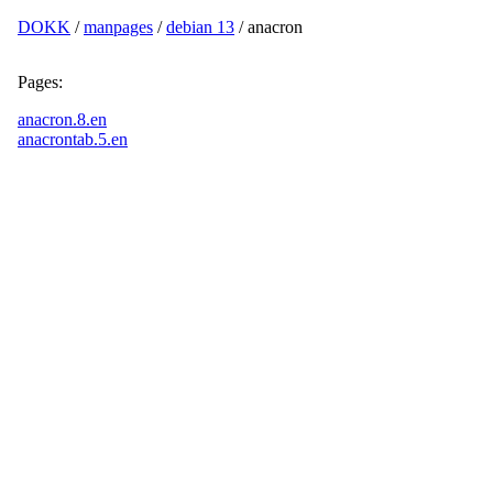
DOKK
/
manpages
/
debian 13
/ anacron
Pages:
anacron.8.en
anacrontab.5.en