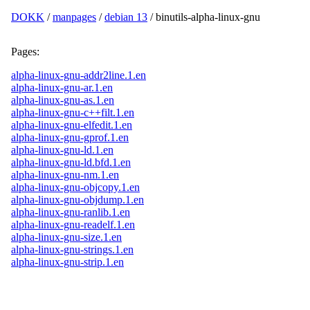
DOKK
/
manpages
/
debian 13
/ binutils-alpha-linux-gnu
Pages:
alpha-linux-gnu-addr2line.1.en
alpha-linux-gnu-ar.1.en
alpha-linux-gnu-as.1.en
alpha-linux-gnu-c++filt.1.en
alpha-linux-gnu-elfedit.1.en
alpha-linux-gnu-gprof.1.en
alpha-linux-gnu-ld.1.en
alpha-linux-gnu-ld.bfd.1.en
alpha-linux-gnu-nm.1.en
alpha-linux-gnu-objcopy.1.en
alpha-linux-gnu-objdump.1.en
alpha-linux-gnu-ranlib.1.en
alpha-linux-gnu-readelf.1.en
alpha-linux-gnu-size.1.en
alpha-linux-gnu-strings.1.en
alpha-linux-gnu-strip.1.en