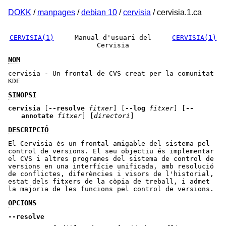
DOKK
/
manpages
/
debian 10
/
cervisia
/ cervisia.1.ca
CERVISIA(1)
Manual d'usuari del
CERVISIA(1)
Cervisia
NOM
cervisia - Un frontal de CVS creat per la comunitat
KDE
SINOPSI
cervisia
[
--resolve
fitxer
] [
--log
fitxer
] [
--
annotate
fitxer
] [
directori
]
DESCRIPCIÓ
El Cervisia és un frontal amigable del sistema pel
control de versions. El seu objectiu és implementar
el CVS i altres programes del sistema de control de
versions en una interfície unificada, amb resolució
de conflictes, diferències i visors de l'historial,
estat dels fitxers de la còpia de treball, i admet
la majoria de les funcions pel control de versions.
OPCIONS
--resolve