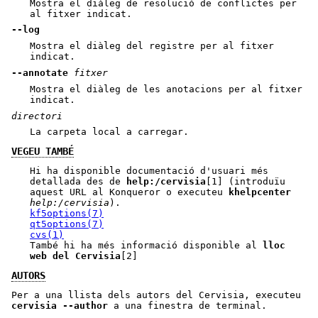
Mostra el diàleg de resolució de conflictes per
al fitxer indicat.
--log
Mostra el diàleg del registre per al fitxer
indicat.
--annotate
fitxer
Mostra el diàleg de les anotacions per al fitxer
indicat.
directori
La carpeta local a carregar.
VEGEU TAMBÉ
Hi ha disponible documentació d'usuari més
detallada des de
help:/cervisia
[1] (introduïu
aquest URL al Konqueror o executeu
khelpcenter
help:/cervisia
).
kf5options(7)
qt5options(7)
cvs(1)
També hi ha més informació disponible al
lloc
web del Cervisia
[2]
AUTORS
Per a una llista dels autors del Cervisia, executeu
cervisia
--author
a una finestra de terminal.