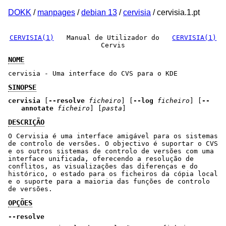
DOKK
/
manpages
/
debian 13
/
cervisia
/ cervisia.1.pt
CERVISIA(1)
Manual de Utilizador do
CERVISIA(1)
Cervis
NOME
cervisia - Uma interface do CVS para o KDE
SINOPSE
cervisia
[
--resolve
ficheiro
] [
--log
ficheiro
] [
--
annotate
ficheiro
] [
pasta
]
DESCRIÇÃO
O Cervisia é uma interface amigável para os sistemas
de controlo de versões. O objectivo é suportar o CVS
e os outros sistemas de controlo de versões com uma
interface unificada, oferecendo a resolução de
conflitos, as visualizações das diferenças e do
histórico, o estado para os ficheiros da cópia local
e o suporte para a maioria das funções de controlo
de versões.
OPÇÕES
--resolve