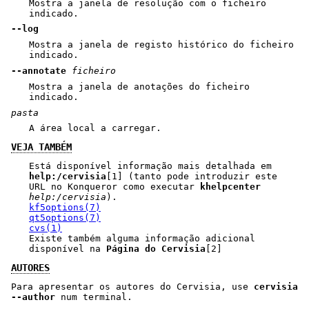
Mostra a janela de resolução com o ficheiro
indicado.
--log
Mostra a janela de registo histórico do ficheiro
indicado.
--annotate
ficheiro
Mostra a janela de anotações do ficheiro
indicado.
pasta
A área local a carregar.
VEJA TAMBÉM
Está disponível informação mais detalhada em
help:/cervisia
[1] (tanto pode introduzir este
URL no Konqueror como executar
khelpcenter
help:/cervisia
).
kf5options(7)
qt5options(7)
cvs(1)
Existe também alguma informação adicional
disponível na
Página do Cervisia
[2]
AUTORES
Para apresentar os autores do Cervisia, use
cervisia
--author
num terminal.