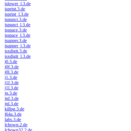
islower_l.3.de
isprint.3.de
isprint_l.3.de
ispunct.3.de
ispunct_l.3.de
isspace.3.de
isspace_l.3.de
isupper.3.de
isupper_l.3.de
isxdigit.3.de
isxdigit_l.3.de
j0.3.de
j0f.3.de
j0l.3.de
j1.3.de
j1f.3.de
j1l.3.de
jn.3.de
jnf.3.de
jnl.3.de
killpg.3.de
l64a.3.de
labs.3.de
lchown.2.de
lchown32.2.de