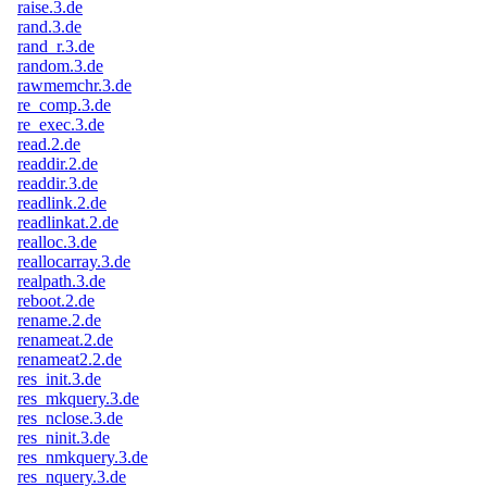
raise.3.de
rand.3.de
rand_r.3.de
random.3.de
rawmemchr.3.de
re_comp.3.de
re_exec.3.de
read.2.de
readdir.2.de
readdir.3.de
readlink.2.de
readlinkat.2.de
realloc.3.de
reallocarray.3.de
realpath.3.de
reboot.2.de
rename.2.de
renameat.2.de
renameat2.2.de
res_init.3.de
res_mkquery.3.de
res_nclose.3.de
res_ninit.3.de
res_nmkquery.3.de
res_nquery.3.de