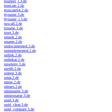
toupper_l.3.de
truncate.2.de
truncate64.2.de
ttyname.3.de
ttyname_r.3.de
tuxcall.2.de
tzname.3.de
tzset.3.de
umask.2.de
uname.2.de
undocumented.3.de
unimplemented.2.de
unlink.2.de
unlinkat.2.de
unsetenv.3.de
uselib.2.de
usleep.3.de
ustat.2.de
utime.2.de
utimes.2.de
utmpname.3.de
utmpxname.3.de
uuid.3.de
uuid_clear.3.de
uuid_compare.3.de