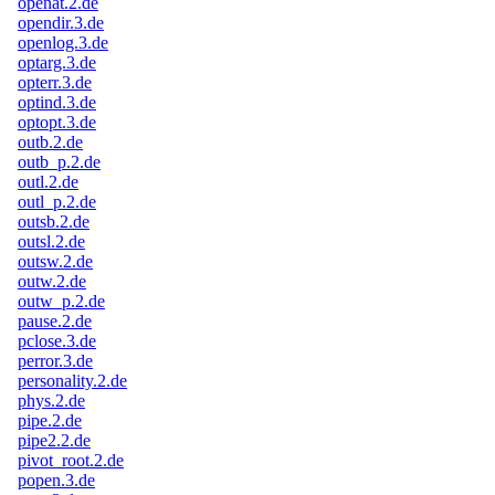
openat.2.de
opendir.3.de
openlog.3.de
optarg.3.de
opterr.3.de
optind.3.de
optopt.3.de
outb.2.de
outb_p.2.de
outl.2.de
outl_p.2.de
outsb.2.de
outsl.2.de
outsw.2.de
outw.2.de
outw_p.2.de
pause.2.de
pclose.3.de
perror.3.de
personality.2.de
phys.2.de
pipe.2.de
pipe2.2.de
pivot_root.2.de
popen.3.de