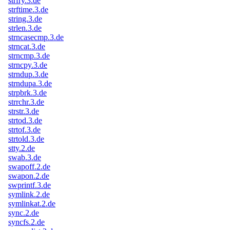
strfry.3.de
strftime.3.de
string.3.de
strlen.3.de
strncasecmp.3.de
strncat.3.de
strncmp.3.de
strncpy.3.de
strndup.3.de
strndupa.3.de
strpbrk.3.de
strrchr.3.de
strstr.3.de
strtod.3.de
strtof.3.de
strtold.3.de
stty.2.de
swab.3.de
swapoff.2.de
swapon.2.de
swprintf.3.de
symlink.2.de
symlinkat.2.de
sync.2.de
syncfs.2.de