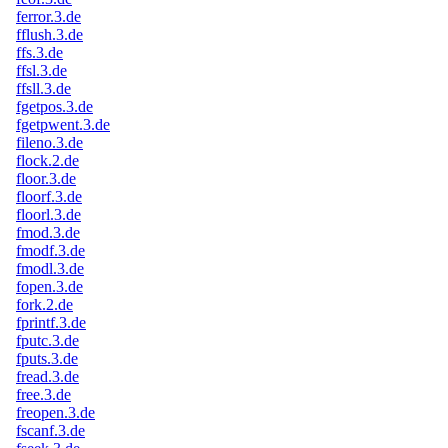
ferror.3.de
fflush.3.de
ffs.3.de
ffsl.3.de
ffsll.3.de
fgetpos.3.de
fgetpwent.3.de
fileno.3.de
flock.2.de
floor.3.de
floorf.3.de
floorl.3.de
fmod.3.de
fmodf.3.de
fmodl.3.de
fopen.3.de
fork.2.de
fprintf.3.de
fputc.3.de
fputs.3.de
fread.3.de
free.3.de
freopen.3.de
fscanf.3.de