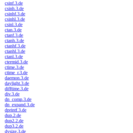
csinf.3.de
csinh.3.de
csinhf.3.de
csinhl.3.de
csinl.3.de
ctan.3.de
ctanf.3.de
ctanh.3.de
ctanhf.3.de
ctanhl.3.de
ctanl.3.de
ctermid.3.de
ctime.3.de
ctime_r.3.de
daemon.3.de
daylight.3.de
difftime.3.de
div.3.de
dn_comp.3.de
dn_expand.3.de
dprintf.3.de
dup.2.de
dup2.2.de
dup3.2.de
dysize.3.de