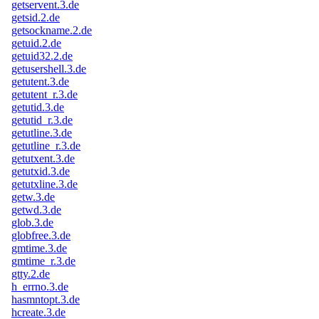
getservent.3.de
getsid.2.de
getsockname.2.de
getuid.2.de
getuid32.2.de
getusershell.3.de
getutent.3.de
getutent_r.3.de
getutid.3.de
getutid_r.3.de
getutline.3.de
getutline_r.3.de
getutxent.3.de
getutxid.3.de
getutxline.3.de
getw.3.de
getwd.3.de
glob.3.de
globfree.3.de
gmtime.3.de
gmtime_r.3.de
gtty.2.de
h_errno.3.de
hasmntopt.3.de
hcreate.3.de