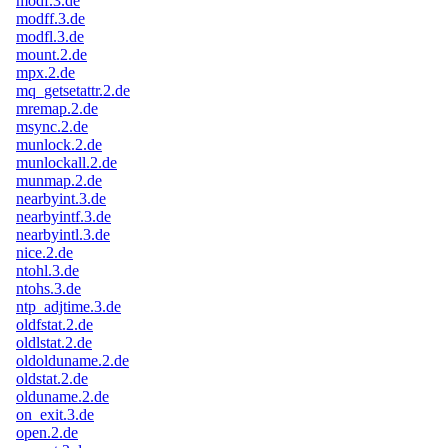
modf.3.de
modff.3.de
modfl.3.de
mount.2.de
mpx.2.de
mq_getsetattr.2.de
mremap.2.de
msync.2.de
munlock.2.de
munlockall.2.de
munmap.2.de
nearbyint.3.de
nearbyintf.3.de
nearbyintl.3.de
nice.2.de
ntohl.3.de
ntohs.3.de
ntp_adjtime.3.de
oldfstat.2.de
oldlstat.2.de
oldolduname.2.de
oldstat.2.de
olduname.2.de
on_exit.3.de
open.2.de