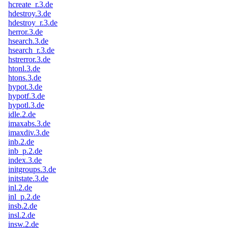
hcreate_r.3.de
hdestroy.3.de
hdestroy_r.3.de
herror.3.de
hsearch.3.de
hsearch_r.3.de
hstrerror.3.de
htonl.3.de
htons.3.de
hypot.3.de
hypotf.3.de
hypotl.3.de
idle.2.de
imaxabs.3.de
imaxdiv.3.de
inb.2.de
inb_p.2.de
index.3.de
initgroups.3.de
initstate.3.de
inl.2.de
inl_p.2.de
insb.2.de
insl.2.de
insw.2.de