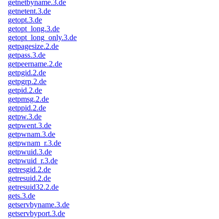
getnetbyname.3.de
getnetent.3.de
getopt.3.de
getopt_long.3.de
getopt_long_only.3.de
getpagesize.2.de
getpass.3.de
getpeername.2.de
getpgid.2.de
getpgrp.2.de
getpid.2.de
getpmsg.2.de
getppid.2.de
getpw.3.de
getpwent.3.de
getpwnam.3.de
getpwnam_r.3.de
getpwuid.3.de
getpwuid_r.3.de
getresgid.2.de
getresuid.2.de
getresuid32.2.de
gets.3.de
getservbyname.3.de
getservbyport.3.de