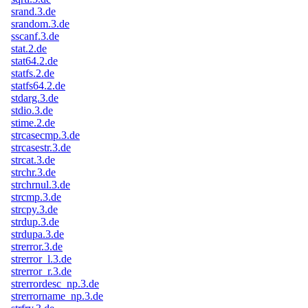
srand.3.de
srandom.3.de
sscanf.3.de
stat.2.de
stat64.2.de
statfs.2.de
statfs64.2.de
stdarg.3.de
stdio.3.de
stime.2.de
strcasecmp.3.de
strcasestr.3.de
strcat.3.de
strchr.3.de
strchrnul.3.de
strcmp.3.de
strcpy.3.de
strdup.3.de
strdupa.3.de
strerror.3.de
strerror_l.3.de
strerror_r.3.de
strerrordesc_np.3.de
strerrorname_np.3.de