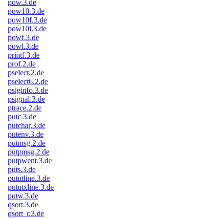
pow.3.de
pow10.3.de
pow10f.3.de
pow10l.3.de
powf.3.de
powl.3.de
printf.3.de
prof.2.de
pselect.2.de
pselect6.2.de
psiginfo.3.de
psignal.3.de
ptrace.2.de
putc.3.de
putchar.3.de
putenv.3.de
putmsg.2.de
putpmsg.2.de
putpwent.3.de
puts.3.de
pututline.3.de
pututxline.3.de
putw.3.de
qsort.3.de
qsort_r.3.de