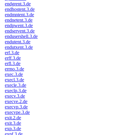
endgrent.3.de
endhostent.3.de
endmntent.3.de
endnetent.3.de
endpwent.3.de
endservent.3.de
endusershell.3.de
endutent.3.de
endutxent.3.de
erf.3.de
erff.3.de
erfl.3.de
errno.3.de
exec.3.de
execl.3.de
execle.3.de
execlp.3.de
execv.3.de
execve.2.de
execvp.3.de
execvpe.3.de
exit.2.de
exit.3.de
exp.3.de
expf.3.de