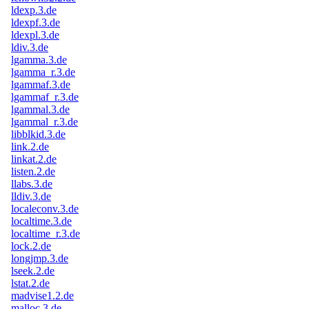
ldexp.3.de
ldexpf.3.de
ldexpl.3.de
ldiv.3.de
lgamma.3.de
lgamma_r.3.de
lgammaf.3.de
lgammaf_r.3.de
lgammal.3.de
lgammal_r.3.de
libblkid.3.de
link.2.de
linkat.2.de
listen.2.de
llabs.3.de
lldiv.3.de
localeconv.3.de
localtime.3.de
localtime_r.3.de
lock.2.de
longjmp.3.de
lseek.2.de
lstat.2.de
madvise1.2.de
malloc.3.de