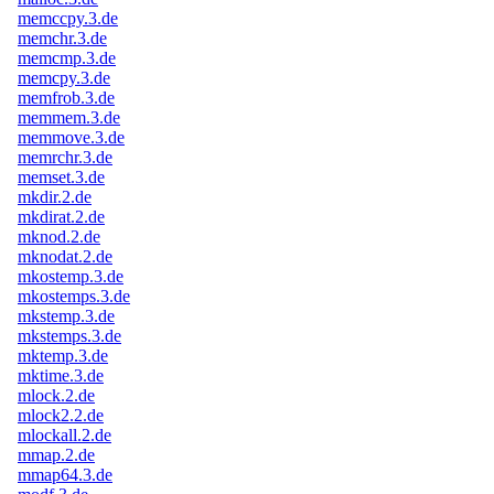
memccpy.3.de
memchr.3.de
memcmp.3.de
memcpy.3.de
memfrob.3.de
memmem.3.de
memmove.3.de
memrchr.3.de
memset.3.de
mkdir.2.de
mkdirat.2.de
mknod.2.de
mknodat.2.de
mkostemp.3.de
mkostemps.3.de
mkstemp.3.de
mkstemps.3.de
mktemp.3.de
mktime.3.de
mlock.2.de
mlock2.2.de
mlockall.2.de
mmap.2.de
mmap64.3.de