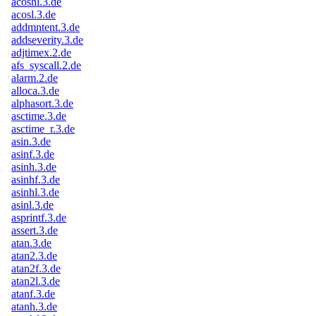
acoshl.3.de
acosl.3.de
addmntent.3.de
addseverity.3.de
adjtimex.2.de
afs_syscall.2.de
alarm.2.de
alloca.3.de
alphasort.3.de
asctime.3.de
asctime_r.3.de
asin.3.de
asinf.3.de
asinh.3.de
asinhf.3.de
asinhl.3.de
asinl.3.de
asprintf.3.de
assert.3.de
atan.3.de
atan2.3.de
atan2f.3.de
atan2l.3.de
atanf.3.de
atanh.3.de