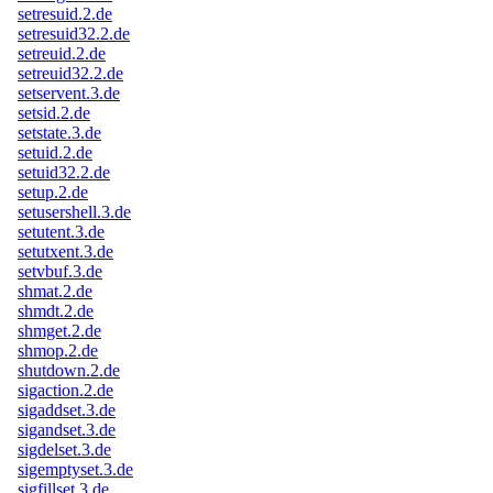
setresuid.2.de
setresuid32.2.de
setreuid.2.de
setreuid32.2.de
setservent.3.de
setsid.2.de
setstate.3.de
setuid.2.de
setuid32.2.de
setup.2.de
setusershell.3.de
setutent.3.de
setutxent.3.de
setvbuf.3.de
shmat.2.de
shmdt.2.de
shmget.2.de
shmop.2.de
shutdown.2.de
sigaction.2.de
sigaddset.3.de
sigandset.3.de
sigdelset.3.de
sigemptyset.3.de
sigfillset.3.de