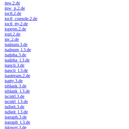
inw.2.de
inw_p.2.de
ioctl.2.de
ioctl_console.2.de
ioctl_tty.2.de
ioperm.2.de
iopl.2.de
ipc.2.de
isalnum.3.de
isalnum_l.3.de
isalpha.3.de
isalpha_l.3.de
isascii.3.de
isascii_l.3.de
isastream.2.de
isatty.3.de
isblank.3.de
isblank_l.3.de
iscntrl.3.de
iscntrl_l.3.de
isdigit.3.de
isdigit_l.3.de
isgraph.3.de
isgraph_l.3.de
islower.3.de