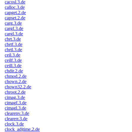
cacosl.3.de
calloc.3.de
capget.2.de
capset.2.de
carg.3.de
cargf.3.de
cargl.3.de
cbrt.3.de
cbrtf.3.de
cbrtl.3.de
ceil.3.de
ceilf.3.de
ceill.3.de
chdir.2.de
chmod.2.de
chown.2.de
chown32.2.de
chroot.2.de
cimag.3.de
cimagf.3.de
cimagl.3.de
clearenv.3.de
clearerr.3.de
clock.3.de
clock_adjtime.2.de