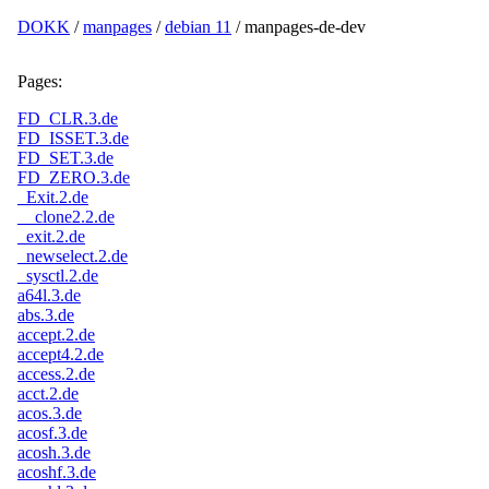
DOKK
/
manpages
/
debian 11
/ manpages-de-dev
Pages:
FD_CLR.3.de
FD_ISSET.3.de
FD_SET.3.de
FD_ZERO.3.de
_Exit.2.de
__clone2.2.de
_exit.2.de
_newselect.2.de
_sysctl.2.de
a64l.3.de
abs.3.de
accept.2.de
accept4.2.de
access.2.de
acct.2.de
acos.3.de
acosf.3.de
acosh.3.de
acoshf.3.de