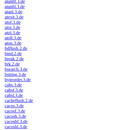
atanhf.3.de
atanhl.3.de
atanl.3.de
atexit.3.de
atof.3.de
atoi.3.de
atol.3.de
atoll.3.de
atoq.3.de
bdflush.2.de
bind.2.de
break.2.de
brk.2.de
bsearch.3.de
bstring.3.de
byteorder.3.de
cabs.3.de
cabsf.3.de
cabsl.3.de
cacheflush.2.de
cacos.3.de
cacosf.3.de
cacosh.3.de
cacoshf.3.de
cacoshl.3.de