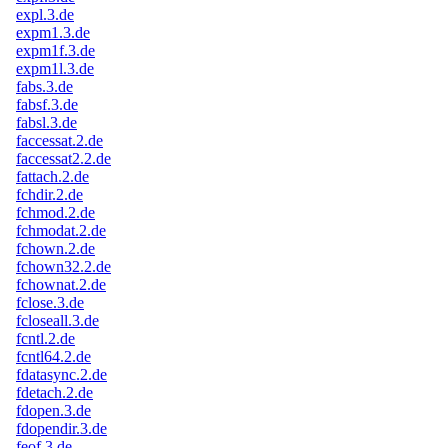
expl.3.de
expm1.3.de
expm1f.3.de
expm1l.3.de
fabs.3.de
fabsf.3.de
fabsl.3.de
faccessat.2.de
faccessat2.2.de
fattach.2.de
fchdir.2.de
fchmod.2.de
fchmodat.2.de
fchown.2.de
fchown32.2.de
fchownat.2.de
fclose.3.de
fcloseall.3.de
fcntl.2.de
fcntl64.2.de
fdatasync.2.de
fdetach.2.de
fdopen.3.de
fdopendir.3.de
feof.3.de