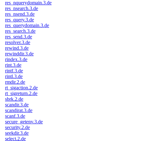
res_nquerydomain.3.de
res_nsearch.3.de
res_nsend.3.de
res_query.3.de
res_querydomain.3.de
res_search.3.de
res_send.3.de
resolver.3.de
rewind.3.de
rewinddir.3.de
rindex.3.de
rint.3.de
rintf.3.de
rintl.3.de
rmdir.2.de
rt_sigaction.2.de
rt_sigreturn.2.de
sbrk.2.de
scandir.3.de
scandirat.3.de
scanf.3.de
secure_getenv.3.de
security.2.de
seekdir.3.de
select.2.de