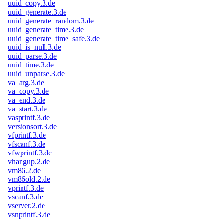
uuid_copy.3.de
uuid_generate.3.de
uuid_generate_random.3.de
uuid_generate_time.3.de
uuid_generate_time_safe.3.de
uuid_is_null.3.de
uuid_parse.3.de
uuid_time.3.de
uuid_unparse.3.de
va_arg.3.de
va_copy.3.de
va_end.3.de
va_start.3.de
vasprintf.3.de
versionsort.3.de
vfprintf.3.de
vfscanf.3.de
vfwprintf.3.de
vhangup.2.de
vm86.2.de
vm86old.2.de
vprintf.3.de
vscanf.3.de
vserver.2.de
vsnprintf.3.de