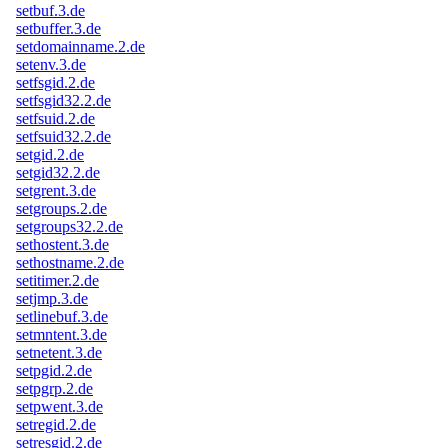
setbuf.3.de
setbuffer.3.de
setdomainname.2.de
setenv.3.de
setfsgid.2.de
setfsgid32.2.de
setfsuid.2.de
setfsuid32.2.de
setgid.2.de
setgid32.2.de
setgrent.3.de
setgroups.2.de
setgroups32.2.de
sethostent.3.de
sethostname.2.de
setitimer.2.de
setjmp.3.de
setlinebuf.3.de
setmntent.3.de
setnetent.3.de
setpgid.2.de
setpgrp.2.de
setpwent.3.de
setregid.2.de
setresgid.2.de