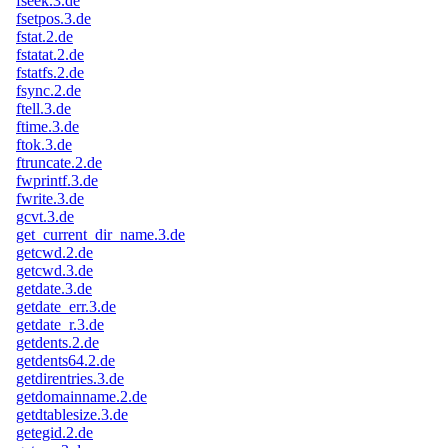
fseek.3.de
fsetpos.3.de
fstat.2.de
fstatat.2.de
fstatfs.2.de
fsync.2.de
ftell.3.de
ftime.3.de
ftok.3.de
ftruncate.2.de
fwprintf.3.de
fwrite.3.de
gcvt.3.de
get_current_dir_name.3.de
getcwd.2.de
getcwd.3.de
getdate.3.de
getdate_err.3.de
getdate_r.3.de
getdents.2.de
getdents64.2.de
getdirentries.3.de
getdomainname.2.de
getdtablesize.3.de
getegid.2.de